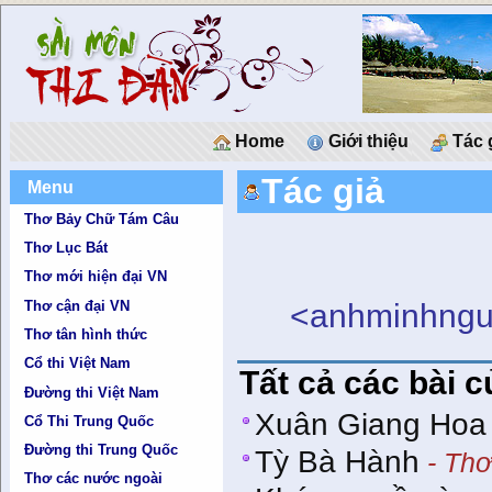
Home
Giới thiệu
Tác 
Tác giả
Menu
Thơ Bảy Chữ Tám Câu
Thơ Lục Bát
Thơ mới hiện đại VN
Thơ cận đại VN
<anhminhng
Thơ tân hình thức
Cổ thi Việt Nam
Tất cả các bài 
Đường thi Việt Nam
Xuân Giang Hoa
Cổ Thi Trung Quốc
Đường thi Trung Quốc
Tỳ Bà Hành
- Thơ
Thơ các nước ngoài