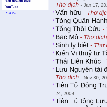
Văn hóa ẩm thực
Thơ dịch
- Jan 17, 20
YouTube
Vấn hữu
- Thơ dị
Chữ lớn
Tòng Quân Hàn
Tống Thôi Cửu
- 
Bạc Mộ
- Thơ dịc
Sinh ly biệt
- Thơ 
Kiến Vị thuỷ tư 
Thái Liên Khúc
- 
Lưu Nguyễn tái đ
Thơ dịch
- Nov 30, 2
Tiên Tử Động T
24, 2009
Tiên Tử tống Lư