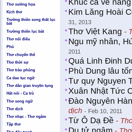
Khúc ca về nàn
Thơ xướng họa
Kim Lăng Hoài C
Kịch thơ
Trường thiên song thất lục
31, 2013
bát
Thơ Việt Kang
- 
Trường thiên lục bát
Thơ nối điêu
Ngu mỹ nhân, H
Phú
2011
Thơ chuyển thể
Quá Linh Đinh 
Thơ thời sự
Phù Dung lâu tố
Thơ trào phúng
Ca dao tục ngữ
Tư quy Nguyen T
Thơ dân gian truyền tụng
Xuân Nhật Tức 
Hát nói - Ca trù
Đào Nguyên Hà
Thơ song ngữ
dịch
Thơ dịch
- Feb 10, 2011
Thơ nhạc - Thơ ngâm
Từ Ô Dạ Đề
- Thơ
Tập thơ
Du tử ngâm
- Thơ