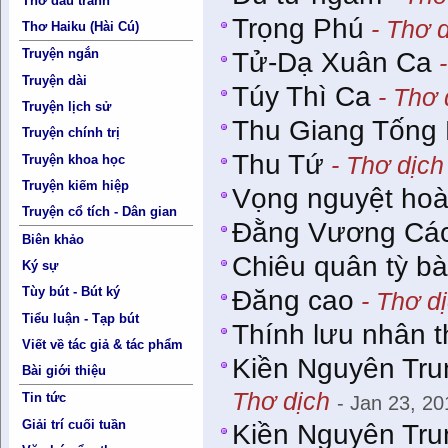
Thơ đấu tranh
Trọng Phú
- Thơ 
Thơ Haiku (Hài Cú)
Truyện ngắn
Tử-Dạ Xuân Ca
-
Truyện dài
Túy Thì Ca
- Thơ 
Truyện lịch sử
Thu Giang Tống
Truyện chính trị
Thu Tứ
- Thơ dịch
Truyện khoa học
Truyện kiếm hiệp
Vọng nguyệt hoài
Truyện cổ tích - Dân gian
Đằng Vương Cá
Biên khảo
Chiêu quân tỳ b
Ký sự
Tùy bút - Bút ký
Đăng cao
- Thơ d
Tiểu luận - Tạp bút
Thính lưu nhân t
Viết về tác giả & tác phẩm
Kiền Nguyên Tr
Bài giới thiệu
Thơ dịch
Tin tức
- Jan 23, 20
Giải trí cuối tuần
Kiền Nguyên Tr