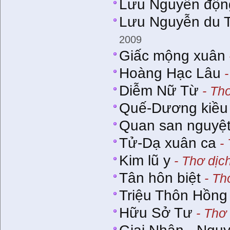
Lưu Nguyễn động
Lưu Nguyễn du 
2009
Giấc mộng xuân
Hoàng Hạc Lâu
-
Diễm Nữ Từ
- Thơ
Quế-Dương kiều 
Quan san nguyệ
Tử-Dạ xuân ca
- 
Kim lũ y
- Thơ dịc
Tân hôn biệt
- Th
Triệu Thôn Hồng
Hữu Sở Tư
- Thơ 