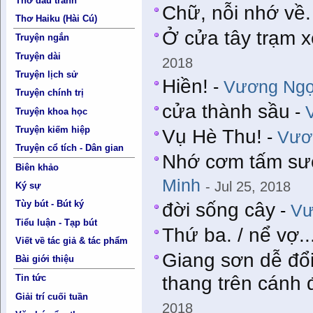
Thơ đấu tranh
Chữ, nỗi nhớ về.
Thơ Haiku (Hài Cú)
Ở cửa tây trạm x
Truyện ngắn
Truyện dài
2018
Truyện lịch sử
Hiền!
-
Vương Ngọ
Truyện chính trị
cửa thành sầu
-
Truyện khoa học
Truyện kiếm hiệp
Vụ Hè Thu!
-
Vươ
Truyện cổ tích - Dân gian
Nhớ cơm tấm sườ
Biên khảo
Minh
- Jul 25, 2018
Ký sự
Tùy bút - Bút ký
đời sống cây
-
Vư
Tiểu luận - Tạp bút
Thứ ba. / nể vợ..
Viết về tác giả & tác phẩm
Giang sơn dễ đổi
Bài giới thiệu
thang trên cánh
Tin tức
Giải trí cuối tuần
2018