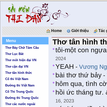
Home
Giới thiệu
Tác 
Thơ tân hình t
Menu
Thơ Bảy Chữ Tám Câu
tôi-một con ngựa g
Thơ Lục Bát
2024
Thơ mới hiện đại VN
YEAH
-
Vương Ng
Thơ cận đại VN
Thơ tân hình thức
bài thơ thứ bảy
-
Cổ thi Việt Nam
hôm qua, tình cờ
Đường thi Việt Nam
hồi ức tháng tư.
Cổ Thi Trung Quốc
Đường thi Trung Quốc
16, 2023
Thơ các nước ngoài