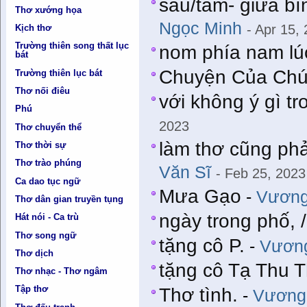
sáu/tám- giữa b
Thơ xướng họa
Ngọc Minh
- Apr 15,
Kịch thơ
Trường thiên song thất lục
nom phía nam lúc
bát
Chuyện Của Chú
Trường thiên lục bát
Thơ nối điêu
với không ý gì tr
Phú
2023
Thơ chuyển thể
làm thơ cũng phả
Thơ thời sự
Thơ trào phúng
Văn Sĩ
- Feb 25, 2023
Ca dao tục ngữ
Mưa Gạo
-
Vương
Thơ dân gian truyền tụng
ngày trong phố, / k
Hát nói - Ca trù
Thơ song ngữ
tặng cô P.
-
Vương
Thơ dịch
tặng cô Tạ Thu T
Thơ nhạc - Thơ ngâm
Tập thơ
Thơ tình.
-
Vương