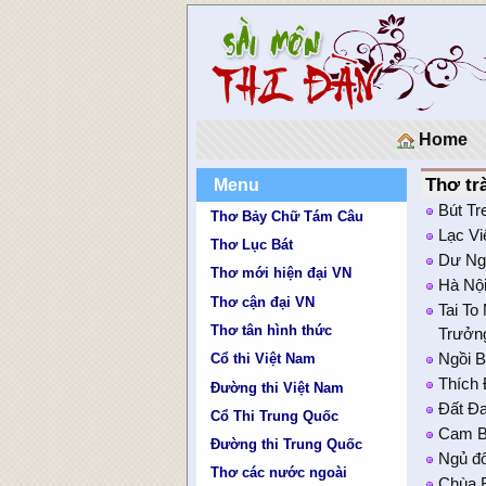
Home
Thơ tr
Menu
Bút Tr
Thơ Bảy Chữ Tám Câu
Lạc Vi
Thơ Lục Bát
Dư Ng
Thơ mới hiện đại VN
Hà Nộ
Thơ cận đại VN
Tai To
Thơ tân hình thức
Trưởn
Ngồi 
Cổ thi Việt Nam
Thích 
Đường thi Việt Nam
Đất Đai
Cổ Thi Trung Quốc
Cam 
Đường thi Trung Quốc
Ngủ đôi
Thơ các nước ngoài
Chùa B