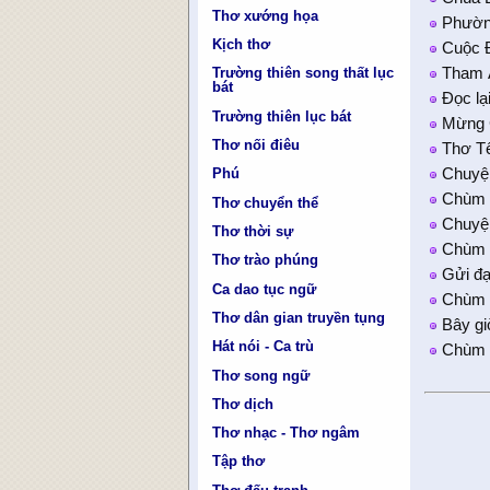
Thơ xướng họa
Phường
Kịch thơ
Cuộc Đ
Tham Ă
Trường thiên song thất lục
bát
Đọc lạ
Trường thiên lục bát
Mừng C
Thơ nối điêu
Thơ T
Chuyện
Phú
Chùm 
Thơ chuyển thể
Chuyệ
Thơ thời sự
Chùm 
Thơ trào phúng
Gửi đạ
Ca dao tục ngữ
Chùm 
Thơ dân gian truyền tụng
Bây gi
Hát nói - Ca trù
Chùm 
Thơ song ngữ
Thơ dịch
Thơ nhạc - Thơ ngâm
Tập thơ