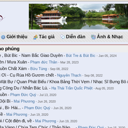
Giới thiệu
Tác giả
Diễn đàn
Ảnh & Nhạc
ào phúng
e , Bút Bic - Nam Bắc Giao Duyên
-
Bút Tre & Bút Bic
- Jan 05, 2024
ên / Mưa Xuân
-
Phạm đức Thân
- Mar 28, 2023
uồn Chất Xám
-
Bửu Tùng
- Sep 08, 2022
i Ơi - Cụ Rùa Hồ Gươm chết
-
Nguyên Thạch
- Sep 08, 2022
 Mặt Bự / Quan Phát Biểu / Khoa Bảng Thời Vẹm / Nhạc Sĩ Bưng Bô
g Công Du / Nhắn Bác Lú.
-
Hạ Thái Trần Quốc Phiệt
- Aug 05, 2020
Buồn
-
Phạm Đức Quý
- Jul 13, 2020
Đội Bi
-
Mai Phương
- Jun 26, 2020
 , Bi- Hài...
-
Phạm Đức Quý
- Jun 26, 2020
Bề
-
Mai Phương
- Jun 19, 2020
 / Cột điện đi, về
-
Mai Phương
- Jun 19, 2020
a Vàng / Chùa Tam Chúc / Thảo Nào....
-
Phạm Đức Quý
- Jun 15, 2020