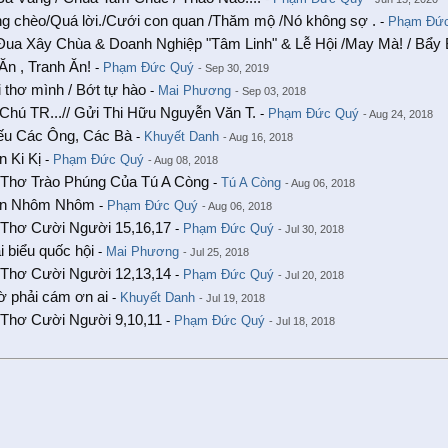
 chèo/Quá lời./Cưới con quan /Thăm mộ /Nó không sợ .
-
Phạm Đứ
ua Xây Chùa & Doanh Nghiệp "Tâm Linh" & Lễ Hội /May Mà! / Bẩy
n , Tranh Ăn!
-
Phạm Đức Quý
- Sep 30, 2019
i thơ mình / Bớt tự hào
-
Mai Phương
- Sep 03, 2018
hú TR...// Gửi Thi Hữu Nguyễn Văn T.
-
Phạm Đức Quý
- Aug 24, 2018
ếu Các Ông, Các Bà
-
Khuyết Danh
- Aug 16, 2018
 Ki Kị
-
Phạm Đức Quý
- Aug 08, 2018
Thơ Trào Phúng Của Tú A Còng
-
Tú A Còng
- Aug 06, 2018
n Nhôm Nhôm
-
Phạm Đức Quý
- Aug 06, 2018
Thơ Cười Người 15,16,17
-
Phạm Đức Quý
- Jul 30, 2018
i biểu quốc hội
-
Mai Phương
- Jul 25, 2018
Thơ Cười Người 12,13,14
-
Phạm Đức Quý
- Jul 20, 2018
ờ phải cám ơn ai
-
Khuyết Danh
- Jul 19, 2018
Thơ Cười Người 9,10,11
-
Phạm Đức Quý
- Jul 18, 2018