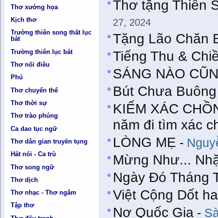
Thơ tặng Thiền 
Thơ xướng họa
Kịch thơ
27, 2024
Trường thiên song thất lục
Tặng Lão Chăn 
bát
Trường thiên lục bát
Tiếng Thu & Chi
Thơ nối điêu
SÁNG NÀO CŨN
Phú
Bút Chưa Buông
Thơ chuyển thể
Thơ thời sự
KIẾM XÁC CHỒNG
Thơ trào phúng
năm đi tìm xác 
Ca dao tục ngữ
LÒNG MẸ
-
Nguy
Thơ dân gian truyền tụng
Hát nói - Ca trù
Mừng Như... Nhặ
Thơ song ngữ
Ngày Đó Tháng 
Thơ dịch
Việt Cộng Dốt ha
Thơ nhạc - Thơ ngâm
Tập thơ
Nợ Quốc Gia
-
Sà