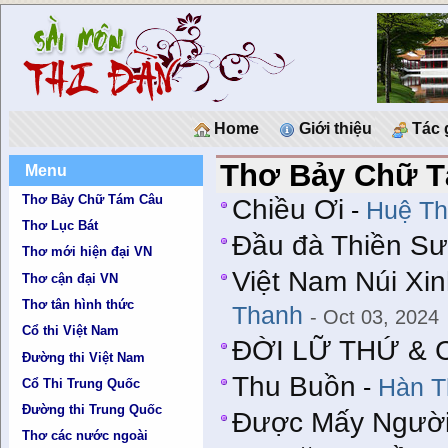
Home
Giới thiệu
Tác 
Thơ Bảy Chữ 
Menu
Thơ Bảy Chữ Tám Câu
Chiều Ơi
-
Huệ T
Thơ Lục Bát
Đầu đà Thiền Sư
Thơ mới hiện đại VN
Việt Nam Núi X
Thơ cận đại VN
Thơ tân hình thức
Thanh
- Oct 03, 2024
Cổ thi Việt Nam
ĐỜI LỮ THỨ & 
Đường thi Việt Nam
Thu Buồn
-
Hàn T
Cổ Thi Trung Quốc
Đường thi Trung Quốc
Được Mấy Người
Thơ các nước ngoài