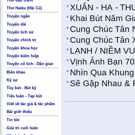
Thơ đấu tranh
XUÂN - HẠ - TH
Thơ Haiku (Hài Cú)
Khai Bút Năm Gi
Truyện ngắn
Truyện dài
Cung Chúc Tân N
Truyện lịch sử
Cung Chúc Tân 
Truyện chính trị
Truyện khoa học
LẠNH / NIỀM VU
Truyện kiếm hiệp
Vịnh Ảnh Bạn 70
Truyện cổ tích - Dân gian
Nhìn Qua Khung
Biên khảo
Ký sự
Sẽ Gặp Nhau & 
Tùy bút - Bút ký
Tiểu luận - Tạp bút
Viết về tác giả & tác phẩm
Bài giới thiệu
Tin tức
Giải trí cuối tuần