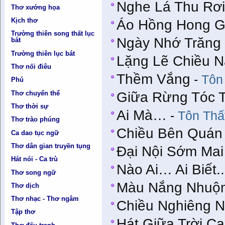
Nghe Lá Thu Rơ
Thơ xướng họa
Kịch thơ
Áo Hồng Hong G
Trường thiên song thất lục
Ngày Nhớ Trăng
bát
Trường thiên lục bát
Lặng Lẽ Chiều N
Thơ nối điêu
Thềm Vắng
-
Tôn
Phú
Thơ chuyển thể
Giữa Rừng Tóc 
Thơ thời sự
Ai Mà…
-
Tôn Thấ
Thơ trào phúng
Chiều Bên Quán
Ca dao tục ngữ
Thơ dân gian truyền tụng
Đại Nội Sớm Mai
Hát nói - Ca trù
Nào Ai… Ai Biết..
Thơ song ngữ
Màu Nắng Nhuộ
Thơ dịch
Thơ nhạc - Thơ ngâm
Chiều Nghiêng 
Tập thơ
Hát Giữa Trời C