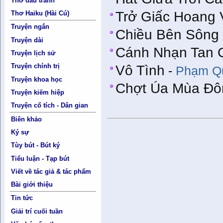
Thơ đấu tranh
Trở Giấc Hoang 
Thơ Haiku (Hài Cú)
Truyện ngắn
Chiều Bên Sông
Truyện dài
Cánh Nhạn Tan 
Truyện lịch sử
Truyện chính trị
Vô Tình
-
Phạm Q
Truyện khoa học
Chợt Úa Mùa Đô
Truyện kiếm hiệp
Truyện cổ tích - Dân gian
Biên khảo
Ký sự
Tùy bút - Bút ký
Tiểu luận - Tạp bút
Viết về tác giả & tác phẩm
Bài giới thiệu
Tin tức
Giải trí cuối tuần