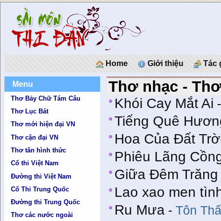
Home
Giới thiệu
Tác 
Thơ nhạc - Th
Menu
Thơ Bảy Chữ Tám Câu
Khói Cay Mắt Ai
Thơ Lục Bát
Tiếng Quê Hươn
Thơ mới hiện đại VN
Hoa Của Đất Trờ
Thơ cận đại VN
Thơ tân hình thức
Phiêu Lãng Cồn
Cổ thi Việt Nam
Giữa Đêm Trăng
Đường thi Việt Nam
Lao xao men tìn
Cổ Thi Trung Quốc
Đường thi Trung Quốc
Ru Mưa
-
Tôn Thấ
Thơ các nước ngoài