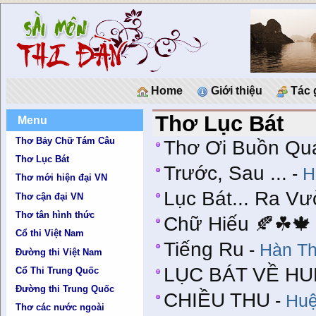
Home
Giới thiệu
Tác 
Thơ Lục Bát
Menu
Thơ Bảy Chữ Tám Câu
Thơ Ơi Buồn Qu
Thơ Lục Bát
Trước, Sau ...
-
H
Thơ mới hiện đại VN
Lục Bát... Ra V
Thơ cận đại VN
Thơ tân hình thức
Chữ Hiếu 🍂☘🍁
Cổ thi Việt Nam
Tiếng Ru
-
Hàn Th
Đường thi Việt Nam
LỤC BÁT VỀ HU
Cổ Thi Trung Quốc
Đường thi Trung Quốc
CHIỀU THU
-
Huệ
Thơ các nước ngoài