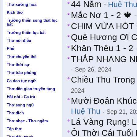
44 Năm
-
Huệ Th
Thơ xướng họa
Kịch thơ
Mắc Nợ 1 - 2 🍁
Trường thiên song thất lục
CHIM VỪA HÓT 
bát
Trường thiên lục bát
Quê Hương Ơi C
Thơ nối điêu
Khăn Thêu 1 - 2 
Phú
Thơ chuyển thể
THẮP NHANG NH
Thơ thời sự
- Sep 26, 2024
Thơ trào phúng
Chiều Thu Trong
Ca dao tục ngữ
Thơ dân gian truyền tụng
2024
Hát nói - Ca trù
Mười Ðoản Khúc
Thơ song ngữ
Huệ Thu
- Sep 21, 2
Thơ dịch
Lá Vàng Rụng! L
Thơ nhạc - Thơ ngâm
Tập thơ
Ôi Thời Cái Tuổi