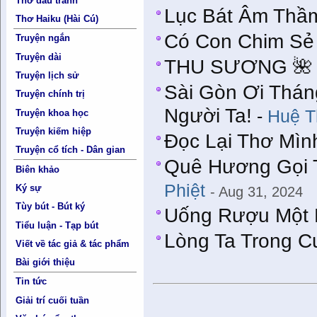
Thơ đấu tranh
Lục Bát Âm Thầ
Thơ Haiku (Hài Cú)
Có Con Chim Sẻ
Truyện ngắn
Truyện dài
THU SƯƠNG 🌺
Truyện lịch sử
Sài Gòn Ơi Thán
Truyện chính trị
Người Ta!
-
Huệ T
Truyện khoa học
Truyện kiếm hiệp
Đọc Lại Thơ Mìn
Truyện cổ tích - Dân gian
Quê Hương Gọi Ti
Biên khảo
Phiệt
Ký sự
- Aug 31, 2024
Tùy bút - Bút ký
Uống Rượu Một 
Tiểu luận - Tạp bút
Lòng Ta Trong C
Viết về tác giả & tác phẩm
Bài giới thiệu
Tin tức
Giải trí cuối tuần