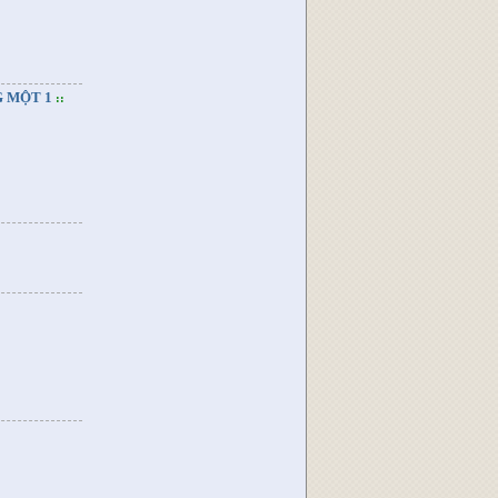
G MỘT 1
::