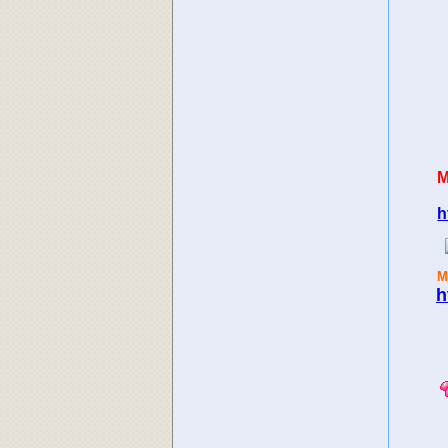
M
h
M
h