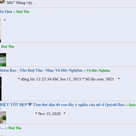
Mà!” Ðúng vậy ...
uồn Quá
:: Huệ Thu
5
*
: Huệ Thu
5
hiêm Bao - Thơ Huệ Thu - Nhạc Vũ Ðức Nghiêm
:: Vũ Đức Nghiêm
5
* đăng lúc 12:25:34 AM, Jun 11, 2015 * Số lần xem: 3921 * .
IỆT TỐT ĐẸP 💛 Tâm thư dặn dò con đầy ý nghĩa của nữ sĩ Quỳnh Dao
:: Quỳ
5
* Nov 15, 2020 *
...
:: Huệ Thu