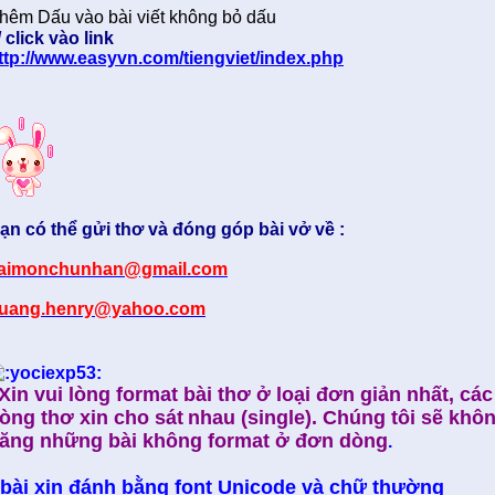
hêm Dấu vào bài viết không bỏ dấu
/ click vào link
ttp://www.easyvn.com/tiengviet/index.php
ạn có thể gửi thơ và đóng góp bài vở về :
aimonchunhan@gmail.com
uang.henry@yahoo.com
Xin vui lòng format bài thơ ở loại đơn giản nhất, các
òng thơ xin cho sát
nhau (single). Chúng tôi sẽ khô
ăng những bài không format ở đơn dòng
.
 bài xin đánh bằng font Unicode và chữ thường