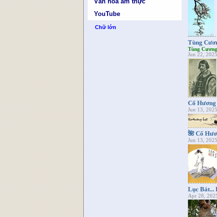
Văn hóa ẩm thực
YouTube
Chữ lớn
Tùng Cươ
Tùng Cươn
Jun 22, 202
Cố Hương 
Jun 13, 202
🌺 Cố Hươ
Jun 13, 202
Lục Bát...
Apr 28, 202