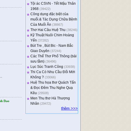
Tội ác CSVN - Tết Mậu Thân
1968
(39422)
Công dụng đặc biệt của
muối.& Tác Dụng Chữa Bệnh
Của Muối Ăn
(38867)
Thơ Hai Câu Huệ Thu
(38246)
Kỹ Thuật Nuôi Chim Hoàng
Yến
(37282)
Bút Tre , Bút Bic - Nam Bắc
Giao Duyên
(37244)
Các Thể Thơ Phổ Thông (bài
sưu tầm)
(36496)
Lục Súc Tranh Công
(33938)
Thi Ca Có Nhu Cầu Đổi Mới
..
Không ?
(33066)
Huệ Thu họa thơ Quách Tấn
& Đọc Đêm Thu Nghe Quạ
Kêu
(29508)
Men Thu thơ Hà Thượng
nh Dao
Nhân
(29472)
thêm >>>