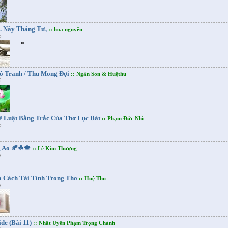
. Này Tháng Tư,
:: hoa nguyên
5
*
ô Tranh / Thu Mong Đợi
:: Ngân Sơn & Huệthu
5
ề Luật Bằng Trắc Của Thơ Lục Bát
:: Phạm Đức Nhì
5
g Ao 🍂☘🍁
:: Lê Kim Thượng
5
 Cách Tài Tình Trong Thơ
:: Huệ Thu
5
ide (Bài 11)
:: Nhất Uyên Phạm Trọng Chánh