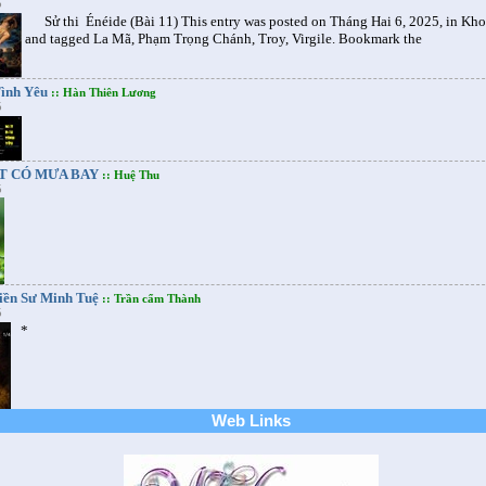
5
Sử thi Énéide (Bài 11) This entry was posted on Tháng Hai 6, 2025, in Kho
and tagged La Mã, Phạm Trọng Chánh, Troy, Virgile. Bookmark the
ình Yêu
:: Hàn Thiên Lương
5
T CÓ MƯA BAY
:: Huệ Thu
5
iền Sư Minh Tuệ
:: Trần cẩm Thành
5
*
Web Links