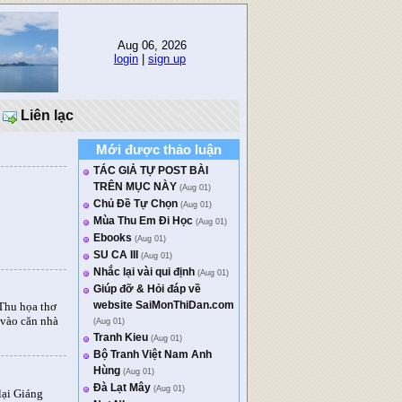
Aug 06, 2026
login
|
sign up
Liên lạc
Mới được thảo luận
TÁC GIẢ TỰ POST BÀI
TRÊN MỤC NÀY
(Aug 01)
Chủ Ðề Tự Chọn
(Aug 01)
Mùa Thu Em Đi Học
(Aug 01)
Ebooks
(Aug 01)
SU CA III
(Aug 01)
Nhắc lại vài qui định
(Aug 01)
Giúp đỡ & Hỏi đáp về
website SaiMonThiDan.com
Thu họa thơ
 vào căn nhà
(Aug 01)
Tranh Kieu
(Aug 01)
Bộ Tranh Việt Nam Anh
Hùng
(Aug 01)
Đà Lạt Mây
(Aug 01)
lại Giáng