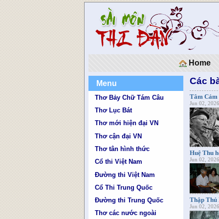
Home
Các bà
Menu
Tâm Cảm 
Thơ Bảy Chữ Tám Câu
Jun 02, 202
Thơ Lục Bát
Thơ mới hiện đại VN
Thơ cận đại VN
Thơ tân hình thức
Huệ Thu h
Jun 02, 202
Cổ thi Việt Nam
Đường thi Việt Nam
Cổ Thi Trung Quốc
Thập Thủ 
Đường thi Trung Quốc
Jun 02, 202
Thơ các nước ngoài