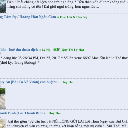
Tiên ! Phải chăng đất lệch hóa trời nghiêng ? Tiền thân vốn dĩ thơ không tuổi 
màng chi mộng có tên ! Ðại giới ngùi trông, hờn ngục lửa ...
ng Tâm Sự / Hoàng Hôn Ngẫu Cảm
:: Huệ Thu & Huy Vụ
6
úc - huệ thu thoát dịch
:: Lý Hạ - 李賀 (Quỷ Thi Lý Hạ)
5
* đăng lúc 05:26:34 PM, Oct 25, 2017 * Số lần xem: 6697 Mạc Sầu Khúc Thể thơ
(thời kỳ: Trung Đường) *
uy Ẩn [Bài Ca Về Vườn] của huệthu
:: Huệ Thu
5
hanh Bình (Cõi Thanh Bình)
:: Huệ Thu
5
. bài thơ gồm 432 câu lục bát NỖI LÒNG GỬI LẠI Lời Thưa Ngày xưa Bùi Giá
nói chuyện về văn chương, thường kết luận bằng một nụ cười : - Vui Thôi Mà 