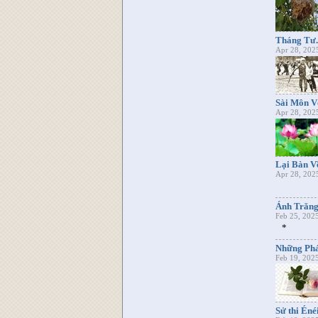
Tháng Tư.
Apr 28, 202
Sài Môn V
Apr 28, 202
Lại Bàn V
Apr 28, 202
Ánh Trăn
Feb 25, 202
*
Những Phá
Feb 19, 202
Sử thi Éné