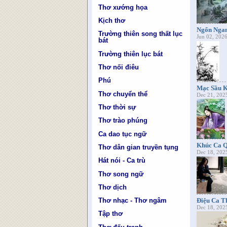
Thơ xướng họa
Kịch thơ
Ngổn Nga
Trường thiên song thất lục
Jun 02, 202
bát
Trường thiên lục bát
Thơ nối điêu
Phú
Mạc Sầu Kh
Thơ chuyển thể
Dec 21, 202
Thơ thời sự
Thơ trào phúng
Ca dao tục ngữ
Khúc Ca Q
Thơ dân gian truyền tụng
Dec 18, 202
Hát nói - Ca trù
Thơ song ngữ
Thơ dịch
Điệu Ca T
Thơ nhạc - Thơ ngâm
Dec 18, 202
Tập thơ