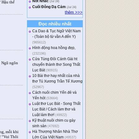
Not Nhac
/ Hậu thế
(Jul 24)
Cuối Đông Dạ Cảm
(Jul 24)
thêm >>>
Đọc nhiều nhất
Ca Dao & Tục Ngữ Việt Nam
- (Toàn bộ từ vần A đến Y)
(965612)
Hình động hoa hồng đẹp,
(232196)
Cửa Tùng Đôi Cánh Gài ht
: Ngũ ngôn
chuyển thành thơ Song Thất
Lục Bát
(90915)
10 Bài thơ hay nhất của nhà
thơ Tú Xương Trần Tế Xương
(52967)
Cách nuôi chim Yến đẻ và
Yến hót
(53664)
Luật thơ Lục Bát - Song Thất
Lục Bát / Cách làm thơ và
Luật làm thơ!
(49922)
Kỹ thuật nuôi chim cu gáy
sinh sản
(47692)
Hà Thượng Nhân Nhà Thơ
ng, mỗi khi
! “Vui Thôi
Lớn Của Việt Nam
(49537)