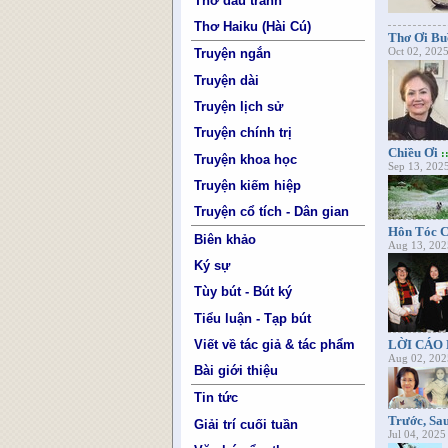
Thơ đấu tranh
Thơ Haiku (Hài Cú)
Thơ Ơi B
Truyện ngắn
Oct 02, 202
Truyện dài
Truyện lịch sử
Truyện chính trị
Chiều Ơi
:
Truyện khoa học
Sep 13, 202
Truyện kiếm hiệp
Truyện cổ tích - Dân gian
Hôn Tóc C
Biên khảo
Aug 13, 202
Ký sự
Tùy bút - Bút ký
Tiểu luận - Tạp bút
Viết về tác giả & tác phẩm
LỜI CÁO B
Aug 02, 202
Bài giới thiệu
Tin tức
Trước, Sau 
Giải trí cuối tuần
Jul 04, 2025