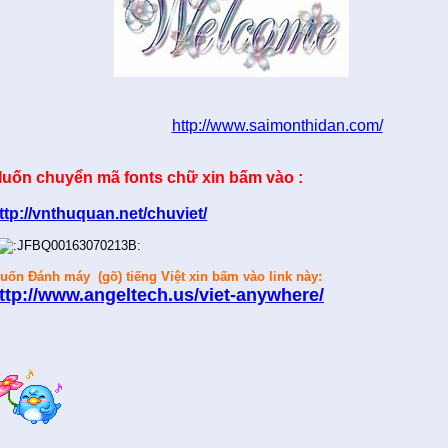
http://www.saimonthidan.com/
uốn chuyển mã fonts chữ xin bấm vào :
ttp://vnthuquan.net/chuviet/
uốn Đánh máy (gõ) tiếng Việt xin bấm vào link này:
ttp://www.angeltech.us/viet-anywhere/