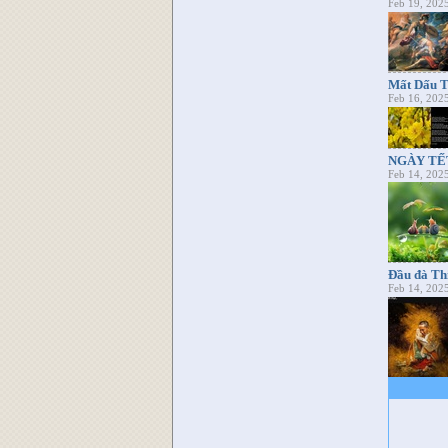
Feb 19, 202
Mất Dấu T
Feb 16, 202
NGÀY TẾ
Feb 14, 202
Đầu đà Th
Feb 14, 202