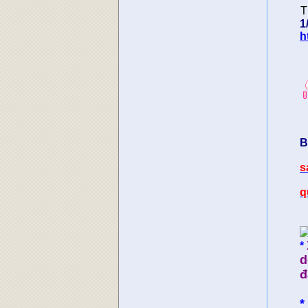
T
1
h
B
s
q
*
d
đ
*