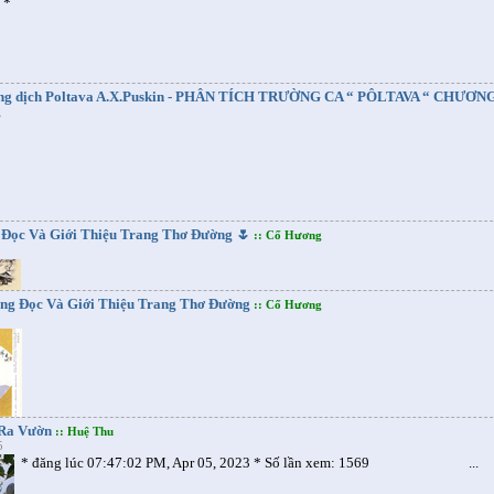
*
ng dịch Poltava A.X.Puskin - PHÂN TÍCH TRƯỜNG CA “ PÔLTAVA “ CHƯƠN
g
5
Đọc Và Giới Thiệu Trang Thơ Đường 🌷
:: Cố Hương
5
ng Đọc Và Giới Thiệu Trang Thơ Đường
:: Cố Hương
5
 Ra Vườn
:: Huệ Thu
5
* đăng lúc 07:47:02 PM, Apr 05, 2023 * Số lần xem: 1569 ...