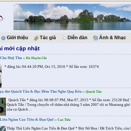
Giới thiệu
Tác giả
Diễn đàn
Ảnh & Nhạc
i mới cập nhật
Cho Huệ Thu
:: Hà Huyền Chi
6
* đăng lúc 04:44:20 PM, Oct 15, 2016 * Số lần xem: 16374
ọa thơ Quách Tấn & Đọc Đêm Thu Nghe Quạ Kêu
:: Quách Tấn
6
Quách Tấn * đăng lúc 08:08:07 PM, Mar 07, 2015 * Số lần xem: 25128 Huệ 
Quách Tấn / Trong chuyến về thăm nhà tháng 5 năm 2007 tôi ra Nhatrang ghé
của cụ Quách ...
Liên Ngâm Cao Tiêu & Ðan Quế
:: Cao Tiêu
6
Thập Thủ Liên Ngâm Cao Tiêu & Ðan Quế * Bút Nở Hoa / Ðã Trích Tiên, còn 