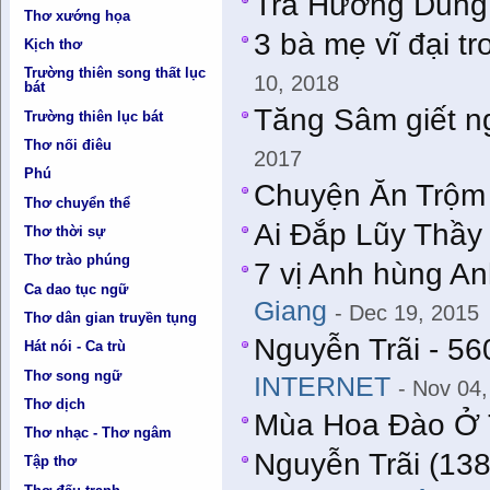
Trà Hương Dũng
Thơ xướng họa
3 bà mẹ vĩ đại tr
Kịch thơ
Trường thiên song thất lục
10, 2018
bát
Tăng Sâm giết n
Trường thiên lục bát
Thơ nối điêu
2017
Phú
Chuyện Ăn Trộm
Thơ chuyển thể
Ai Đắp Lũy Thầy
Thơ thời sự
Thơ trào phúng
7 vị Anh hùng An
Ca dao tục ngữ
Giang
- Dec 19, 2015
Thơ dân gian truyền tụng
Nguyễn Trãi - 56
Hát nói - Ca trù
Thơ song ngữ
INTERNET
- Nov 04
Thơ dịch
Mùa Hoa Đào Ở 
Thơ nhạc - Thơ ngâm
Nguyễn Trãi (138
Tập thơ