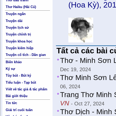
Thơ đấu tranh
(Hoa Kỳ), 201
Thơ Haiku (Hài Cú)
Truyện ngắn
Truyện dài
Truyện lịch sử
Truyện chính trị
Truyện khoa học
Truyện kiếm hiệp
Tất cả các bài c
Truyện cổ tích - Dân gian
Thơ - Minh Sơn 
Biên khảo
Dec 19, 2024
Ký sự
Thơ Minh Sơn Lê
Tùy bút - Bút ký
Tiểu luận - Tạp bút
06, 2024
Viết về tác giả & tác phẩm
Trang Thơ Minh 
Bài giới thiệu
VN
- Oct 27, 2024
Tin tức
Thơ Dịch - Minh
Giải trí cuối tuần