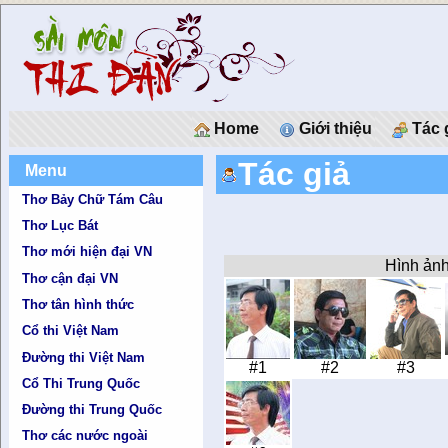
Home
Giới thiệu
Tác 
Tác giả
Menu
Thơ Bảy Chữ Tám Câu
Thơ Lục Bát
Thơ mới hiện đại VN
Hình ản
Thơ cận đại VN
Thơ tân hình thức
Cổ thi Việt Nam
Đường thi Việt Nam
#1
#2
#3
Cổ Thi Trung Quốc
Đường thi Trung Quốc
Thơ các nước ngoài