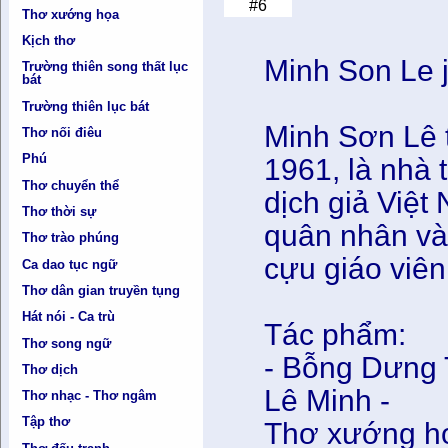
#6
Thơ xướng họa
Kịch thơ
Minh Son Le
Trường thiên song thất lục
bát
Trường thiên lục bát
Minh Sơn Lê t
Thơ nối điêu
Phú
1961, là nhà 
Thơ chuyển thể
dịch giả Việt
Thơ thời sự
quân nhân v
Thơ trào phúng
cựu giáo viên
Ca dao tục ngữ
Thơ dân gian truyền tụng
Hát nói - Ca trù
Tác phẩm:
Thơ song ngữ
- Bỗng Dưng 
Thơ dịch
Lê Minh -
Thơ nhạc - Thơ ngâm
Tập thơ
Thơ xướng ho