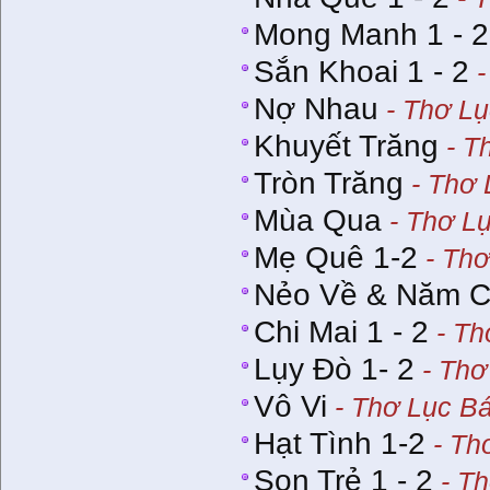
Mong Manh 1 - 2
Sắn Khoai 1 - 2
-
Nợ Nhau
- Thơ Lụ
Khuyết Trăng
- T
Tròn Trăng
- Thơ 
Mùa Qua
- Thơ Lụ
Mẹ Quê 1-2
- Thơ
Nẻo Về & Năm 
Chi Mai 1 - 2
- Th
Lụy Đò 1- 2
- Thơ
Vô Vi
- Thơ Lục Bá
Hạt Tình 1-2
- Th
Son Trẻ 1 - 2
- Th