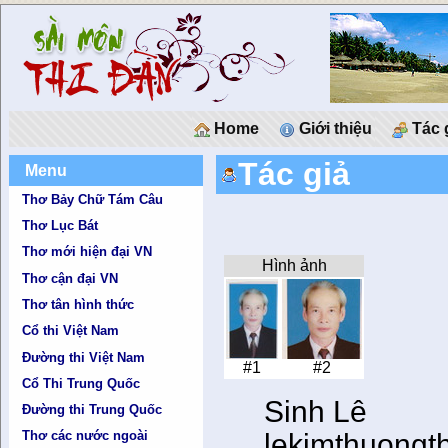
Home
Giới thiệu
Tác 
Tác giả
Menu
Thơ Bảy Chữ Tám Câu
Thơ Lục Bát
Thơ mới hiện đại VN
Hình ảnh
Thơ cận đại VN
Thơ tân hình thức
Cổ thi Việt Nam
Đường thi Việt Nam
#1
#2
Cổ Thi Trung Quốc
Sinh Lê
Đường thi Trung Quốc
lekimthuong
Thơ các nước ngoài