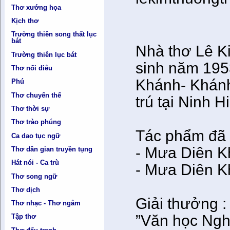
Thơ xướng họa
Kịch thơ
Trường thiên song thất lục
bát
Nhà thơ Lê K
Trường thiên lục bát
sinh năm 195
Thơ nối điêu
Khánh- Khánh
Phú
Thơ chuyển thể
trú tại Ninh 
Thơ thời sự
Thơ trào phúng
Tác phẩm đã 
Ca dao tục ngữ
- Mưa Diên K
Thơ dân gian truyền tụng
Hát nói - Ca trù
- Mưa Diên Kh
Thơ song ngữ
Thơ dịch
Giải thưởng 
Thơ nhạc - Thơ ngâm
”Văn học Ngh
Tập thơ