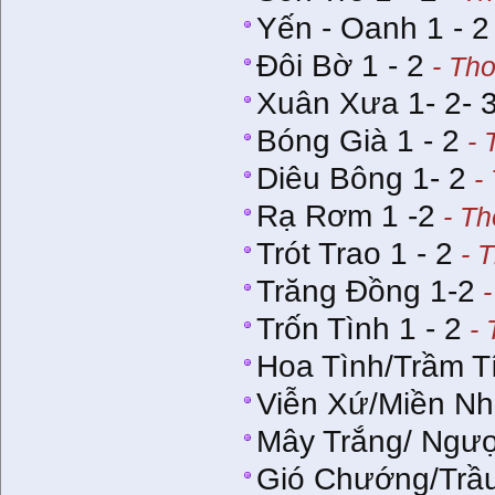
Yến - Oanh 1 - 2
Đôi Bờ 1 - 2
- Thơ
Xuân Xưa 1- 2- 
Bóng Già 1 - 2
- 
Diêu Bông 1- 2
- 
Rạ Rơm 1 -2
- Th
Trót Trao 1 - 2
- T
Trăng Đồng 1-2
-
Trốn Tình 1 - 2
- 
Hoa Tình/Trầm T
Viễn Xứ/Miền N
Mây Trắng/ Ngượ
Gió Chướng/Trầ