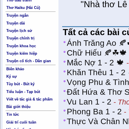
Thơ đấu tranh
"Nhà thơ L
Thơ Haiku (Hài Cú)
Truyện ngắn
Truyện dài
Tất cả các bài 
Truyện lịch sử
Truyện chính trị
Ánh Trăng Ao 
Truyện khoa học
Chữ Hiếu 🍂☘🍁
Truyện kiếm hiệp
Mắc Nợ 1 - 2 🍁
-
Truyện cổ tích - Dân gian
Biên khảo
Khăn Thêu 1 - 2 
Ký sự
Vọng Phu & Tìn
Tùy bút - Bút ký
Đất Hứa & Thơ 
Tiểu luận - Tạp bút
Viết về tác giả & tác phẩm
Vu Lan 1 - 2
- Th
Bài giới thiệu
Phong Ba 1 - 2
- 
Tin tức
Thực Và Chân N
Giải trí cuối tuần