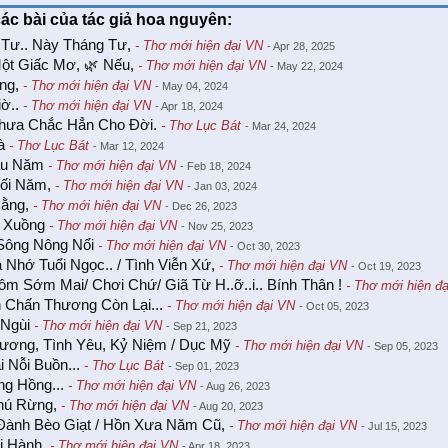
các bài của tác giả hoa nguyên:
 Tư.. Này Tháng Tư,
- Thơ mới hiện đại VN
- Apr 28, 2025
ột Giấc Mơ, 🌿 Nếu,
- Thơ mới hiện đại VN
- May 22, 2024
ng,
- Thơ mới hiện đại VN
- May 04, 2024
ờ..
- Thơ mới hiện đại VN
- Apr 18, 2024
hưa Chắc Hẳn Cho Đời.
- Thơ Lục Bát
- Mar 24, 2024
à
- Thơ Lục Bát
- Mar 12, 2024
ầu Năm
- Thơ mới hiện đại VN
- Feb 18, 2024
uối Năm,
- Thơ mới hiện đại VN
- Jan 03, 2024
Hằng,
- Thơ mới hiện đại VN
- Dec 26, 2023
 Xuồng
- Thơ mới hiện đại VN
- Nov 25, 2023
Sông Nông Nổi
- Thơ mới hiện đại VN
- Oct 30, 2023
 Nhớ Tuổi Ngọc.. / Tình Viễn Xứ,
- Thơ mới hiện đại VN
- Oct 19, 2023
m Sớm Mai/ Chơi Chứ/ Giã Từ H..ỡ..i.. Bính Thân !
- Thơ mới hiện đ
n Chấn Thương Còn Lại...
- Thơ mới hiện đại VN
- Oct 05, 2023
Ngùi
- Thơ mới hiện đại VN
- Sep 21, 2023
ương, Tình Yêu, Kỷ Niệm / Dục Mỹ
- Thơ mới hiện đại VN
- Sep 05, 2023
i Nỗi Buồn...
- Thơ Lục Bát
- Sep 01, 2023
g Hồng...
- Thơ mới hiện đại VN
- Aug 26, 2023
hú Rừng,
- Thơ mới hiện đại VN
- Aug 20, 2023
Đành Bèo Giạt / Hồn Xưa Năm Cũ,
- Thơ mới hiện đại VN
- Jul 15, 2023
i Hành.
- Thơ mới hiện đại VN
- Apr 18, 2023