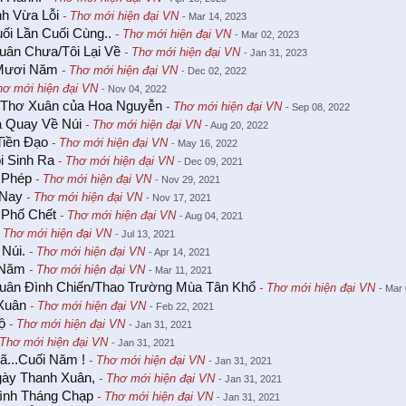
nh Vừa Lỗi
- Thơ mới hiện đại VN
- Mar 14, 2023
ối Lần Cuối Cùng..
- Thơ mới hiện đại VN
- Mar 02, 2023
uân Chưa/Tôi Lại Về
- Thơ mới hiện đại VN
- Jan 31, 2023
Mươi Năm
- Thơ mới hiện đại VN
- Dec 02, 2022
hơ mới hiện đại VN
- Nov 04, 2022
Thơ Xuân của Hoa Nguyễn
- Thơ mới hiện đại VN
- Sep 08, 2022
a Quay Về Núi
- Thơ mới hiện đại VN
- Aug 20, 2022
Tiền Đạo
- Thơ mới hiện đại VN
- May 16, 2022
i Sinh Ra
- Thơ mới hiện đại VN
- Dec 09, 2021
 Phép
- Thơ mới hiện đại VN
- Nov 29, 2021
 Nay
- Thơ mới hiện đại VN
- Nov 17, 2021
 Phố Chết
- Thơ mới hiện đại VN
- Aug 04, 2021
 Thơ mới hiện đại VN
- Jul 13, 2021
Núi.
- Thơ mới hiện đại VN
- Apr 14, 2021
 Năm
- Thơ mới hiện đại VN
- Mar 11, 2021
uân Đình Chiến/Thao Trường Mùa Tân Khổ
- Thơ mới hiện đại VN
- Mar
Xuân
- Thơ mới hiện đại VN
- Feb 22, 2021
ộ
- Thơ mới hiện đại VN
- Jan 31, 2021
Thơ mới hiện đại VN
- Jan 31, 2021
...Cuối Năm !
- Thơ mới hiện đại VN
- Jan 31, 2021
gày Thanh Xuân,
- Thơ mới hiện đại VN
- Jan 31, 2021
ình Tháng Chạp
- Thơ mới hiện đại VN
- Jan 31, 2021