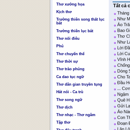
Thơ xướng họa
Tất cả 
Kịch thơ
Tháng
Như M
Trường thiên song thất lục
bát
Áo Tră
Bao Gi
Trường thiên lục bát
Thơ C
Thơ nối điêu
Như L
Phú
Lời Đ
Lời C
Thơ chuyển thể
Vĩnh 
Thơ thời sự
Chống
Thơ trào phúng
Dòng 
Ca dao tục ngữ
Cho Ta
Đầu Hô
Thơ dân gian truyền tụng
... Cơ
Hát nói - Ca trù
Ngậm 
Thơ song ngữ
Quê H
Gửi Lạ
Thơ dịch
Áo Nàn
Thơ nhạc - Thơ ngâm
Con T
Tập thơ
Đoạn 
Lặn Lộ