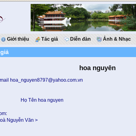
Giới thiệu
Tác giả
Diễn đàn
Ảnh & Nhạc
 giả
hoa nguyên
mail hoa_nguyen8797@yahoo.com.vn
Họ Tên hoa nguyen
rom:
oà Nguyễn Văn
>