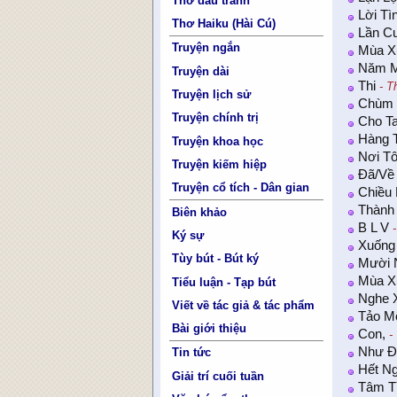
Thơ đấu tranh
Lời Tì
Thơ Haiku (Hài Cú)
Lần Cu
Truyện ngắn
Mùa X
Năm 
Truyện dài
Thi
- T
Truyện lịch sử
Chùm 
Truyện chính trị
Cho T
Hàng 
Truyện khoa học
Nơi Tô
Truyện kiếm hiệp
Đã/Về
Truyện cổ tích - Dân gian
Chiều
Thành
Biên khảo
B L V
-
Ký sự
Xuống 
Tùy bút - Bút ký
Mười
Mùa X
Tiểu luận - Tạp bút
Nghe 
Viết về tác giả & tác phẩm
Tảo M
Bài giới thiệu
Con,
- 
Như Đã
Tin tức
Hết N
Giải trí cuối tuần
Tâm T