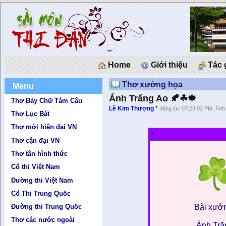
Home
Giới thiệu
Tác 
Thơ xướng họa
Menu
Ánh Trăng Ao 🍂☘🍁
Thơ Bảy Chữ Tám Câu
Lê Kim Thượng
*
đăng lúc 07:23:02 PM, Feb
Thơ Lục Bát
Thơ mới hiện đại VN
*
Thơ cận đại VN
Thơ tân hình thức
Cổ thi Việt Nam
Đường thi Việt Nam
Cổ Thi Trung Quốc
Bài x
Đường thi Trung Quốc
Thơ các nước ngoài
Ánh Tră