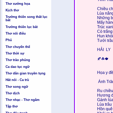
Thơ xướng họa
Chiều ch
Kịch thơ
Lùa nắn
Trường thiên song thất lục
Những b
bát
Mấy hàng
Trúc xan
Trường thiên lục bát
Cò trắng
Thơ nối điêu
Hun khói
Phú
Tưới trầ
Thơ chuyển thể
HẢI LY
Thơ thời sự
🍂☘🍁
Thơ trào phúng
Ca dao tục ngữ
Họa y đ
Thơ dân gian truyền tụng
Hát nói - Ca trù
Ánh Tră
Thơ song ngữ
Ru chiều
Thơ dịch
Hương đ
Gánh lúa
Thơ nhạc - Thơ ngâm
Lùa trâu
Tập thơ
Hồn quê