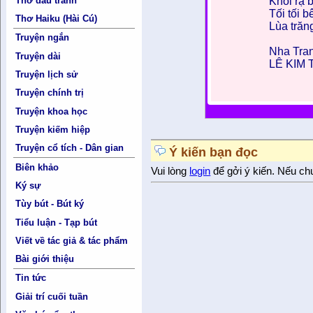
Khói rạ 
Thơ đấu tranh
Tối tối 
Thơ Haiku (Hài Cú)
Lùa trăn
Truyện ngắn
Nha Tran
Truyện dài
LÊ KIM
Truyện lịch sử
Truyện chính trị
Truyện khoa học
Truyện kiếm hiệp
Truyện cổ tích - Dân gian
Ý kiến bạn đọc
Biên khảo
Vui lòng
login
để gởi ý kiến. Nếu ch
Ký sự
Tùy bút - Bút ký
Tiểu luận - Tạp bút
Viết về tác giả & tác phẩm
Bài giới thiệu
Tin tức
Giải trí cuối tuần