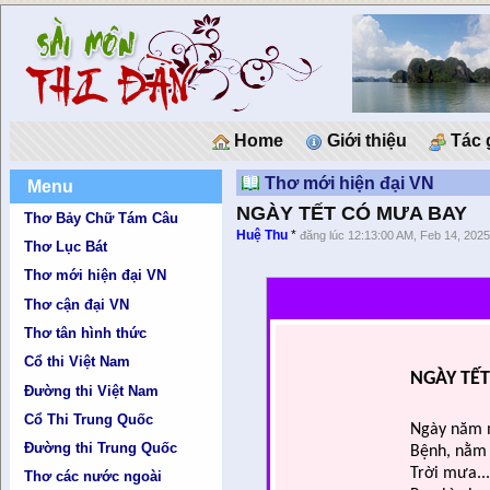
Home
Giới thiệu
Tác 
Thơ mới hiện đại VN
Menu
NGÀY TẾT CÓ MƯA BAY
Thơ Bảy Chữ Tám Câu
Huệ Thu
*
đăng lúc 12:13:00 AM, Feb 14, 202
Thơ Lục Bát
Thơ mới hiện đại VN
Thơ cận đại VN
Thơ tân hình thức
Cổ thi Việt Nam
NGÀY TẾ
Đường thi Việt Nam
Cổ Thi Trung Quốc
N
gày năm m
Đường thi Trung Quốc
Bệnh, nằm 
Trời mưa.
Thơ các nước ngoài