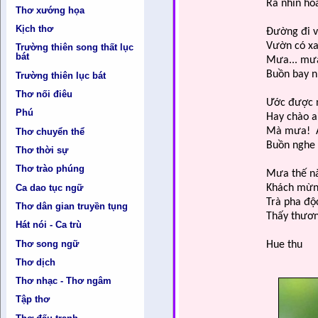
Ra nhìn hoa
Thơ xướng họa
Kịch thơ
Đường đi v
Vườn có xa
Trường thiên song thất lục
bát
Mưa... mư
Buồn bay n
Trường thiên lục bát
Thơ nối điêu
Ước được 
Phú
Hay chào a
Mà mưa! A
Thơ chuyển thể
Buồn nghe 
Thơ thời sự
Thơ trào phúng
Mưa thế nà
Ca dao tục ngữ
Khách mừng
Trà pha độc
Thơ dân gian truyền tụng
Thấy thươn
Hát nói - Ca trù
Thơ song ngữ
Hue thu
Thơ dịch
Thơ nhạc - Thơ ngâm
Tập thơ