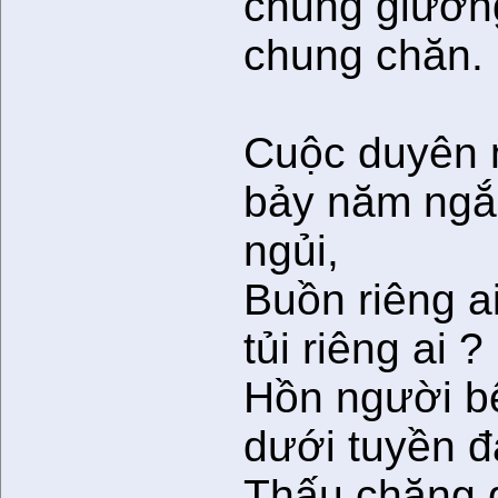
chung giườn
chung chăn.
Cuộc duyên 
bảy năm ng
ngủi,
Buồn riêng a
tủi riêng ai ?
Hồn người b
dưới tuyền đ
Thấu chăng g