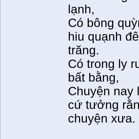
lạnh,
Có bông quỳ
hiu quạnh đ
trăng.
Có trong ly 
bất bằng,
Chuyện nay l
cứ tưởng rằ
chuyện xưa.