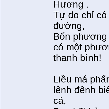
Hương .
Tự do chỉ có
đường,
Bốn phương 
có một phươ
thanh bình!
Liều má phấ
lênh đênh bi
cả,