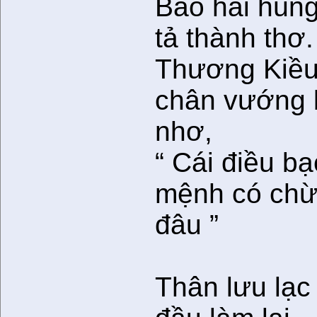
Bao hãi hùn
tả thành thơ.
Thương Kiề
chân vướng 
nhơ,
“ Cái điều bạ
mệnh có chừ
đâu ”
Thân lưu lạc