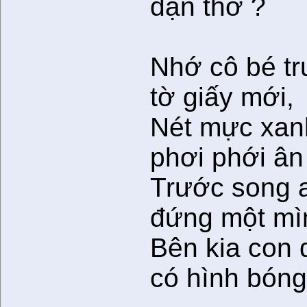
dặn thơ ?
Nhớ cô bé t
tờ giấy mới,
Nét mực xan
phơi phới ân
Trước song a
đứng một mì
Bên kia con 
có hình bóng