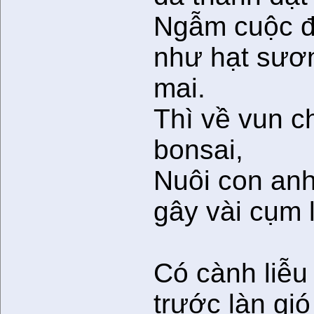
Ngẫm cuộc đ
như hạt sươ
mai.
Thì về vun c
bonsai,
Nuôi con anh
gây vài cụm 
Có cành liễu
trước làn gió