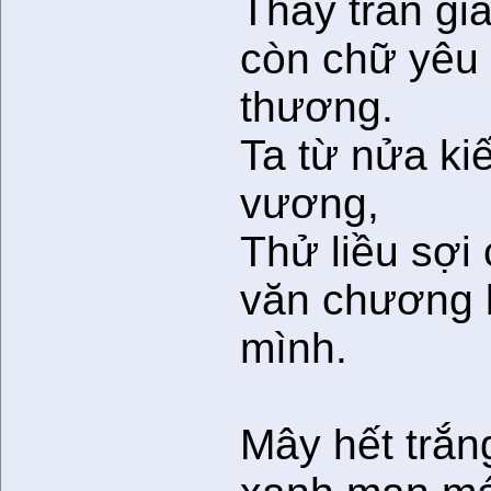
Thấy trần gi
còn chữ yêu
thương.
Ta từ nửa ki
vương,
Thử liều sợi 
văn chương 
mình.
Mây hết trắng