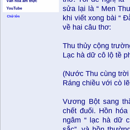
Văn hóa ẩm thực
sửa lại là “ Men Thu
YouTube
khi viết xong bài “
Chữ lớn
về hai câu thơ:
Thu thủy cộng trường
Lạc hà dữ cô lộ tề p
(Nước Thu cùng trời
Ráng chiều với cò l
Vương Bột sang th
chết đuối. Hồn hóa
ngâm “ lạc hà dữ cô
sắc”, và hồn thường