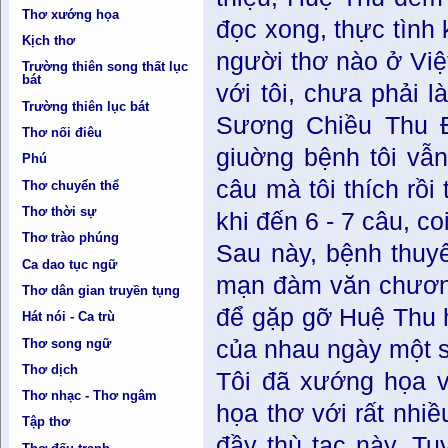
Thơ xướng họa
đọc xong, thực tình 
Kịch thơ
người thơ nào ở Việ
Trường thiên song thất lục
bát
với tôi, chưa phải 
Trường thiên lục bát
Sương Chiều Thu Ð
Thơ nối điêu
giuờng bệnh tôi vẫ
Phú
câu mà tôi thích rồi
Thơ chuyển thể
Thơ thời sự
khi đến 6 - 7 câu, co
Thơ trào phúng
Sau này, bệnh thuyê
Ca dao tục ngữ
mạn đàm văn chương 
Thơ dân gian truyền tụng
để gặp gỡ Huệ Thu 
Hát nói - Ca trù
Thơ song ngữ
của nhau ngày một 
Thơ dịch
Tôi đã xướng họa v
Thơ nhạc - Thơ ngâm
họa thơ với rất nhiề
Tập thơ
đầy thù tạc này. Tu