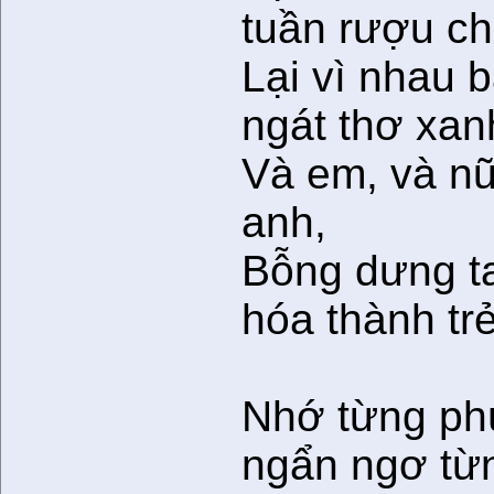
tuần rượu ch
Lại vì nhau b
ngát thơ xan
Và em, và nữ
anh,
Bỗng dưng ta
hóa thành trẻ
Nhớ từng ph
ngẩn ngơ từ