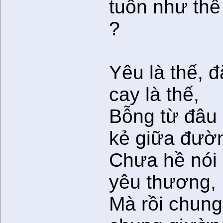
tuôn như thế
?
Yêu là thế, 
cay là thế,
Bỗng từ đâu
kẻ giữa đườ
Chưa hề nói
yêu thương,
Mà rồi chung