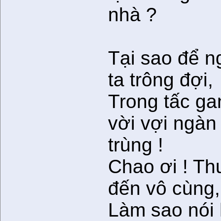
nhà ?
Tại sao để n
ta trông đợi,
Trong tấc ga
vời vợi ngàn
trùng !
Chao ơi ! T
đến vô cùng,
Làm sao nói 