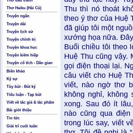
Thơ đấu tranh
Thu thì nó thoát kh
Thơ Haiku (Hài Cú)
Truyện ngắn
theo ý thơ của Huệ 
Truyện dài
đã giúp tôi một ngu
Truyện lịch sử
xướng họa nữa. Ðây 
Truyện chính trị
Buổi chiều tôi theo
Truyện khoa học
Huệ Thu cũng vậy. M
Truyện kiếm hiệp
Truyện cổ tích - Dân gian
gọi điện thoại lại. 
Biên khảo
câu viết cho Huệ Thu
Ký sự
viết, nào ngờ thơ 
Tùy bút - Bút ký
không nghỉ, không 
Tiểu luận - Tạp bút
xong. Sau đó ít lâu,
Viết về tác giả & tác phẩm
Bài giới thiệu
nào cũng qua điện 
Tin tức
trong lúc say, viết 
Giải trí cuối tuần
thơ. Tôi đề nghị l