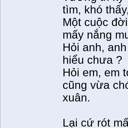
tìm, khó thấy
Một cuộc đời
mấy nắng m
Hỏi anh, anh
hiểu chưa ?
Hỏi em, em t
cũng vừa c
xuân.
Lại cứ rót m