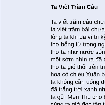
Ta Viết Trăm Câu
Ta viết trăm câu chư
ta viết trăm bài chưa
lòng ta khi đã vì tri k
thơ bỗng từ trong ng
thơ ta như nước sô
một sớm nhìn ra đã 
thơ ta gió thổi trên tr
hoa cỏ chiều Xuân b
ta không cần uống đ
đã trắng trời xanh 
ta gửi Men Thu cho
cùng ta giở đọc tập t