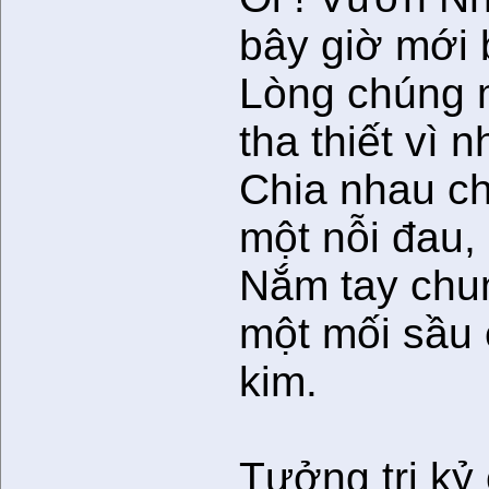
bây giờ mới b
Lòng chúng 
tha thiết vì n
Chia nhau c
một nỗi đau,
Nắm tay chu
một mối sầu
kim.
Tưởng tri kỷ 