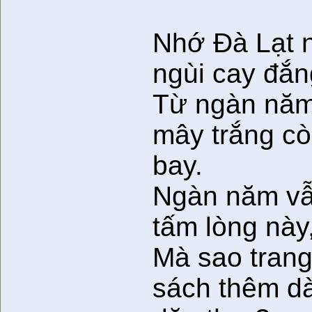
Nhớ Ðà Lạt
ngùi cay đắn
Từ ngàn nă
mây trắng c
bay.
Ngàn năm v
tấm lòng này
Mà sao tran
sách thêm d