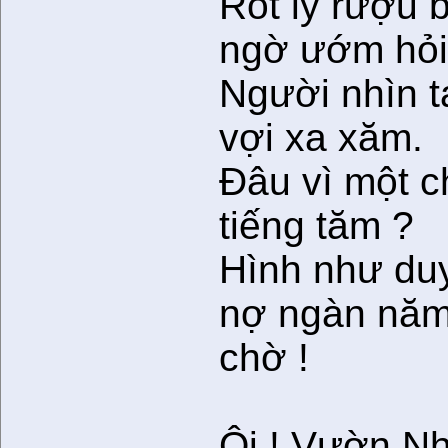
Rót ly rượu 
ngờ ướm hỏi
Người nhìn t
vợi xa xăm.
Ðâu vì một c
tiếng tăm ?
Hình như du
nợ ngàn năm
chờ !
Ôi ! Vườn Nh