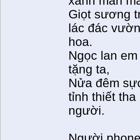
xanh man má
Giọt sương t
lác đác vườ
hoa.
Ngọc lan em
tặng ta,
Nửa đêm sự
tỉnh thiết th
người.
Người phone 