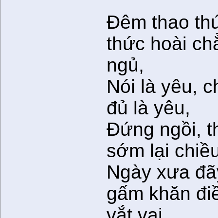
Ðêm thao th
thức hoài ch
ngủ,
Nói là yêu, 
đủ là yêu,
Ðứng ngồi, t
sớm lại chiều
Ngày xưa đã
gấm khăn đi
vắt vai.