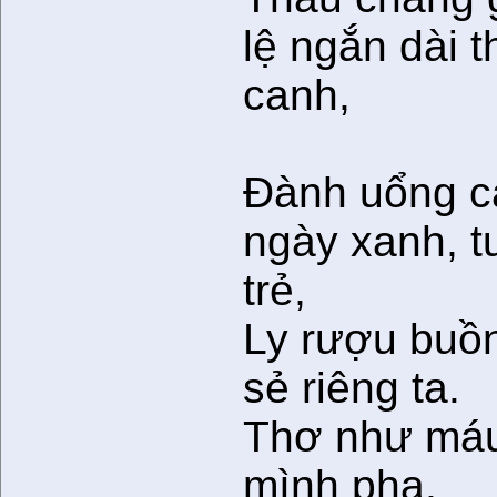
lệ ngắn dài 
canh,
Ðành uổng c
ngày xanh, t
trẻ,
Ly rượu buồ
sẻ riêng ta.
Thơ như máu
mình pha,