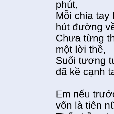
phút,
Mỗi chia tay
hút đường v
Chưa từng t
một lời thề,
Suối tương t
đã kề cạnh t
Em nếu trướ
vốn là tiên n