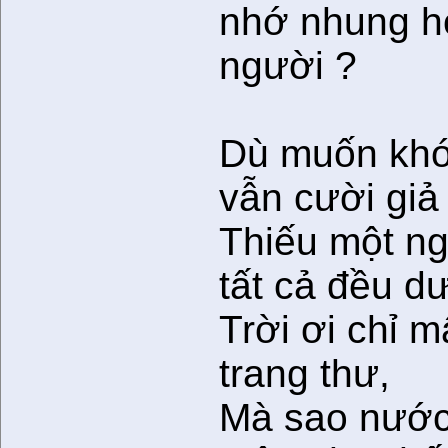
nhớ nhung 
người ?
Dù muốn khó
vẫn cười giả 
Thiếu một n
tất cả đều d
Trời ơi chỉ 
trang thư,
Mà sao nước