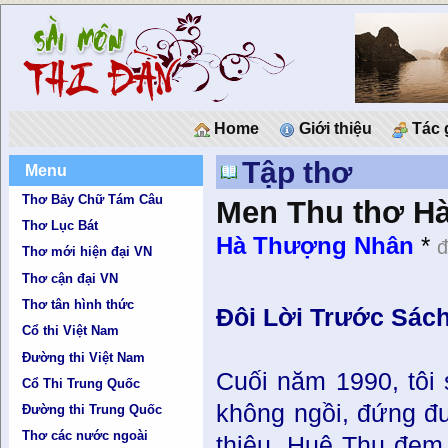
Home
Giới thiệu
Tác 
Tập thơ
Menu
Thơ Bảy Chữ Tám Câu
Men Thu thơ H
Thơ Lục Bát
Hà Thượng Nhân
*
đ
Thơ mới hiện đại VN
Thơ cận đại VN
Thơ tân hình thức
Ðôi Lời Trước Sác
Cổ thi Việt Nam
Đường thi Việt Nam
Cuối năm 1990, tôi
Cổ Thi Trung Quốc
không ngồi, đứng đư
Đường thi Trung Quốc
Thơ các nước ngoài
thiệu, Huệ Thu đem 