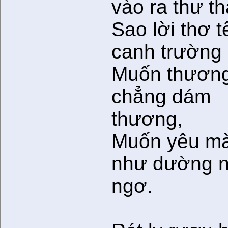
vào ra thư th
Sao lời thơ tê
canh trường
Muốn thươn
chẳng dám
thương,
Muốn yêu mà
như dường 
ngơ.