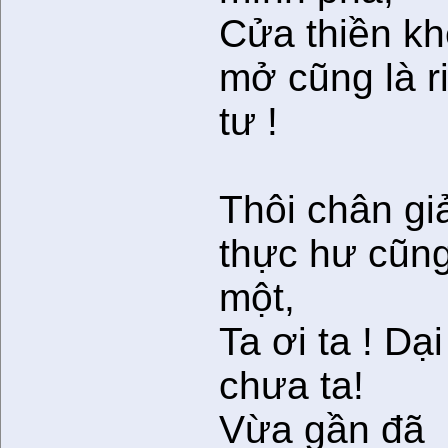
Cửa thiền kh
mở cũng là r
tư !
Thôi chân gi
thực hư cũn
một,
Ta ơi ta ! Dại
chưa ta!
Vừa gần đã