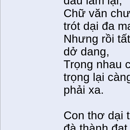
đầu làm lại,
Chữ văn ch
trót dại đa m
Nhưng rồi tấ
dở dang,
Trọng nhau 
trọng lại càn
phải xa.
Con thơ dại 
đà thành đạt