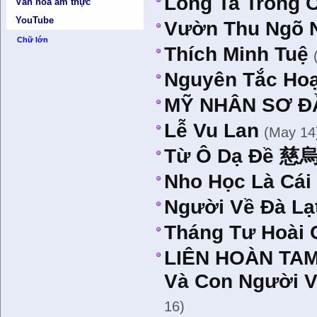
Lòng Ta Trong 
Văn hóa ẩm thực
YouTube
Vườn Thu Ngõ 
Chữ lớn
Thích Minh Tuệ
Nguyên Tắc Ho
MỸ NHÂN SƠ ĐẦ
Lễ Vu Lan
(May 14
Từ Ô Dạ Đề 慈烏
Nho Học Là Cái 
Người Về Đà Lạt
Tháng Tư Hoài
LIÊN HOÀN TAM
Và Con Người 
16)