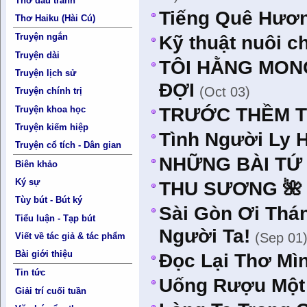
Thơ đấu tranh
Tiếng Quê Hươ
Thơ Haiku (Hài Cú)
Truyện ngắn
Kỹ thuật nuôi c
Truyện dài
TÔI HẰNG MONG
Truyện lịch sử
ĐỢI
(Oct 03)
Truyện chính trị
Truyện khoa học
TRƯỚC THỀM T
Truyện kiếm hiệp
Tình Người Ly
Truyện cổ tích - Dân gian
NHỮNG BÀI TỨ T
Biên khảo
Ký sự
THU SƯƠNG 🌺
Tùy bút - Bút ký
Sài Gòn Ơi Thá
Tiểu luận - Tạp bút
Người Ta!
(Sep 01
Viết về tác giả & tác phẩm
Bài giới thiệu
Đọc Lại Thơ Mì
Tin tức
Uống Rượu Một
Giải trí cuối tuần