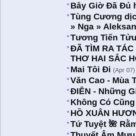
Bây Giờ Ðã Ðủ 
Tùng Cương dịc
» Nga » Aleksa
Tương Tiến Tửu
ĐÃ TÌM RA TÁC
THƠ HAI SẮC H
Mai Tôi Đi
(Apr 07)
Văn Cao - Mùa 
ĐIÊN - Những Gi
Không Có Cũng
HỒ XUÂN HƯƠNG
Tứ Tuyệt 🌺 Rằ
Thuyết Âm Mưu