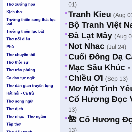
01)
Thơ xướng họa
Tranh Kieu
Kịch thơ
(Aug 0
Trường thiên song thất lục
Bộ Tranh Việt 
bát
Trường thiên lục bát
Đà Lạt Mây
(Aug 0
Thơ nối điêu
Not Nhac
(Jul 24)
Phú
Cuối Đông Dạ 
Thơ chuyển thể
Thơ thời sự
Mạc Sầu Khúc - 
Thơ trào phúng
Chiều Ơi
(Sep 13)
Ca dao tục ngữ
Thơ dân gian truyền tụng
Mơ Một Tình Yê
Hát nói - Ca trù
Cố Hương Đọc V
Thơ song ngữ
13)
Thơ dịch
Thơ nhạc - Thơ ngâm
🌺 Cố Hương Đọ
Tập thơ
13)