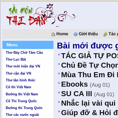
Home
Giới thiệu
Tác 
Bài mới được 
Menu
Thơ Bảy Chữ Tám Câu
TÁC GIẢ TỰ PO
Thơ Lục Bát
Chủ Ðề Tự Chọ
Thơ mới hiện đại VN
Mùa Thu Em Đi
Thơ cận đại VN
Thơ tân hình thức
Ebooks
(Aug 01)
Cổ thi Việt Nam
SU CA III
(Aug 01)
Đường thi Việt Nam
Cổ Thi Trung Quốc
Nhắc lại vài qui
Đường thi Trung Quốc
Giúp đỡ & Hỏi 
Thơ các nước ngoài