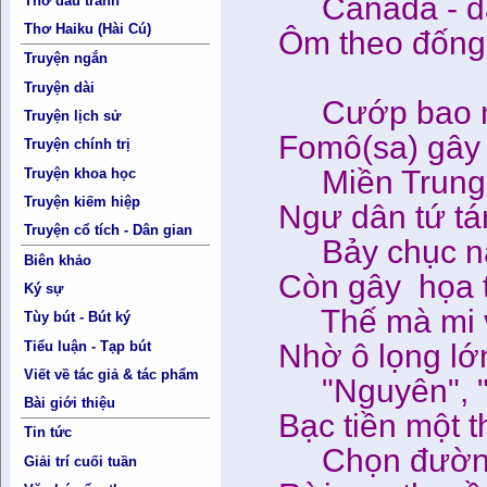
Canada - đấ
Thơ đấu tranh
Thơ Haiku (Hài Cú)
Ôm theo đống 
Truyện ngắn
Truyện dài
Cướp bao nh
Truyện lịch sử
Fomô(sa) gây đ
Truyện chính trị
Miền Trung b
Truyện khoa học
Truyện kiếm hiệp
Ngư dân tứ tán
Truyện cổ tích - Dân gian
Bảy chục nă
Biên khảo
Còn gây họa t
Ký sự
Thế mà mi v
Tùy bút - Bút ký
Tiểu luận - Tạp bút
Nhờ ô lọng lớn
Viết về tác giả & tác phẩm
"Nguyên", "n
Bài giới thiệu
Bạc tiền một t
Tin tức
Chọn đường 
Giải trí cuối tuần