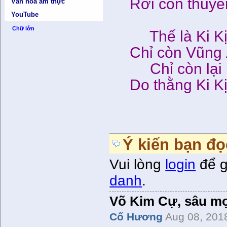
Rời con thuyền
Văn hóa ẩm thực
YouTube
Chữ lớn
Thế là Ki Kị 
Chỉ còn Vũng Á
Chỉ còn lại 
Do thằng Ki Kị
01-8
Ý kiến bạn đọ
Vui lòng
login
để g
danh
.
Võ Kim Cự, sâu m
Cố Hương
Aug 08, 201