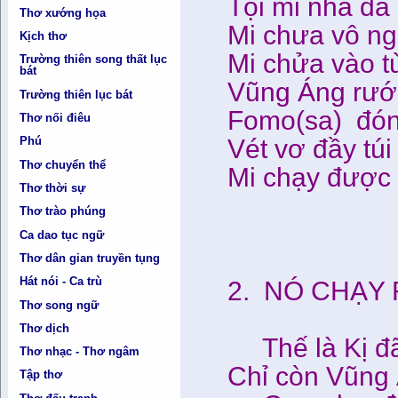
Tội mi nhà đá 
Thơ xướng họa
Mi chưa vô ng
Kịch thơ
Mi chửa vào tù
Trường thiên song thất lục
bát
Vũng Áng rước
Trường thiên lục bát
Fomo(sa) đón 
Thơ nối điêu
Vét vơ đầy tú
Phú
Thơ chuyển thể
Mi chạy được 
Thơ thời sự
Thơ trào phúng
13-7
Ca dao tục ngữ
Thơ dân gian truyền tụng
Hát nói - Ca trù
2. NÓ CHẠY R
Thơ song ngữ
Thơ dịch
Thế là Kị đã 
Thơ nhạc - Thơ ngâm
Chỉ còn Vũng 
Tập thơ