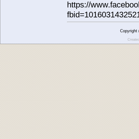
https://www.facebo
fbid=101603143252
Copyright
Create