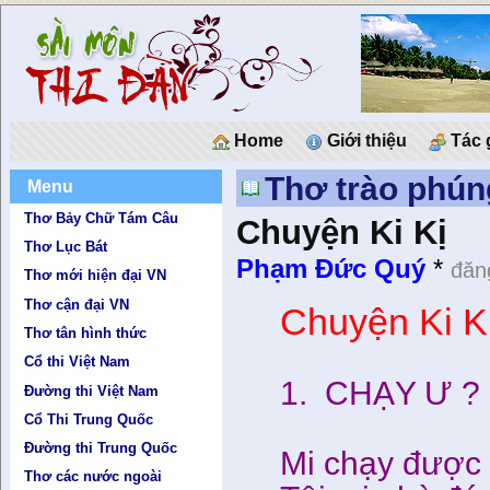
Home
Giới thiệu
Tác 
Thơ trào phún
Menu
Thơ Bảy Chữ Tám Câu
Chuyện Ki Kị
Thơ Lục Bát
Phạm Đức Quý
*
đăn
Thơ mới hiện đại VN
Thơ cận đại VN
Chuyện Ki 
Thơ tân hình thức
Cổ thi Việt Nam
1. CHẠY Ư ?
Đường thi Việt Nam
Cổ Thi Trung Quốc
Đường thi Trung Quốc
Mi chạy được 
Thơ các nước ngoài