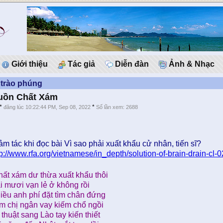
Giới thiệu
Tác giả
Diễn đàn
Ảnh & Nhạc
 trào phúng
uồn Chất Xám
*
*
đăng lúc 10:22:44 PM, Sep 08, 2022
Số lần xem: 2688
ảm tác khi đọc bài Vì sao phải xuất khẩu cử nhân, tiến sĩ?
tp://www.rfa.org/vietnamese/
in_depth/solution-of-brain-
drain-cl
hất xám dư thừa xuất khẩu thôi
i mươi vạn lẻ ở không rồi
iều anh phí đặt tìm chân đứng
m chị ngân vay kiếm chổ ngồi
 thuật sang Lào tay kiến thiết