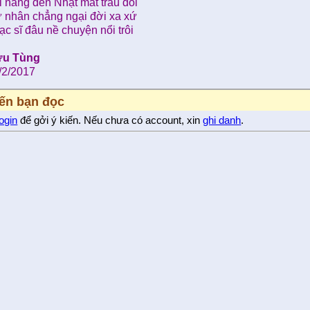
i năng đến Nhật mắt trau dồi
 nhân chẳng ngại đời xa xứ
ạc sĩ đâu nề chuyện nổi trôi
u Tùng
/2/2017
iến bạn đọc
login
để gởi ý kiến. Nếu chưa có account, xin
ghi danh
.