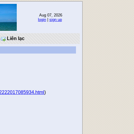
Aug 07, 2026
login
|
sign up
Liên lạc
-02222017085934.html
)