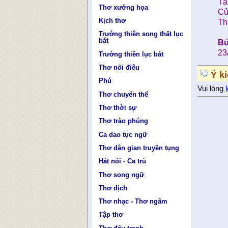
Tà
Thơ xướng họa
Cử
Kịch thơ
Th
Trường thiên song thất lục
bát
Bử
23
Trường thiên lục bát
Thơ nối điêu
Ý k
Phú
Vui lòng
Thơ chuyển thể
Thơ thời sự
Thơ trào phúng
Ca dao tục ngữ
Thơ dân gian truyền tụng
Hát nói - Ca trù
Thơ song ngữ
Thơ dịch
Thơ nhạc - Thơ ngâm
Tập thơ