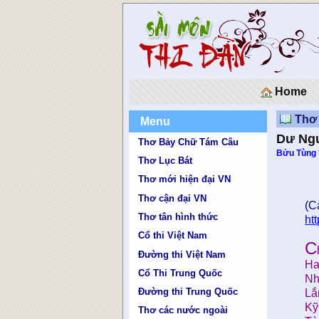
Home
Thơ
Menu
Dư Ng
Thơ Bảy Chữ Tám Câu
Bửu Tùng
Thơ Lục Bát
Thơ mới hiện đại VN
Thơ cận đại VN
(C
Thơ tân hình thức
ht
Cổ thi Việt Nam
C
Đường thi Việt Nam
Ha
Cổ Thi Trung Quốc
Nh
Đường thi Trung Quốc
Lắ
Kỹ
Thơ các nước ngoài