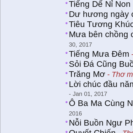
Tiếng Dế Nỉ Non
Dư hương ngày 
Tiêu Tương Khú
Mưa bên chồng 
30, 2017
Tiếng Mưa Đêm
-
Sỏi Đá Cũng Bu
Trăng Mơ
- Thơ m
Lời chúc đầu năm 
- Jan 01, 2017
Ô Ba Ma Cùng N
2016
Nỗi Buồn Ngư P
Quyết Chiến
- Th