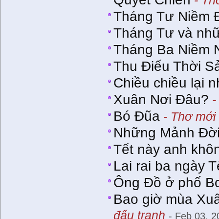
Tháng Tư Niềm 
Tháng Tư và nhữ
Tháng Ba Niềm 
Thu Điếu Thời S
Chiều chiều lại 
Xuân Nơi Đâu?
-
Bó Đũa
- Thơ mới 
Những Mảnh Đờ
Tết này anh khô
Lai rai ba ngày T
Ông Ðồ ở phố B
Bao giờ mùa Xuâ
đấu tranh
- Feb 03, 