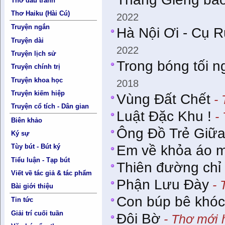
Thơ đấu tranh
Thơ Haiku (Hài Cú)
2022
Truyện ngắn
Hà Nội Ơi - Cụ 
Truyện dài
2022
Truyện lịch sử
Trong bóng tối n
Truyện chính trị
Truyện khoa học
2018
Truyện kiếm hiệp
Vùng Đất Chết
- 
Truyện cổ tích - Dân gian
Luật Đặc Khu !
- 
Biên khảo
Ông Đồ Trẻ Giữ
Ký sự
Em về khỏa áo m
Tùy bút - Bút ký
Tiểu luận - Tạp bút
Thiên đường chỉ
Viết về tác giả & tác phẩm
Phận Lưu Đày
- 
Bài giới thiệu
Con búp bê khóc
Tin tức
Giải trí cuối tuần
Đôi Bờ
- Thơ mới 