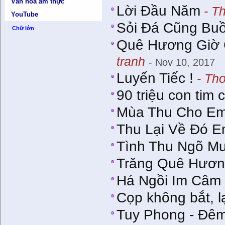
Văn hóa ẩm thực
Lời Đầu Năm
- Th
YouTube
Sỏi Đá Cũng Buồ
Chữ lớn
Quê Hương Giờ 
tranh
- Nov 10, 2017
Luyến Tiếc !
- Thơ
90 triệu con tim
Mùa Thu Cho E
Thu Lại Về Đó 
Tình Thu Ngõ M
Trăng Quê Hươ
Há Ngồi Im Câm
Cọp không bắt, lạ
Tuy Phong - Đêm