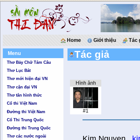
Home
Giới thiệu
Tác 
Tác giả
Menu
Thơ Bảy Chữ Tám Câu
Thơ Lục Bát
Thơ mới hiện đại VN
Hình ảnh
Thơ cận đại VN
Thơ tân hình thức
Cổ thi Việt Nam
#1
Đường thi Việt Nam
Cổ Thi Trung Quốc
Đường thi Trung Quốc
Thơ các nước ngoài
Kim Nguyen
k