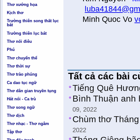
Thơ xướng họa
luba41844@gm
Kịch thơ
Minh Quoc Vo
v
Trường thiên song thất lục
bát
Trường thiên lục bát
Thơ nối điêu
Phú
Thơ chuyển thể
Thơ thời sự
Tất cả các bài 
Thơ trào phúng
Ca dao tục ngữ
Tiếng Quê Hươn
Thơ dân gian truyền tụng
Bình Thuận anh 
Hát nói - Ca trù
Thơ song ngữ
09, 2022
Thơ dịch
Chùm thơ Tháng 
Thơ nhạc - Thơ ngâm
2022
Tập thơ
Tháng Giêng bã