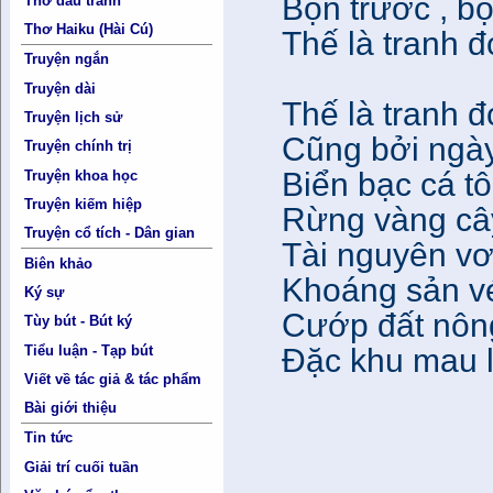
Bọn trước , b
Thơ đấu tranh
Thơ Haiku (Hài Cú)
Thế là tranh đ
Truyện ngắn
Truyện dài
Thế là tranh đ
Truyện lịch sử
Cũng bởi ngày
Truyện chính trị
Biển bạc cá t
Truyện khoa học
Truyện kiếm hiệp
Rừng vàng cây
Truyện cổ tích - Dân gian
Tài nguyên vơ
Biên khảo
Khoáng sản vét
Ký sự
Cướp đất nông
Tùy bút - Bút ký
Tiểu luận - Tạp bút
Đặc khu mau lậ
Viết về tác giả & tác phẩm
Bài giới thiệu
30-6
Tin tức
Phạm 
Giải trí cuối tuần