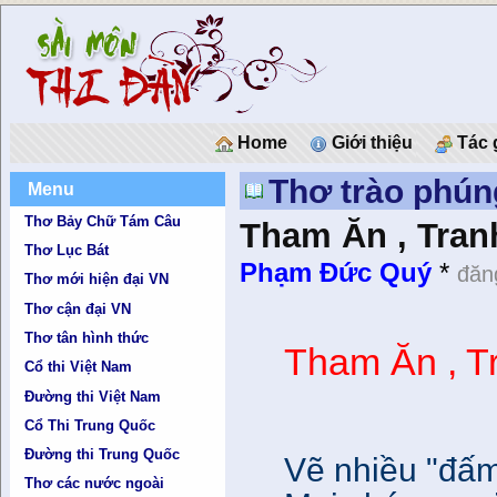
Home
Giới thiệu
Tác 
Thơ trào phún
Menu
Thơ Bảy Chữ Tám Câu
Tham Ăn , Tran
Thơ Lục Bát
Phạm Đức Quý
*
đăn
Thơ mới hiện đại VN
Thơ cận đại VN
Thơ tân hình thức
Tham Ăn , T
Cổ thi Việt Nam
Đường thi Việt Nam
Cổ Thi Trung Quốc
Đường thi Trung Quốc
Vẽ nhiều "đấm
Thơ các nước ngoài