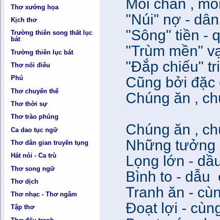
Moi chán , moi
Thơ xướng họa
"Núi" nợ - dâ
Kịch thơ
"Sông" tiền -
Trường thiên song thất lục
bát
"Trùm mền" vạ
Trường thiên lục bát
"Đắp chiếu" tr
Thơ nối điêu
Cũng bởi đặc 
Phú
Thơ chuyển thể
Chúng ăn , chú
Thơ thời sự
Thơ trào phúng
Chúng ăn , chú
Ca dao tục ngữ
Những tưởng "
Thơ dân gian truyền tụng
Hát nói - Ca trù
Lọng lớn - dầ
Thơ song ngữ
Bình to - dẫu 
Thơ dịch
Tranh ăn - cùn
Thơ nhạc - Thơ ngâm
Đoạt lợi - cùng
Tập thơ