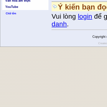
Văn hóa ẩm thực
Ý kiến bạn đọ
YouTube
Chữ lớn
Vui lòng
login
để g
danh
.
Copyright
Create