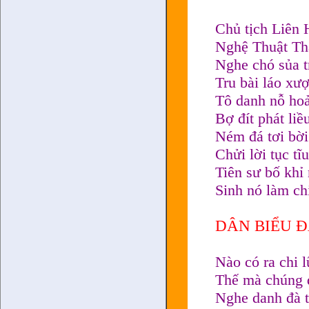
Chủ tịch Liên
Nghệ Thuật T
Nghe chó sủa t
Tru bài láo xư
Tô danh nỗ hoả
Bợ đít phát liề
Ném đá tơi bời
Chửi lời tục tĩ
Tiên sư bố khỉ
Sinh nó làm ch
DÂN BIỂU 
Nào có ra chi l
Thế mà chúng đ
Nghe danh đà 