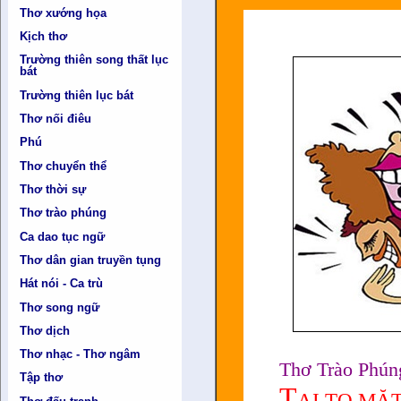
Thơ xướng họa
Kịch thơ
Trường thiên song thất lục
bát
Trường thiên lục bát
Thơ nối điêu
Phú
Thơ chuyển thể
Thơ thời sự
Thơ trào phúng
Ca dao tục ngữ
Thơ dân gian truyền tụng
Hát nói - Ca trù
Thơ song ngữ
Thơ dịch
Thơ nhạc - Thơ ngâm
Thơ Trào Phún
Tập thơ
T
AI TO MẶ