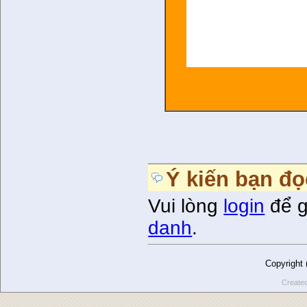
Ý kiến bạn đọ
Vui lòng
login
để g
danh
.
Copyright
Create