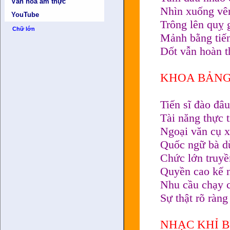
Văn hóa ẩm thực
Nhìn xuống vê
YouTube
Trông lên quỵ 
Chữ lớn
Mảnh bằng tiến
Dốt vẫn hoàn t
KHOA BẢNG
Tiến sĩ đào đâ
Tài năng thực 
Ngoại văn cụ x
Quốc ngữ bà d
Chức lớn truyề
Quyền cao kế n
Nhu cầu chạy 
Sự thật rõ ràng
NHẠC KHỈ 