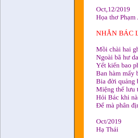
Oct,12/2019
Họa thơ Phạm
NHẮN BÁC 
Mồi chài hai g
Ngoài bã hư d
Yết kiến bao p
Ban hàm mấy bậ
Bia đời quảng 
Miệng thế lưu 
Hỏi Bác khi n
Để mà phân địn
Oct/2019
Hạ Thái