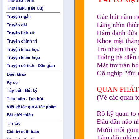
Thơ đấu tranh
Thơ Haiku (Hài Cú)
Gác bút nằm ri
Truyện ngắn
Lăng nhìn thiên
Truyện dài
Hám danh đứa 
Truyện lịch sử
Khoe mặt thằn
Truyện chính trị
Trò nhảm thấy 
Truyện khoa học
Tuồng hề diễn 
Truyện kiếm hiệp
Mặt trơ trán bó
Truyện cổ tích - Dân gian
Gõ nghịp "đùi 
Biên khảo
Ký sự
QUAN PHÁT
Tùy bút - Bút ký
(Về các quan 
Tiểu luận - Tạp bút
Viết về tác giả & tác phẩm
Rõ kỹ quan to 
Bài giới thiệu
Đầu đần não nh
Tin tức
Mười môi gom 
Giải trí cuối tuần
Tám đấu nhào 