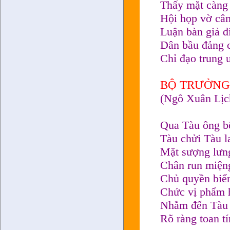
Thấy mặt càng
Hội họp vờ câm
Luận bàn giả đ
Dân bầu đảng c
Chỉ đạo trung 
BỘ TRƯỞNG
(Ngô Xuân Lịc
Qua Tàu ông b
Tàu chửi Tàu 
Mặt sượng lưng
Chân run miệng
Chủ quyền biển
Chức vị phẩm 
Nhắm đến Tàu 
Rõ ràng toan tí