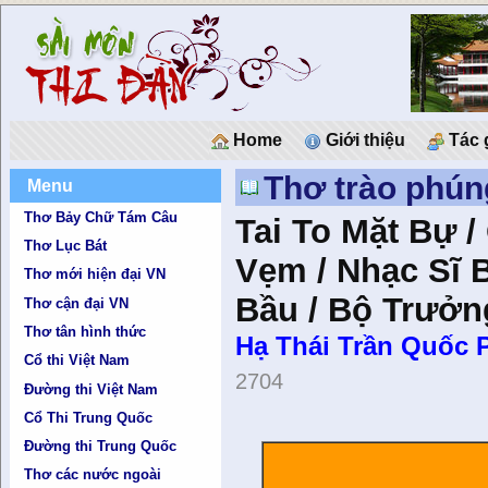
Home
Giới thiệu
Tác 
Thơ trào phún
Menu
Thơ Bảy Chữ Tám Câu
Tai To Mặt Bự 
Thơ Lục Bát
Vẹm / Nhạc Sĩ 
Thơ mới hiện đại VN
Bầu / Bộ Trưởn
Thơ cận đại VN
Thơ tân hình thức
Hạ Thái Trần Quốc P
Cổ thi Việt Nam
2704
Đường thi Việt Nam
Cổ Thi Trung Quốc
Đường thi Trung Quốc
Thơ các nước ngoài