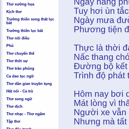
Ngày nắng ph
Thơ xướng họa
Tuy hơi ùn tắ
Kịch thơ
Ngày mưa đườ
Trường thiên song thất lục
bát
Phương tiện đ
Trường thiên lục bát
Thơ nối điêu
Thực là thời 
Phú
Thơ chuyển thể
Nấc thang chó
Thơ thời sự
Đường bộ kết
Thơ trào phúng
Trình độ phát 
Ca dao tục ngữ
Thơ dân gian truyền tụng
Hôm nay bơi 
Hát nói - Ca trù
Thơ song ngữ
Mát lòng vì th
Thơ dịch
Người xe vẫn
Thơ nhạc - Thơ ngâm
Nhưng mà tất c
Tập thơ