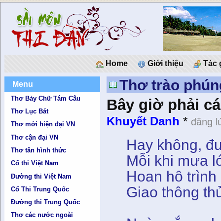
Home
Giới thiệu
Tác 
Thơ trào phún
Menu
Thơ Bảy Chữ Tám Câu
Bây giờ phải c
Thơ Lục Bát
Khuyết Danh
*
đăng l
Thơ mới hiện đại VN
Thơ cận đại VN
Hay không, đ
Thơ tân hình thức
Mỗi khi mưa l
Cổ thi Việt Nam
Hoan hô trình 
Đường thi Việt Nam
Giao thông th
Cổ Thi Trung Quốc
Đường thi Trung Quốc
Thơ các nước ngoài