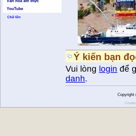
Văn hóa ẩm thực
YouTube
Chữ lớn
Ý kiến bạn đọ
Vui lòng
login
để g
danh
.
Copyright
Create