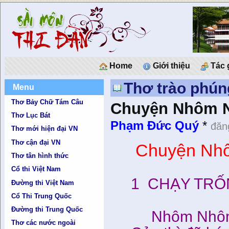
Home
Giới thiệu
Tác 
Thơ trào phún
Menu
Thơ Bảy Chữ Tám Câu
Chuyện Nhôm 
Thơ Lục Bát
Phạm Đức Quý
*
đăn
Thơ mới hiện đại VN
Thơ cận đại VN
Chuyện Nh
Thơ tân hình thức
Cổ thi Việt Nam
1 CHẠY TRỐ
Đường thi Việt Nam
Cổ Thi Trung Quốc
Đường thi Trung Quốc
Nhôm Nhôm 
Thơ các nước ngoài