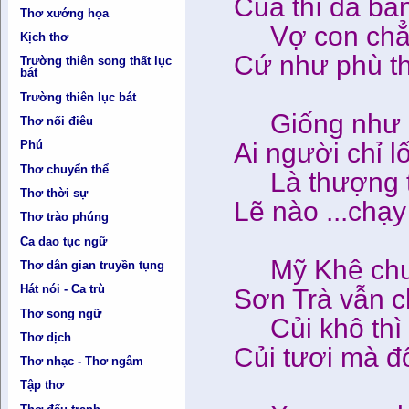
Của thì đã bá
Thơ xướng họa
Vợ con chẳng
Kịch thơ
Cứ như phù thủ
Trường thiên song thất lục
bát
Trường thiên lục bát
Giống như là
Thơ nối điêu
Ai người chỉ 
Phú
Thơ chuyển thể
Là thượng tá 
Thơ thời sự
Lẽ nào ...chạy
Thơ trào phúng
Ca dao tục ngữ
Mỹ Khê chư
Thơ dân gian truyền tụng
Hát nói - Ca trù
Sơn Trà vẫn c
Thơ song ngữ
Củi khô thì 
Thơ dịch
Củi tươi mà đố
Thơ nhạc - Thơ ngâm
Tập thơ