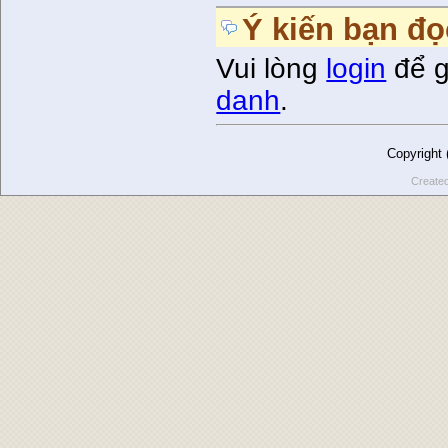
Ý kiến bạn đọ
Vui lòng
login
để g
danh
.
Copyright
Create