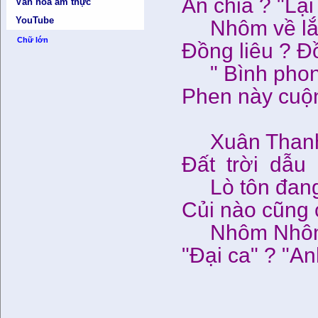
Ăn chia ? "Lạ
Văn hóa ẩm thực
YouTube
Nhôm về lắm
Chữ lớn
Đồng liêu ? Đ
" Bình phong
Phen này cuộn
Xuân Thanh 
Đất trời dẫu 
Lò tôn đang
Củi nào cũng c
Nhôm Nhôm 
"Đại ca" ? "An
14-