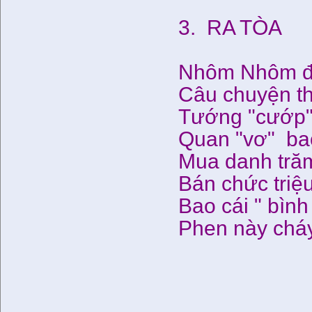
3. RA TÒA
Nhôm Nhôm đế
Câu chuyện th
Tướng "cướp" 
Quan "vơ" bao
Mua danh trăm t
Bán chức triệu 
Bao cái " bình
Phen này cháy
30-
Phạ