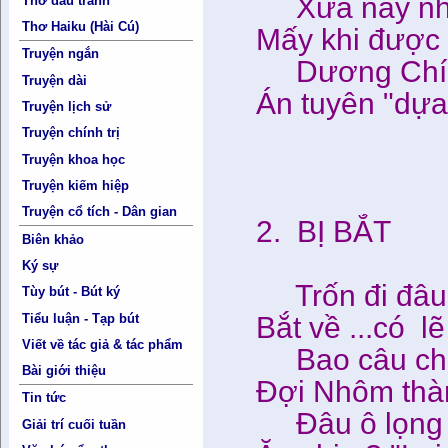
Xưa nay nhữ
Thơ đấu tranh
Thơ Haiku (Hài Cú)
Mấy khi được 
Truyện ngắn
Dương Chí 
Truyện dài
Án tuyên "dựa
Truyện lịch sử
Truyện chính trị
27-
Truyện khoa học
Truyện kiếm hiệp
Truyện cổ tích - Dân gian
2. BỊ BẮT
Biên khảo
Ký sự
Trốn đi đâu 
Tùy bút - Bút ký
Tiểu luận - Tạp bút
Bắt về ...có 
Viết về tác giả & tác phẩm
Bao câu chu
Bài giới thiệu
Đợi Nhôm thàn
Tin tức
Đâu ô lọng ?
Giải trí cuối tuần