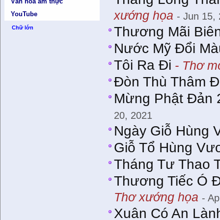
Văn hóa ẩm thực
xướng họa
YouTube
- Jun 15,
Thương Mãi Biê
Chữ lớn
Nước Mỹ Đổi Mà
Tôi Ra Đi
- Thơ mớ
Đòn Thù Thâm Đ
Mừng Phật Đản
20, 2021
Ngày Giỗ Hùng
Giỗ Tổ Hùng V
Tháng Tư Thao T
Thương Tiếc Ó Đ
Thơ xướng họa
- Ap
Xuân Có An Làn