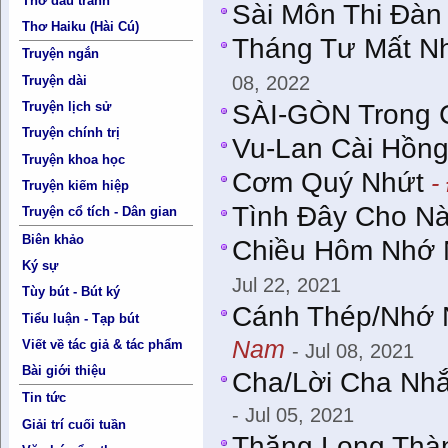
Thơ đấu tranh
Sài Môn Thi Đàn 
Thơ Haiku (Hài Cú)
Tháng Tư Mất N
Truyện ngắn
08, 2022
Truyện dài
Truyện lịch sử
SÀI-GÒN Trong 
Truyện chính trị
Vu-Lan Cài Hồng
Truyện khoa học
Cơm Quý Nhứt
-
Truyện kiếm hiệp
Tình Đây Cho N
Truyện cổ tích - Dân gian
Biên khảo
Chiều Hôm Nhớ N
Ký sự
Jul 22, 2021
Tùy bút - Bút ký
Cánh Thép/Nhớ
Tiểu luận - Tạp bút
Nam
Viết về tác giả & tác phẩm
- Jul 08, 2021
Bài giới thiệu
Cha/Lời Cha Nh
Tin tức
- Jul 05, 2021
Giải trí cuối tuần
Thăng Long Thà