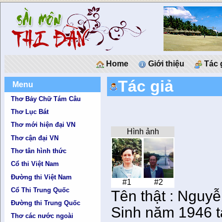
Home
Giới thiệu
Tác 
Tác giả
Menu
Thơ Bảy Chữ Tám Câu
Thơ Lục Bát
Thơ mới hiện đại VN
Hình ảnh
Thơ cận đại VN
Thơ tân hình thức
Cổ thi Việt Nam
Đường thi Việt Nam
#1
#2
Cổ Thi Trung Quốc
Tên thật : Nguy
Đường thi Trung Quốc
Sinh năm 1946 t
Thơ các nước ngoài