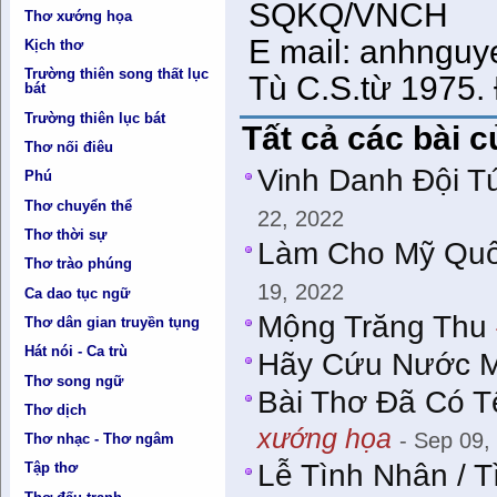
SQKQ/VNCH
Thơ xướng họa
E mail: anhngu
Kịch thơ
Trường thiên song thất lục
Tù C.S.từ 1975. 
bát
Trường thiên lục bát
Tất cả các bài c
Thơ nối điêu
Vinh Danh Đội T
Phú
Thơ chuyển thể
22, 2022
Thơ thời sự
Làm Cho Mỹ Quố
Thơ trào phúng
19, 2022
Ca dao tục ngữ
Mộng Trăng Thu
Thơ dân gian truyền tụng
Hát nói - Ca trù
Hãy Cứu Nước 
Thơ song ngữ
Bài Thơ Đã Có T
Thơ dịch
xướng họa
- Sep 09,
Thơ nhạc - Thơ ngâm
Lễ Tình Nhân / T
Tập thơ