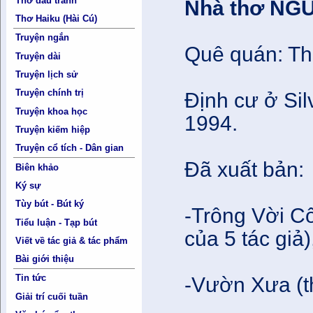
Thơ đấu tranh
Nhà thơ NG
Thơ Haiku (Hài Cú)
Truyện ngắn
Quê quán: Th
Truyện dài
Truyện lịch sử
Truyện chính trị
Định cư ở Sil
Truyện khoa học
1994.
Truyện kiếm hiệp
Truyện cổ tích - Dân gian
Đã xuất bản:
Biên khảo
Ký sự
Tùy bút - Bút ký
-Trông Vời C
Tiểu luận - Tạp bút
của 5 tác giả
Viết về tác giả & tác phẩm
Bài giới thiệu
Tin tức
-Vườn Xưa (t
Giải trí cuối tuần