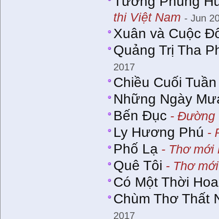
Tương Phùng Hữ
thi Việt Nam
- Jun 2
Xuân và Cuộc Đổ
Quảng Trị Tha 
2017
Chiều Cuối Tuần
Những Ngày Mư
Bến Đục
- Đường 
Ly Hương Phú
- 
Phố Lạ
- Thơ mới 
Quê Tôi
- Thơ mới
Có Một Thời Hoa
Chùm Thơ Thất 
2017