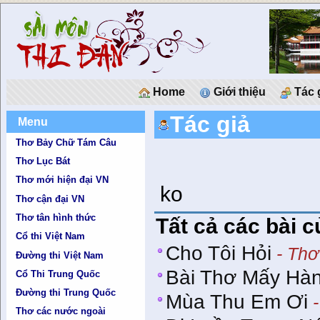
Home
Giới thiệu
Tác 
Tác giả
Menu
Thơ Bảy Chữ Tám Câu
Thơ Lục Bát
Thơ mới hiện đại VN
ko
Thơ cận đại VN
Thơ tân hình thức
Tất cả các bài c
Cổ thi Việt Nam
Cho Tôi Hỏi
- Thơ
Đường thi Việt Nam
Bài Thơ Mấy Hà
Cổ Thi Trung Quốc
Đường thi Trung Quốc
Mùa Thu Em Ơi
-
Thơ các nước ngoài