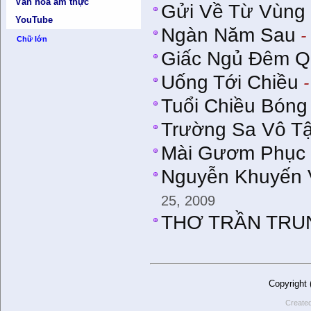
Văn hóa ẩm thực
Gửi Về Từ Vùng 
YouTube
Ngàn Năm Sau
-
Chữ lớn
Giấc Ngủ Đêm 
Uống Tới Chiều
-
Tuổi Chiều Bóng
Trường Sa Vô T
Mài Gươm Phục
Nguyễn Khuyến 
25, 2009
THƠ TRẦN TRU
Copyright
Create