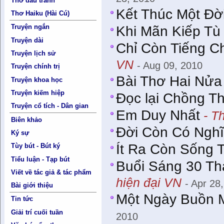
Thơ đấu tranh
Kết Thúc Một Đờ
Thơ Haiku (Hài Cú)
Truyện ngắn
Khi Mãn Kiếp Tù
Truyện dài
Chỉ Còn Tiếng 
Truyện lịch sử
VN
- Aug 09, 2010
Truyện chính trị
Bài Thơ Hai Nửa
Truyện khoa học
Truyện kiếm hiệp
Đọc lại Chồng T
Truyện cổ tích - Dân gian
Em Duy Nhất
- T
Biên khảo
Đời Còn Có Ngh
Ký sự
Ít Ra Còn Sống 
Tùy bút - Bút ký
Tiểu luận - Tạp bút
Buổi Sáng 30 Th
Viết về tác giả & tác phẩm
hiện đại VN
- Apr 28
Bài giới thiệu
Một Ngày Buồn 
Tin tức
Giải trí cuối tuần
2010