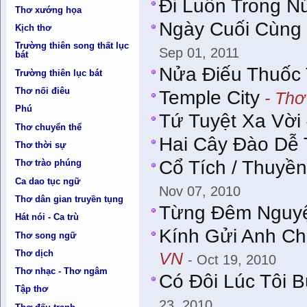
Đi Luồn Trong Nú
Thơ xướng họa
Ngày Cuối Cùng
Kịch thơ
Trường thiên song thất lục
Sep 01, 2011
bát
Nửa Điếu Thuốc
Trường thiên lục bát
Thơ nối điêu
Temple City
- Thơ
Phú
Tứ Tuyệt Xa Vời
Thơ chuyển thể
Hai Cây Đào Dễ
Thơ thời sự
Cổ Tích / Thuyền
Thơ trào phúng
Ca dao tục ngữ
Nov 07, 2010
Thơ dân gian truyền tụng
Từng Đêm Nguyệ
Hát nói - Ca trù
Kính Gửi Anh Ch
Thơ song ngữ
Thơ dịch
VN
- Oct 19, 2010
Thơ nhạc - Thơ ngâm
Có Đôi Lúc Tôi 
Tập thơ
23, 2010