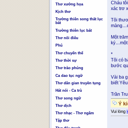
Cháu tôi
Thơ xướng họa
xác trơ
Kịch thơ
Trường thiên song thất lục
Tôi thươ
bát
màng…cò
Trường thiên lục bát
Một trăm
Thơ nối điêu
ký…một 
Phú
Thơ chuyển thể
*
Tôi có b
Thơ thời sự
bước qu
Thơ trào phúng
Ca dao tục ngữ
Vài ba g
biết Yê
Thơ dân gian truyền tụng
Hát nói - Ca trù
Trần Tr
Thơ song ngữ
Ý k
Thơ dịch
Vui lòng
Thơ nhạc - Thơ ngâm
Tập thơ