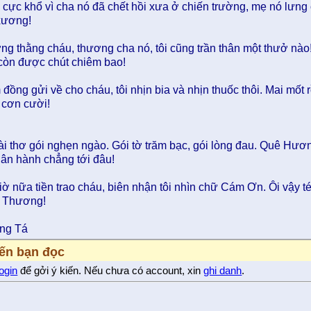
 cực khổ vì cha nó đã chết hồi xưa ở chiến trường, mẹ nó lưng
 xương!
ng thằng cháu, thương cha nó, tôi cũng trần thân một thưở nà
n được chút chiêm bao!
 đồng gửi về cho cháu, tôi nhịn bia và nhịn thuốc thôi. Mai mốt r
cơn cười!
ài thơ gói nghẹn ngào. Gói tờ trăm bạc, gói lòng đau. Quê Hươn
ân hành chẳng tới đâu!
iờ nữa tiền trao cháu, biên nhận tôi nhìn chữ Cám Ơn. Ôi vậy té
u Thương!
ung Tá
iến bạn đọc
login
để gởi ý kiến. Nếu chưa có account, xin
ghi danh
.