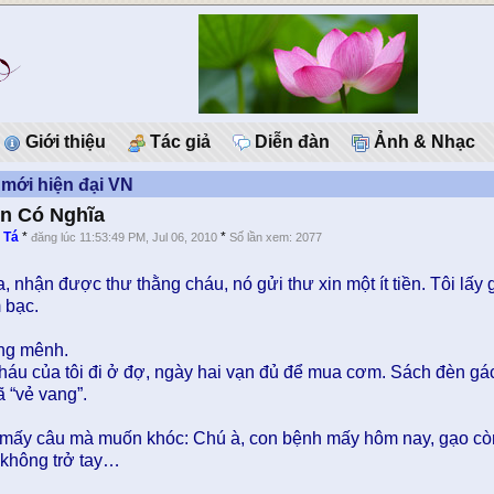
Giới thiệu
Tác giả
Diễn đàn
Ảnh & Nhạc
mới hiện đại VN
n Có Nghĩa
 Tá
*
*
đăng lúc 11:53:49 PM, Jul 06, 2010
Số lần xem: 2077
 nhận được thư thằng cháu, nó gửi thư xin một ít tiền. Tôi lấy g
 bạc.
ng mênh.
áu của tôi đi ở đợ, ngày hai vạn đủ để mua cơm. Sách đèn gác
 “vẻ vang”.
 mấy câu mà muốn khóc: Chú à, con bệnh mấy hôm nay, gạo cò
 không trở tay…