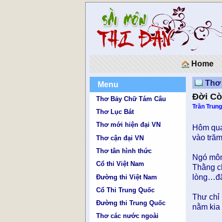
Home
Thơ 
Menu
Đời Cò
Thơ Bảy Chữ Tám Câu
Trần Trung
Thơ Lục Bát
Thơ mới hiện đại VN
Hôm qua,
vào trăm
Thơ cận đại VN
Thơ tân hình thức
Ngó mô
Cổ thi Việt Nam
Thằng ch
lòng…đã
Đường thi Việt Nam
Cổ Thi Trung Quốc
Thư chỉ
Đường thi Trung Quốc
nằm kia
Thơ các nước ngoài