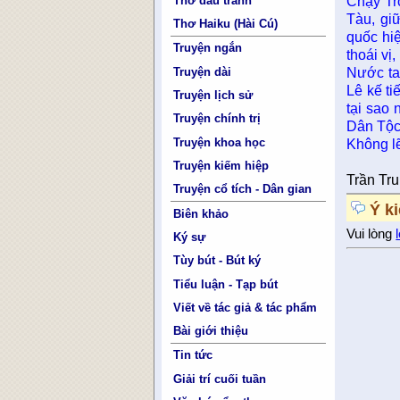
Thơ đấu tranh
Chạy Tr
Tàu, gi
Thơ Haiku (Hài Cú)
quốc hi
Truyện ngắn
thoái vị
Truyện dài
Nước ta
Lê kế ti
Truyện lịch sử
tại sao
Truyện chính trị
Dân Tộc
Truyện khoa học
Không l
Truyện kiếm hiệp
Trần Tr
Truyện cổ tích - Dân gian
Ý k
Biên khảo
Vui lòng
Ký sự
Tùy bút - Bút ký
Tiểu luận - Tạp bút
Viết về tác giả & tác phẩm
Bài giới thiệu
Tin tức
Giải trí cuối tuần