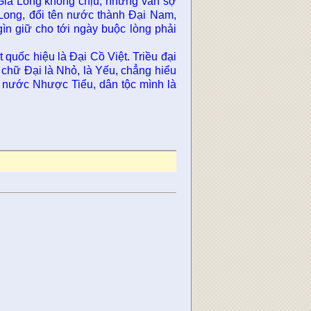
 Gia Long không chịu, nhưng vẫn sợ
Long, đổi tên nước thành Ðại Nam,
ìn giữ cho tới ngày buộc lòng phải
uốc hiệu là Ðại Cồ Việt. Triều đại
i chữ Ðại là Nhỏ, là Yếu, chẳng hiểu
à nước Nhược Tiểu, dân tộc mình là