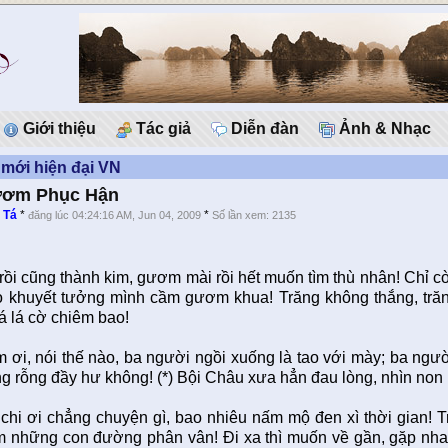
Giới thiệu
Tác giả
Diễn đàn
Ảnh & Nhạc
mới hiện đại VN
ươm Phục Hận
 Tá
*
*
đăng lúc 04:24:16 AM, Jun 04, 2009
Số lần xem: 2135
rồi cũng thành kim, gươm mài rồi hết muốn tìm thù nhân! Chỉ cò
 khuyết tưởng mình cầm gươm khua! Trăng không thắng, trăng
á lá cờ chiêm bao!
 ơi, nói thế nào, ba người ngồi xuống là tao với mày; ba ngư
ống rỗng đầy hư không! (*) Bội Châu xưa hẳn đau lòng, nhìn n
chi ơi chẳng chuyện gì, bao nhiêu nấm mộ đen xì thời gian! T
m những con đường phân vân! Ði xa thì muốn về gần, gặp nh