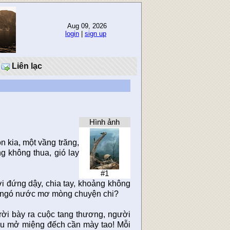
Aug 09, 2026
login
|
sign up
Liên lạc
Hình ảnh
n kia, một vầng trăng,
 không thua, gió lay
#1
ời đứng dậy, chia tay, khoảng không
on ngó nước mơ mòng chuyện chi?
rời bày ra cuộc tang thương, người
au mở miệng đếch cần mày tao! Mỗi