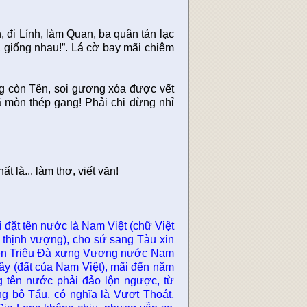
 đi Lính, làm Quan, ba quân tản lạc
, giống nhau!”. Lá cờ bay mãi chiêm
ng còn Tên, soi gương xóa được vết
ã mòn thép gang! Phải chi đừng nhỉ
 là... làm thơ, viết văn!
 đặt tên nước là Nam Việt (chữ Việt
 thịnh vượng), cho sứ sang Tàu xin
ện Triệu Ðà xưng Vương nước Nam
ây (đất của Nam Việt), mãi đến năm
tên nước phải đảo lộn ngược, từ
g bộ Tẩu, có nghĩa là Vượt Thoát,