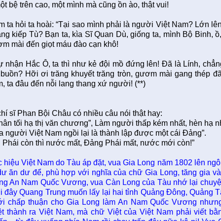
t bệ trên cao, một mình mà cũng ồn ào, thật vui!
ta hỏi ta hoài: “Tại sao mình phải là người Việt Nam? Lớn lên,
g kiếp Tù? Bạn ta, kìa Sĩ Quan Dù, giống ta, mình Bộ Binh, ồ
ơm mài đến giọt máu đào cạn khô!
tự nhận Hắc Ô, ta thì như kẻ đội mồ đứng lên! Ðã là Lính, chẳ
 buồn? Hỡi ơi trăng khuyết trăng tròn, gươm mài gang thép đ
, ta đâu đến nỗi lang thang xứ người! (**)
chí sĩ Phan Bội Châu có nhiều câu nói thật hay:
thân tối hạ thị văn chương”, Làm người thấp kém nhất, hèn hạ nhất
a người Việt Nam ngồi lại là thành lập được một cái Ðảng”.
 Phái còn thì nước mất, Ðảng Phái mất, nước mới còn!”
c hiệu Việt Nam do Tàu áp đặt, vua Gia Long năm 1802 lên ngôi
dư ăn dư để, phù hợp với nghĩa của chữ Gia Long, tăng gia và
ng An Nam Quốc Vương, vua Càn Long của Tàu nhớ lại chuy
ới đây Quang Trung muốn lấy lại hai tỉnh Quảng Ðông, Quảng T
i chấp thuận cho Gia Long làm An Nam Quốc Vương nhưng 
t thành ra Việt Nam, mà chữ Việt của Việt Nam phải viết bằn