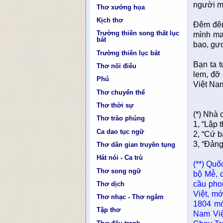
người mộ
Thơ xướng họa
Kịch thơ
Ðêm đêm 
Trường thiên song thất lục
mình man
bát
bao, gư
Trường thiên lục bát
Bạn ta 
Thơ nối điêu
lem, đỡ
Phú
Việt Nam
Thơ chuyển thể
Thơ thời sự
(*) Nhà 
Thơ trào phúng
1, “Lập 
Ca dao tục ngữ
2, “Cứ b
3, “Ðảng
Thơ dân gian truyền tụng
Hát nói - Ca trù
(**) Quố
Thơ song ngữ
bộ Mễ, 
cầu pho
Thơ dịch
Việt, m
Thơ nhạc - Thơ ngâm
1804 mớ
Tập thơ
Nam Việ