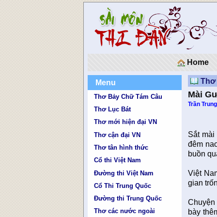
Home
Thơ 
Menu
Mài G
Thơ Bảy Chữ Tám Câu
Trần Trung
Thơ Lục Bát
Thơ mới hiện đại VN
Sắt mài 
Thơ cận đại VN
đêm nao
Thơ tân hình thức
buồn qu
Cổ thi Việt Nam
Việt Nam
Đường thi Việt Nam
gian tr
Cổ Thi Trung Quốc
Đường thi Trung Quốc
Chuyện 
Thơ các nước ngoài
bày thê