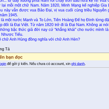
ốn... từ đây xuống phía Nam rồi chạy trốn đâu nữa kệ nị! Vua
ữ lại mỗi một chữ Nam. Năm 1820, Minh Mạng kế nghiệp Gia 
ệu này vẫn được vua Bảo Ðại, vị vua cuối cùng triều Nguyễn g
, năm 1945.
 là một nước Mạnh và To Lớn, Tiên Hoàng Ðế họ Ðinh từng đặt q
ếp đổi là Ðại Việt. Từ năm 1820 trở đi là Ðại Nam. Không ai nó
 những bậc thức giả đời nay cứ “khẳng khái” cho nước mình l
 Nhược Tiểu.
ẽ chữ Anh Hùng đồng nghĩa với chữ Anh Hèn?
ung Tá
iến bạn đọc
login
để gởi ý kiến. Nếu chưa có account, xin
ghi danh
.