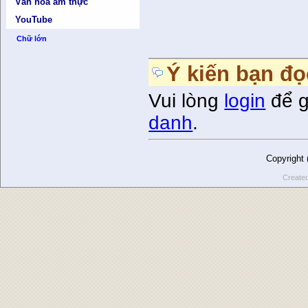
Văn hóa ẩm thực
YouTube
Chữ lớn
Ý kiến bạn đọ
Vui lòng
login
để g
danh
.
Copyright
Create