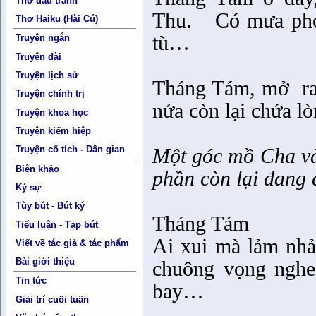
Thơ đấu tranh
Thu.
Có mưa phơ
Thơ Haiku (Hài Cú)
tù…
Truyện ngắn
Truyện dài
Truyện lịch sử
Tháng Tám, mở
r
Truyện chính trị
nửa còn lại chứa lò
Truyện khoa học
Truyện kiếm hiệp
Một góc mồ Cha v
Truyện cổ tích - Dân gian
Biên khảo
phần còn lại đang 
Ký sự
Tùy bút - Bút ký
Tháng Tám
Tiểu luận - Tạp bút
Ai xui mà lảm nh
Viết về tác giả & tác phẩm
Bài giới thiệu
chuông vọng nghe
Tin tức
bay…
Giải trí cuối tuần