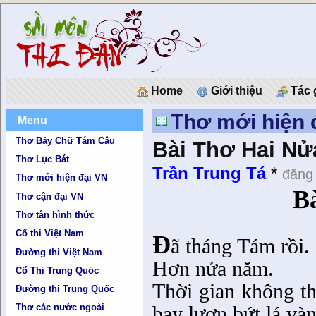
Home
Giới thiệu
Tác 
Thơ mới hiện 
Menu
Thơ Bảy Chữ Tám Câu
Bài Thơ Hai Nử
Thơ Lục Bát
Trần Trung Tá
*
đăng
Thơ mới hiện đại VN
B
Thơ cận đại VN
Thơ tân hình thức
Cổ thi Việt Nam
Đ
ã tháng Tám rồi.
Đường thi Việt Nam
Hơn nửa năm.
Cổ Thi Trung Quốc
Thời gian không t
Đường thi Trung Quốc
bay lượn bứt lá và
Thơ các nước ngoài