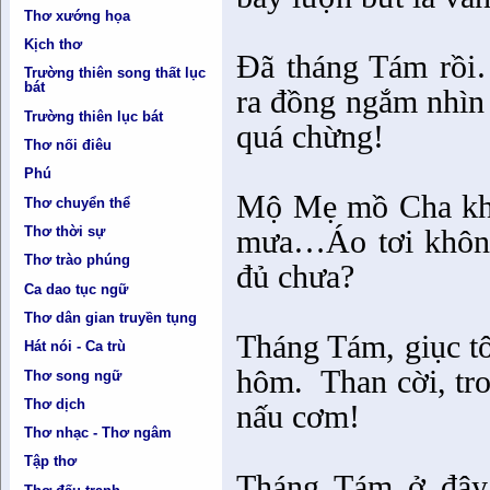
Thơ xướng họa
Kịch thơ
Đã tháng Tám rồi
Trường thiên song thất lục
bát
ra đồng ngắm nhìn 
Trường thiên lục bát
quá chừng!
Thơ nối điêu
Phú
Mộ Mẹ mồ Cha kh
Thơ chuyển thể
Thơ thời sự
mưa…Áo tơi không
Thơ trào phúng
đủ chưa?
Ca dao tục ngữ
Thơ dân gian truyền tụng
Tháng Tám, giục t
Hát nói - Ca trù
hôm.
Than cời, tr
Thơ song ngữ
Thơ dịch
nấu cơm!
Thơ nhạc - Thơ ngâm
Tập thơ
Tháng Tám ở đây, 