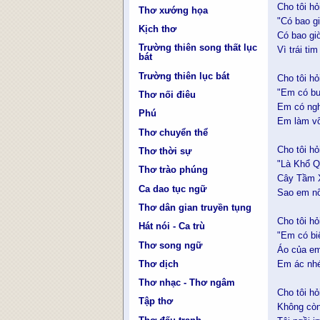
Cho tôi h
Thơ xướng họa
"Có bao g
Kịch thơ
Có bao gi
Trường thiên song thất lục
Vì trái t
bát
Trường thiên lục bát
Cho tôi h
"Em có buồ
Thơ nối điêu
Em có nghĩ
Phú
Em làm vỡ
Thơ chuyển thể
Cho tôi hỏ
Thơ thời sự
"Là Khổ Q
Thơ trào phúng
Cây Tầm X
Ca dao tục ngữ
Sao em nỡ
Thơ dân gian truyền tụng
Cho tôi h
Hát nói - Ca trù
"Em có bi
Thơ song ngữ
Áo của em
Thơ dịch
Em ác nhé
Thơ nhạc - Thơ ngâm
Cho tôi hỏ
Tập thơ
Không còn 