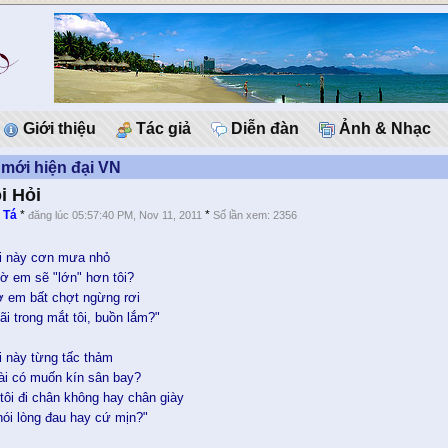
Giới thiệu
Tác giả
Diễn đàn
Ảnh & Nhạc
mới hiện đại VN
i Hỏi
 Tá
*
*
đăng lúc 05:57:40 PM, Nov 11, 2011
Số lần xem: 2356
ỏi này cơn mưa nhỏ
iờ em sẽ "lớn" hơn tôi?
ờ em bất chợt ngừng rơi
i trong mắt tôi, buồn lắm?"
i này từng tấc thảm
dài có muốn kín sân bay?
ôi đi chân không hay chân giày
ói lòng đau hay cứ mịn?"