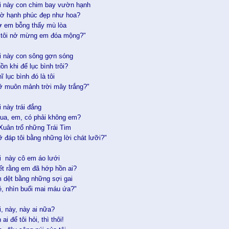
ỏi này con chim bay vườn hạnh
iờ hạnh phúc đẹp như hoa?
ờ em bỗng thấy mù lòa
im tôi nở mừng em đóa mộng?"
ỏi này con sông gợn sóng
n khi để lục bình trôi?
 lục bình đó là tôi
 muôn mảnh trời mây trắng?"
i này trái đắng
ua, em, có phải không em?
uân trổ những Trái Tim
 đáp tôi bằng những lời chát lưỡi?"
ỏi này cô em áo lưới
ết rằng em đã hớp hồn ai?
 dệt bằng những sợi gai
, nhìn buổi mai máu ứa?"
i, này, này ai nữa?
ai để tôi hỏi, thì thôi!