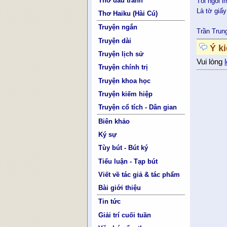
Thơ đấu tranh
Tôi ngồi i
Là tờ giấy
Thơ Haiku (Hài Cú)
Truyện ngắn
Trần Trun
Truyện dài
Ý k
Truyện lịch sử
Vui lòng
Truyện chính trị
Truyện khoa học
Truyện kiếm hiệp
Truyện cổ tích - Dân gian
Biên khảo
Ký sự
Tùy bút - Bút ký
Tiểu luận - Tạp bút
Viết về tác giả & tác phẩm
Bài giới thiệu
Tin tức
Giải trí cuối tuần