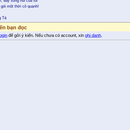
m, đây sông núi của tôi
 gói một thời cô quạnh!
g Tá
iến bạn đọc
login
để gởi ý kiến. Nếu chưa có account, xin
ghi danh
.