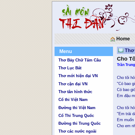
Home
Thơ 
Menu
Cho Tô
Thơ Bảy Chữ Tám Câu
Trần Trung
Thơ Lục Bát
Thơ mới hiện đại VN
Cho tôi h
"Có bao g
Thơ cận đại VN
Có bao gi
Thơ tân hình thức
Em đậu mã
Cổ thi Việt Nam
Đường thi Việt Nam
Cho tôi hỏ
"Em trải 
Cổ Thi Trung Quốc
Em muốn t
Đường thi Trung Quốc
Cho em nh
Thơ các nước ngoài