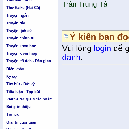
Thơ đấu tranh
Trần Trung Tá
Thơ Haiku (Hài Cú)
Truyện ngắn
Truyện dài
Truyện lịch sử
Ý kiến bạn đọ
Truyện chính trị
Truyện khoa học
Vui lòng
login
để g
Truyện kiếm hiệp
danh
.
Truyện cổ tích - Dân gian
Biên khảo
Ký sự
Tùy bút - Bút ký
Tiểu luận - Tạp bút
Viết về tác giả & tác phẩm
Bài giới thiệu
Tin tức
Giải trí cuối tuần