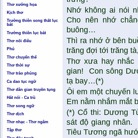
Thơ xướng họa
Nhớ không ai nói 
Kịch thơ
Cho nên nhớ chẳng
Trường thiên song thất lục
bát
buông…
Trường thiên lục bát
Thì ra nhớ ở bên b
Thơ nối điêu
trăng đợi tới trăng t
Phú
Thơ chuyển thể
Thơ xưa hay nhắc 
Thơ thời sự
gian! Con sông Dươ
Thơ trào phúng
tạ bay…(*)
Ca dao tục ngữ
Thơ dân gian truyền tụng
Ôi em một chuyến l
Hát nói - Ca trù
Em nằm nhắm mắt buổ
Thơ song ngữ
(*) Cổ thi: Dương 
Thơ dịch
sát độ giang nhân.
Thơ nhạc - Thơ ngâm
Tập thơ
Tiêu Tương ngã hướ