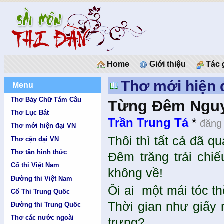
Home
Giới thiệu
Tác 
Thơ mới hiện 
Menu
Thơ Bảy Chữ Tám Câu
Từng Đêm Nguy
Thơ Lục Bát
Trần Trung Tá
*
đăng 
Thơ mới hiện đại VN
Thôi thì tất cả đã q
Thơ cận đại VN
Thơ tân hình thức
Đêm trăng trải chi
Cổ thi Việt Nam
không về!
Đường thi Việt Nam
Ôi ai một mái tóc t
Cổ Thi Trung Quốc
Thời gian như giấy
Đường thi Trung Quốc
Thơ các nước ngoài
trưng?