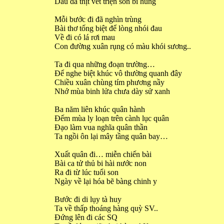
Dấu da thịt vết triện son bi hùng
Mỗi bước đi đã nghìn trùng
Bài thơ tống biệt để lòng nhói đau
Về đi có lá rơi mau
Con đường xuân rụng có màu khói sương..
Ta đi qua những đoạn trường…
Để nghe biệt khúc vô thường quanh đây
Chiều xuân chùng tím phương nầy
Nhớ mùa binh lửa chưa dày sử xanh
Ba năm liên khúc quân hành
Đếm mùa ly loạn trên cành lục quân
Đạo làm vua nghĩa quân thần
Ta ngồi ôn lại mây tầng quân bay…
Xuất quân đi… miễn chiến bài
Bài ca tử thủ bi hài nước non
Ra đi từ lúc tuổi son
Ngày về lại hóa bẽ bàng chinh y
Bước đi di lụy tà huy
Ta về thấp thoáng hàng quỳ SV..
Đứng lên đi các SQ