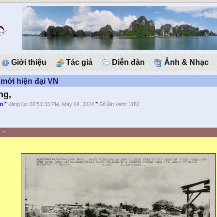
Giới thiệu
Tác giả
Diễn đàn
Ảnh & Nhạc
mới hiện đại VN
ng,
n
*
*
đăng lúc 02:51:33 PM, May 04, 2024
Số lần xem: 1182
*