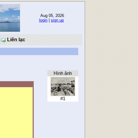
Aug 05, 2026
login
|
sign up
Liên lạc
Hình ảnh
#1