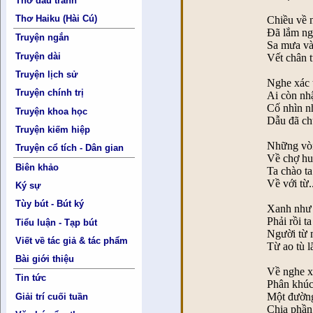
Thơ đấu tranh
Thơ Haiku (Hài Cú)
Chiều về 
Đã lắm ng
Truyện ngắn
Sa mưa v
Truyện dài
Vết chân t
Truyện lịch sử
Nghe xác t
Truyện chính trị
Ai còn nh
Cố nhìn n
Truyện khoa học
Dẫu đã ch
Truyện kiếm hiệp
Những vòn
Truyện cổ tích - Dân gian
Về chợ hu
Biên khảo
Ta chào t
Về với từ.
Ký sự
Tùy bút - Bút ký
Xanh như 
Phải rồi t
Tiểu luận - Tạp bút
Người từ
Viết về tác giả & tác phẩm
Từ ao tù 
Bài giới thiệu
Về nghe x
Tin tức
Phân khúc 
Một đường
Giải trí cuối tuần
Chia phần