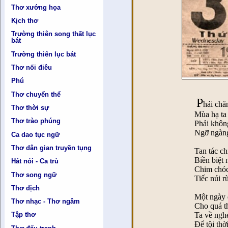
Thơ xướng họa
Kịch thơ
Trường thiên song thất lục
bát
Trường thiên lục bát
Thơ nối điêu
Phú
Thơ chuyển thể
P
hải chă
Thơ thời sự
Mùa hạ ta
Thơ trào phúng
Phải khôn
Ngỡ ngàng
Ca dao tục ngữ
Thơ dân gian truyền tụng
Tan tác ch
Biền biệt 
Hát nói - Ca trù
Chim chó
Thơ song ngữ
Tiếc núi 
Thơ dịch
Một ngày đ
Thơ nhạc - Thơ ngâm
Cho quá th
Ta về ngh
Tập thơ
Để tội thời 