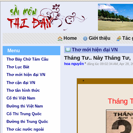
Home
Giới thiệu
Tác 
Thơ mới hiện đại VN
Menu
Tháng Tư.. Này Tháng Tư,
Thơ Bảy Chữ Tám Câu
hoa nguyên
*
đăng lúc 09:02:34 AM, Apr 28, 
Thơ Lục Bát
Thơ mới hiện đại VN
*
Thơ cận đại VN
Thơ tân hình thức
Cổ thi Việt Nam
Tháng Tư
Đường thi Việt Nam
Cổ Thi Trung Quốc
Đường thi Trung Quốc
Thơ các nước ngoài