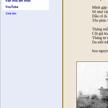
Văn hóa ẩm thực
YouTube
Mình gặp 
Sẽ như vài
Chữ lớn
Dẫu có là 
Tên phúc 
Tháng mấy
Cội già ki
Tháng tư 
Da mồi tr
hoa nguye