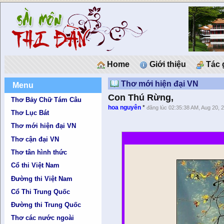
Home
Giới thiệu
Tác 
Thơ mới hiện đại VN
Menu
Con Thú Rừng,
Thơ Bảy Chữ Tám Câu
hoa nguyên
*
đăng lúc 02:35:38 AM, Aug 20, 
Thơ Lục Bát
Thơ mới hiện đại VN
Thơ cận đại VN
Thơ tân hình thức
Cổ thi Việt Nam
Đường thi Việt Nam
Cổ Thi Trung Quốc
Đường thi Trung Quốc
Thơ các nước ngoài