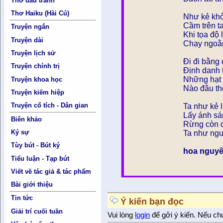
Thơ đấu tranh
Thơ Haiku (Hài Cú)
Như kẻ kh
Cầm trên t
Truyện ngắn
Khi tọa độ 
Truyện dài
Chạy ngoằn
Truyện lịch sử
Đi đi bằng
Truyện chính trị
Định danh t
Những hạt
Truyện khoa học
Nào đâu th
Truyện kiếm hiệp
Truyện cổ tích - Dân gian
Ta như kẻ 
Lấy ánh sá
Biên khảo
Rừng còn 
Ký sự
Ta như ngư
Tùy bút - Bút ký
hoa nguyê
Tiểu luận - Tạp bút
Viết về tác giả & tác phẩm
Bài giới thiệu
Tin tức
Ý kiến bạn đọc
Giải trí cuối tuần
Vui lòng
login
để gởi ý kiến. Nếu ch