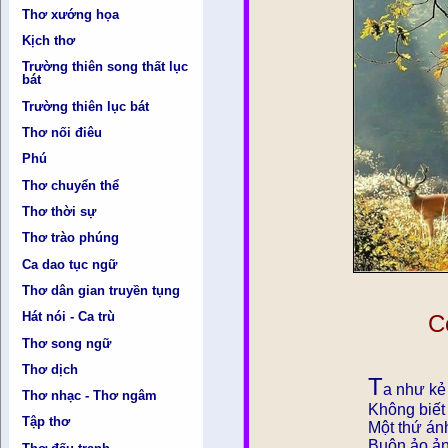
Thơ xướng họa
Kịch thơ
Trường thiên song thất lục
bát
Trường thiên lục bát
Thơ nối điêu
Phú
Thơ chuyển thể
Thơ thời sự
Thơ trào phúng
Ca dao tục ngữ
Thơ dân gian truyền tụng
Hát nói - Ca trù
C
Thơ song ngữ
Thơ dịch
T
a như kẻ 
Thơ nhạc - Thơ ngâm
Không biết
Tập thơ
Một thứ án
Buôn ảo ản