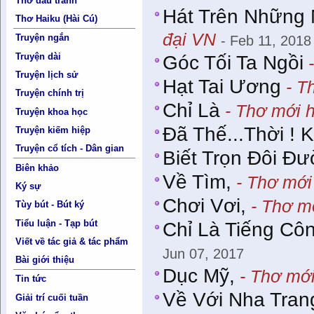
Thơ đấu tranh
Hát Trên Những
Thơ Haiku (Hài Cú)
đại VN
Truyện ngắn
- Feb 11, 2018
Truyện dài
Góc Tối Ta Ngồi
-
Truyện lịch sử
Hạt Tai Ương
- T
Truyện chính trị
Chỉ Là
- Thơ mới h
Truyện khoa học
Đã Thế...Thời ! 
Truyện kiếm hiệp
Truyện cổ tích - Dân gian
Biết Trọn Đôi Đư
Biên khảo
Về Tìm,
- Thơ mới
Ký sự
Chơi Vơi,
- Thơ mớ
Tùy bút - Bút ký
Tiểu luận - Tạp bút
Chỉ Là Tiếng Cô
Viết về tác giả & tác phẩm
Jun 07, 2017
Bài giới thiệu
Dục Mỹ,
- Thơ mới
Tin tức
Về Với Nha Tran
Giải trí cuối tuần