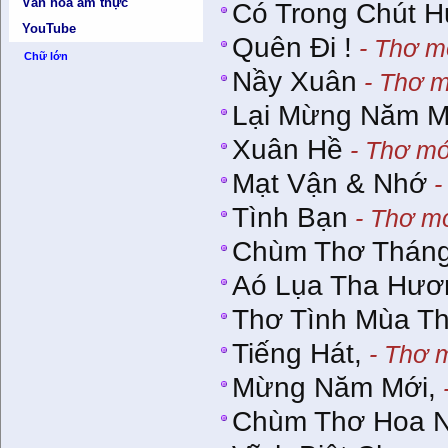
Văn hóa ẩm thực
Có Trong Chút H
YouTube
Quên Đi !
- Thơ m
Chữ lớn
Nầy Xuân
- Thơ m
Lại Mừng Năm M
Xuân Hề
- Thơ mớ
Mạt Vận & Nhớ
-
Tình Bạn
- Thơ mớ
Chùm Thơ Tháng
Aó Lụa Tha Hươ
Thơ Tình Mùa T
Tiếng Hát,
- Thơ m
Mừng Năm Mới,
Chùm Thơ Hoa 