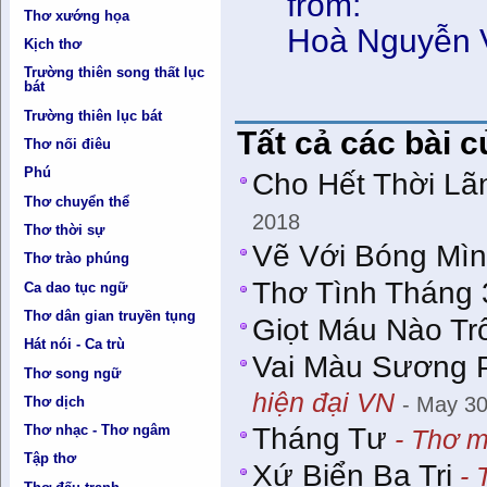
from:
Thơ xướng họa
Hoà Nguyễn 
Kịch thơ
Trường thiên song thất lục
bát
Trường thiên lục bát
Tất cả các bài c
Thơ nối điêu
Phú
Cho Hết Thời Lã
Thơ chuyển thể
2018
Thơ thời sự
Vẽ Với Bóng Mì
Thơ trào phúng
Thơ Tình Tháng 
Ca dao tục ngữ
Thơ dân gian truyền tụng
Giọt Máu Nào Trô
Hát nói - Ca trù
Vai Màu Sương Ph
Thơ song ngữ
hiện đại VN
- May 30
Thơ dịch
Thơ nhạc - Thơ ngâm
Tháng Tư
- Thơ m
Tập thơ
Xứ Biển Ba Tri
- 