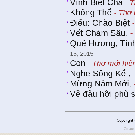
Vĩnh Biệt Cha
- T
Không Thể
- Thơ 
Điếu: Chào Biệt
-
Vết Chàm Sâu,
-
Quê Hương, Tình
15, 2015
Con
- Thơ mới hiệ
Nghe Sông Kể ,
-
Mừng Năm Mới,
Về đâu hỡi phù s
Copyright
Create