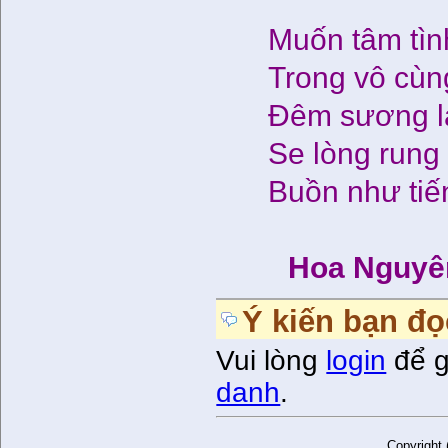
Muốn tâm tìn
Trong vô cùn
Đêm sương l
Se lòng rung 
Buồn như tiế
Hoa Nguyê
Ý kiến bạn đọ
Vui lòng
login
để g
danh
.
Copyright