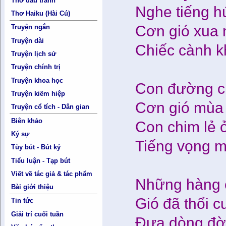
Thơ đấu tranh
Nghe tiếng h
Thơ Haiku (Hài Cú)
Cơn gió xua 
Truyện ngắn
Truyện dài
Chiếc cành kh
Truyện lịch sử
Truyện chính trị
Truyện khoa học
Con đường ch
Truyện kiếm hiệp
Cơn gió mùa t
Truyện cổ tích - Dân gian
Biên khảo
Con chim lẻ 
Ký sự
Tiếng vọng 
Tùy bút - Bút ký
Tiểu luận - Tạp bút
Viết về tác giả & tác phẩm
Những hàng c
Bài giới thiệu
Gió đã thổi 
Tin tức
Giải trí cuối tuần
Đưa dòng đời