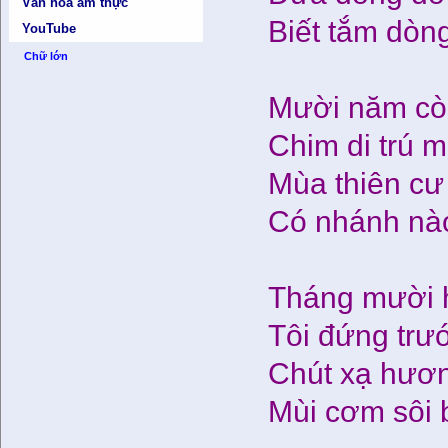
Văn hóa ẩm thực
Biết tắm dòng
YouTube
Chữ lớn
Mười năm còn
Chim di trú m
Mùa thiên cư
Có nhánh nà
Tháng mười h
Tôi đứng trướ
Chút xạ hươ
Mùi cơm sôi 