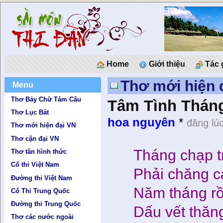
Home
Giới thiệu
Tác 
Thơ mới hiện 
Menu
Thơ Bảy Chữ Tám Câu
Tâm Tình Thán
Thơ Lục Bát
hoa nguyên
*
đăng lú
Thơ mới hiện đại VN
Thơ cận đại VN
Tháng chạp t
Thơ tân hình thức
Cổ thi Việt Nam
Phải chăng c
Đường thi Việt Nam
Năm tháng rồ
Cổ Thi Trung Quốc
Đường thi Trung Quốc
Dấu vết thăn
Thơ các nước ngoài