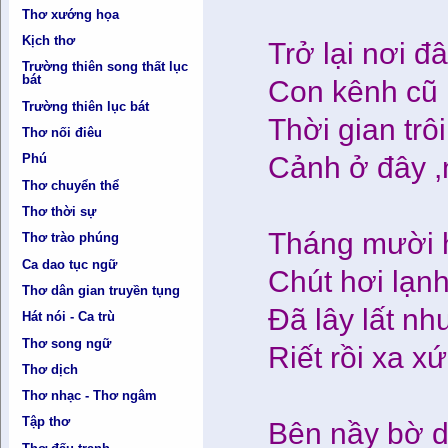
Thơ xướng họa
Kịch thơ
Trở lại nơi đ
Trường thiên song thất lục
bát
Con kênh cũ 
Trường thiên lục bát
Thời gian trô
Thơ nối điêu
Cảnh ở đây ,
Phú
Thơ chuyển thể
Thơ thời sự
Tháng mười h
Thơ trào phúng
Ca dao tục ngữ
Chút hơi lạn
Thơ dân gian truyền tụng
Đã lây lất n
Hát nói - Ca trù
Thơ song ngữ
Riết rồi xa x
Thơ dịch
Thơ nhạc - Thơ ngâm
Tập thơ
Bên nầy bờ d