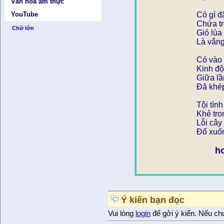
Văn hóa ẩm thực
YouTube
Có gì đ
Chứa tr
Chữ lớn
Gió lùa
Là vắng
Có vào
Kinh độ
Giữa l
Đã khé
Tội tìn
Khẻ tr
Lỗi cây
Đổ xuố
h
Ý kiến bạn đọc
Vui lòng
login
để gởi ý kiến. Nếu ch