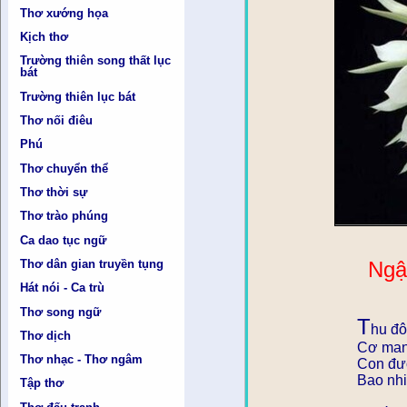
Thơ xướng họa
Kịch thơ
Trường thiên song thất lục
bát
Trường thiên lục bát
Thơ nối điêu
Phú
Thơ chuyển thể
Thơ thời sự
Thơ trào phúng
Ca dao tục ngữ
Ngậ
Thơ dân gian truyền tụng
Hát nói - Ca trù
Thơ song ngữ
T
hu đô
Thơ dịch
Cơ man 
Thơ nhạc - Thơ ngâm
Con đư
Bao nhi
Tập thơ