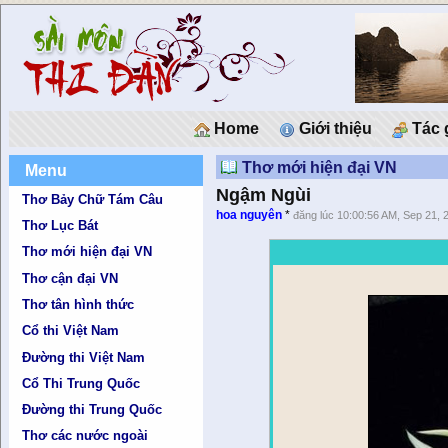
Home
Giới thiệu
Tác 
Thơ mới hiện đại VN
Menu
Ngậm Ngùi
Thơ Bảy Chữ Tám Câu
hoa nguyên
*
đăng lúc 10:00:56 AM, Sep 21, 
Thơ Lục Bát
Thơ mới hiện đại VN
Thơ cận đại VN
Thơ tân hình thức
Cổ thi Việt Nam
Đường thi Việt Nam
Cổ Thi Trung Quốc
Đường thi Trung Quốc
Thơ các nước ngoài