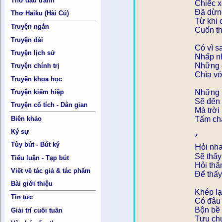
Thơ đấu tranh
Chiếc x
Đã dừng
Thơ Haiku (Hài Cú)
Từ khi 
Truyện ngắn
Cuốn th
Truyện dài
Có vì s
Truyện lịch sử
Nhấp nh
Những đ
Truyện chính trị
Chìa vớ
Truyện khoa học
Truyện kiếm hiệp
Những 
Sẽ đến
Truyện cổ tích - Dân gian
Mà trời
Biên khảo
Tấm châ
Ký sự
*
Tùy bút - Bút ký
H
ỏi nh
Sẽ thấy
Tiểu luận - Tạp bút
Hỏi thă
Viết về tác giả & tác phẩm
Để thấy
Bài giới thiệu
Khép lạ
Tin tức
Có đâu 
Bộn bề 
Giải trí cuối tuần
Tựu chu