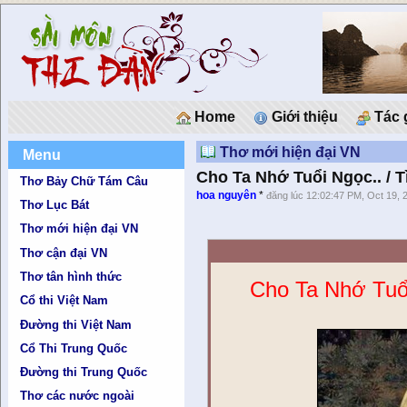
Home
Giới thiệu
Tác 
Thơ mới hiện đại VN
Menu
Cho Ta Nhớ Tuổi Ngọc.. / T
Thơ Bảy Chữ Tám Câu
hoa nguyên
*
đăng lúc 12:02:47 PM, Oct 19, 
Thơ Lục Bát
Thơ mới hiện đại VN
Thơ cận đại VN
Thơ tân hình thức
Cho Ta Nhớ Tuổ
Cổ thi Việt Nam
Đường thi Việt Nam
Cổ Thi Trung Quốc
Đường thi Trung Quốc
Thơ các nước ngoài