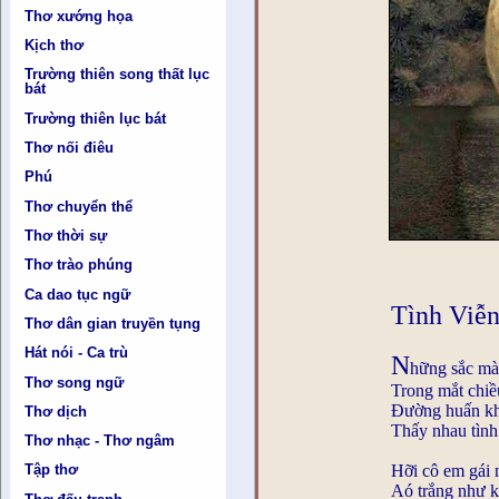
Thơ xướng họa
Kịch thơ
Trường thiên song thất lục
bát
Trường thiên lục bát
Thơ nối điêu
Phú
Thơ chuyển thể
Thơ thời sự
Thơ trào phúng
Ca dao tục ngữ
Tình Viễ
Thơ dân gian truyền tụng
Hát nói - Ca trù
N
hững sắc mà
Thơ song ngữ
Trong mắt chiề
Đường huấn kh
Thơ dịch
Thấy nhau tìn
Thơ nhạc - Thơ ngâm
Hỡi cô em gái 
Tập thơ
Aó trắng như k