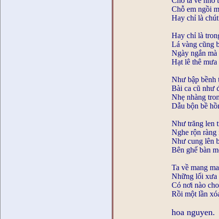
Cho ta về nhớ 
Chỗ em ngồi m
Hay chỉ là ch
Hay chỉ là tron
Lá vàng cũng b
Ngày ngắn mà 
Hạt lê thê mưa
Như bập bềnh 
Bài ca cũ như 
Nhẹ nhàng tro
Dẫu bộn bề hồn
Như trăng len 
Nghe rộn ràng 
Như cung lên bà
Bên ghế bàn m
Ta về mang ma
Những lối xưa 
Có nơi nào cho
Rồi một lần xó
hoa nguyen.