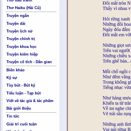
Thơ đấu tranh
Đôi mắt tròn N
Thơ Haiku (Hài Cú)
Thấy vì nhau 
Truyện ngắn
Hỏi rừng xanh 
Truyện dài
Những đồi hoa
Ngày đóa đẵm 
Truyện lịch sử
Đôi mắt em vời
Truyện chính trị
Những giọt sươ
Truyện khoa học
Trên vai người
Truyện kiếm hiệp
Những chiều x
Trên ghế bàn.
Truyện cổ tích - Dân gian
Biên khảo
Mỗi chỗ ngồi c
Như đêm vắng 
Ký sự
Trong không g
Tùy bút - Bút ký
Tiếng nhạc vừa
Tiểu luận - Tạp bút
Như hàng mưa 
Viết về tác giả & tác phẩm
Khiến ta từ tr
Về im nghe chi
Bài giới thiệu
Vẽ trái sầu rụ
Tin tức
Những anh lín
Giải trí cuối tuần
Vui núi rừng 