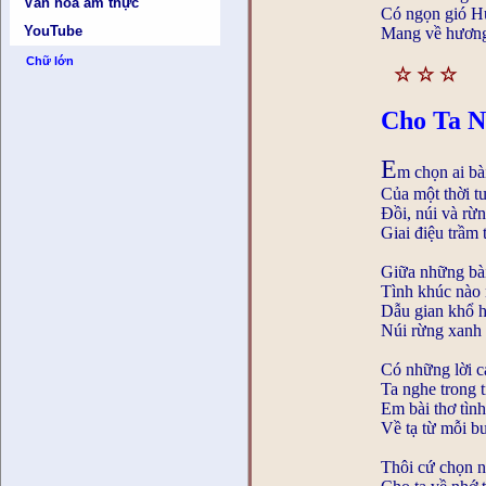
Văn hóa ẩm thực
Có ngọn gió H
YouTube
Mang về hương
Chữ lớn
☆ ☆ ☆
Cho Ta N
E
m chọn ai bài
Của một thời tu
Đồi, núi và rừ
Giai điệu trầm
Giữa những bài 
Tình khúc nào 
Dẫu gian khổ 
Núi rừng xanh 
Có những lời c
Ta nghe trong
Em bài thơ tì
Về tạ từ mỗi 
Thôi cứ chọn n