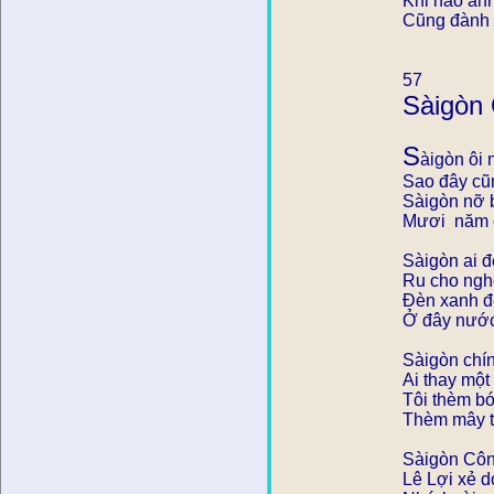
Khi nào anh
Cũng đành 
57
Sàigòn
S
àigòn ôi 
Sao đây cũ
Sàigòn nỡ b
Mươi năm c
Sàigòn ai đ
Ru cho ngh
Ðèn xanh đ
Ở đây nướ
Sàigòn chí
Ai thay một
Tôi thèm b
Thèm mây t
Sàigòn Côn
Lê Lợi xẻ 