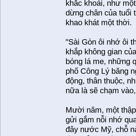
khắc khoải, như một
dừng chân của tuổi t
khao khát một thời.
"Sài Gòn ôi nhớ ôi 
khắp không gian củ
bóng lá me, những q
phố Công Lý băng ng
động, thân thuộc, n
nữa là sẽ chạm vào, 
Mười năm, một thập k
gửi gắm nỗi nhớ qua
đây nước Mỹ, chỗ n