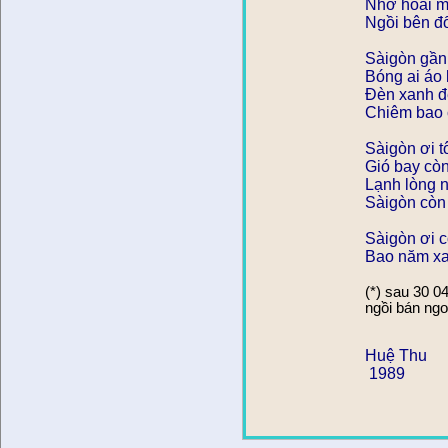
Nhớ hoài m
Ngồi bên đố
Sàigòn gần
Bóng ai áo l
Ðèn xanh đ
Chiêm bao 
Sàigòn ơi tô
Gió bay cò
Lạnh lòng 
Sàigòn còn 
Sàigòn ơi c
Bao năm xa
(*) sau 30 0
ngồi bán ngo
Huệ Thu
1989