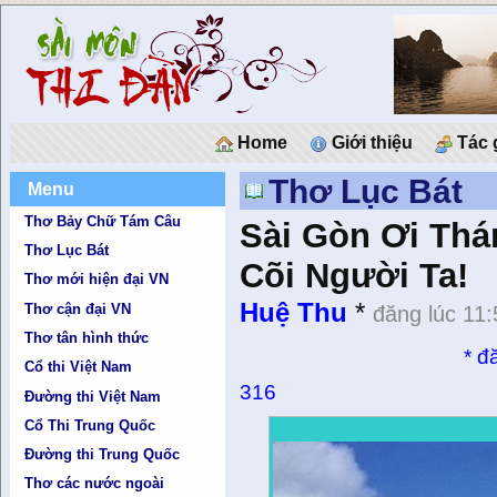
Home
Giới thiệu
Tác 
Thơ Lục Bát
Menu
Thơ Bảy Chữ Tám Câu
Sài Gòn Ơi Thá
Thơ Lục Bát
Cõi Người Ta!
Thơ mới hiện đại VN
Huệ Thu
*
Thơ cận đại VN
đăng lúc 11
Thơ tân hình thức
*
đ
Cổ thi Việt Nam
316
Đường thi Việt Nam
Cổ Thi Trung Quốc
Đường thi Trung Quốc
Thơ các nước ngoài