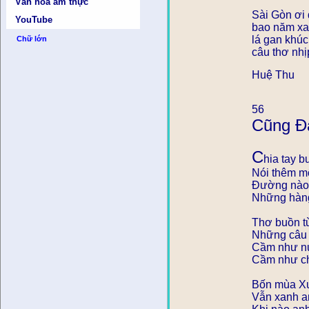
Văn hóa ẩm thực
Sài Gòn ơi 
YouTube
bao năm xa
lá gan khú
Chữ lớn
câu thơ nhị
Huệ Thu
56
Cũng Ð
C
hia tay b
Nói thêm mộ
Ð
ường nào
Những hàng
Thơ buồn t
Những câu T
Cầm như nư
Cầm như ch
Bốn mùa X
Vẫn xanh a