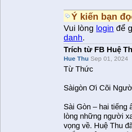
Ý kiến bạn đọ
Vui lòng
login
để g
danh
.
Trích từ FB Huệ T
Hue Thu
Sep 01, 2024
Từ Thức
Sàigòn Ơi Cõi Ngườ
Sài Gòn – hai tiếng 
lòng những người xa
vọng về. Huệ Thu đ