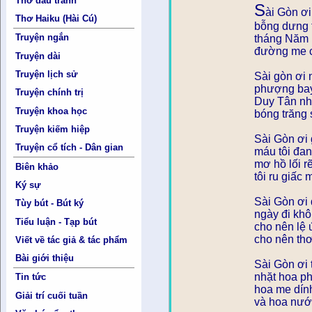
Thơ đấu tranh
S
ài Gòn ơ
Thơ Haiku (Hài Cú)
bỗng dưng t
Truyện ngắn
tháng Năm 
đường me c
Truyện dài
Truyện lịch sử
Sài gòn ơi n
phượng bay
Truyện chính trị
Duy Tân nh
Truyện khoa học
bóng trăng 
Truyện kiếm hiệp
Sài Gòn ơi g
Truyện cổ tích - Dân gian
máu tôi đan
mơ hồ lối 
Biên khảo
tôi ru giấc
Ký sự
Sài Gòn ơi 
Tùy bút - Bút ký
ngày đi khô
Tiểu luận - Tạp bút
cho nên lệ 
cho nên thơ
Viết về tác giả & tác phẩm
Bài giới thiệu
Sài Gòn ơi
nhặt hoa ph
Tin tức
hoa me dính
Giải trí cuối tuần
và hoa nướ