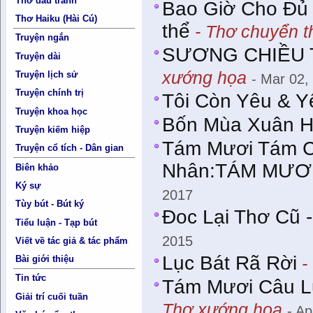
Thơ đấu tranh
Bao Giờ Cho Ðủ 
Thơ Haiku (Hài Cú)
thể
- Thơ chuyển t
Truyện ngắn
SƯƠNG CHIỀU T
Truyện dài
xướng họa
Truyện lịch sử
- Mar 02,
Truyện chính trị
Tôi Còn Yêu & Y
Truyện khoa học
Bốn Mùa Xuân H
Truyện kiếm hiệp
Tám Mươi Tám C
Truyện cổ tích - Dân gian
Nhân:TÁM MƯƠ
Biên khảo
Ký sự
2017
Tùy bút - Bút ký
Đoc Lại Thơ Cũ 
Tiểu luận - Tạp bút
2015
Viết về tác giả & tác phẩm
Lục Bát Rã Rời
Bài giới thiệu
-
Tin tức
Tám Mươi Câu L
Giải trí cuối tuần
Thơ xướng họa
- Ap