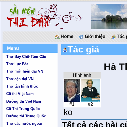
Home
Giới thiệu
Tác 
Tác giả
Menu
Thơ Bảy Chữ Tám Câu
Hà T
Thơ Lục Bát
Thơ mới hiện đại VN
Hình ảnh
Thơ cận đại VN
Thơ tân hình thức
Cổ thi Việt Nam
Đường thi Việt Nam
#1
#2
Cổ Thi Trung Quốc
ko
Đường thi Trung Quốc
Tất cả các bài 
Thơ các nước ngoài