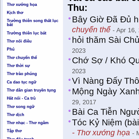
Thơ xướng họa
Thu:
Kịch thơ
Bây Giờ Ðã Ðủ h
Trường thiên song thất lục
bát
chuyển thể
- Apr 16,
Trường thiên lục bát
hỏi thăm Sài Ch
Thơ nối điêu
Phú
2023
Thơ chuyển thể
Chớ Sợ / Khó Qu
Thơ thời sự
2023
Thơ trào phúng
Vì Nàng Ðấy Thô
Ca dao tục ngữ
Mộng Ngày Xanh 
Thơ dân gian truyền tụng
Hát nói - Ca trù
29, 2017
Thơ song ngữ
Bài Ca Tiễn Ngư
Thơ dịch
Tóc Kỷ Niệm (bà
Thơ nhạc - Thơ ngâm
- Thơ xướng họa
Tập thơ
- 