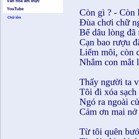
Văn hóa ẩm thực
YouTube
C
òn gì ? - Còn 
Chữ lớn
Ðùa chơi chữ n
Bể dâu lòng đã 
Cạn bao rượu đ
Liếm môi, còn 
Nhắm con mắt lạ
Thấy người ta v
Tôi đi xóa sạch
Ngó ra ngoài c
Cảm ơn mai nở n
Từ tôi quên bướ