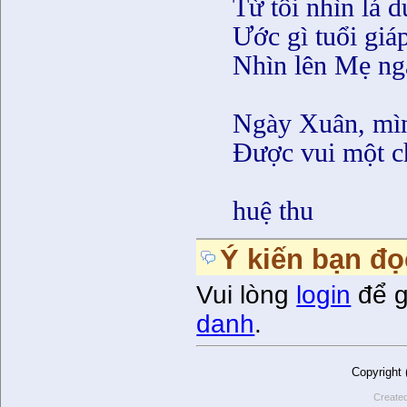
Từ tôi nhìn lá d
Ước gì tuổi giáp
Nhìn lên Mẹ ng
Ngày Xuân, mì
Ðược vui một ch
huệ thu
Ý kiến bạn đọ
Vui lòng
login
để g
danh
.
Copyright
Create