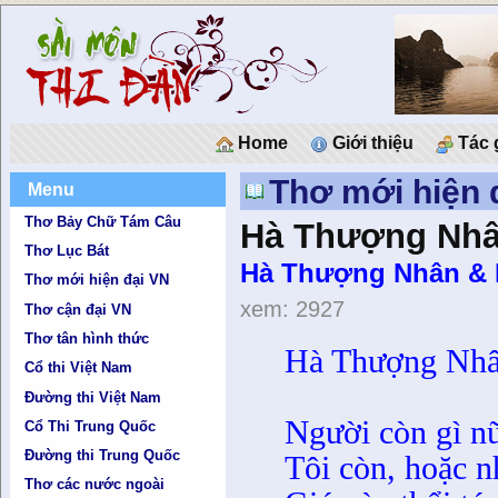
Home
Giới thiệu
Tác 
Thơ mới hiện 
Menu
Thơ Bảy Chữ Tám Câu
Hà Thượng Nhân
Thơ Lục Bát
Hà Thượng Nhân & 
Thơ mới hiện đại VN
xem: 2927
Thơ cận đại VN
Thơ tân hình thức
Hà Thượng Nhâ
Cổ thi Việt Nam
Đường thi Việt Nam
N
gười còn gì nữ
Cổ Thi Trung Quốc
Đường thi Trung Quốc
Tôi còn, hoặc 
Thơ các nước ngoài