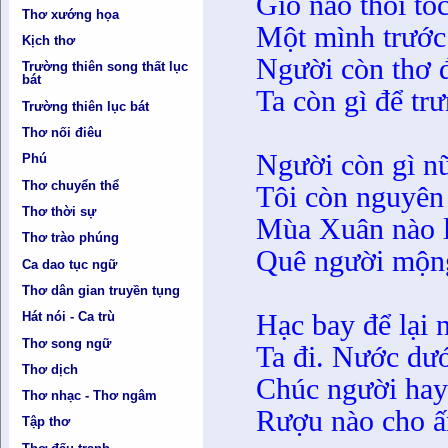
Gió nào thổi tóc
Thơ xướng họa
Một mình trước
Kịch thơ
Người còn thơ 
Trường thiên song thất lục
bát
Ta còn gì để tr
Trường thiên lục bát
Thơ nối điêu
Người còn gì nữ
Phú
Thơ chuyển thể
Tôi còn nguyên
Thơ thời sự
Mùa Xuân nào l
Thơ trào phúng
Quê người mộng
Ca dao tục ngữ
Thơ dân gian truyền tụng
Hạc bay để lại 
Hát nói - Ca trù
Thơ song ngữ
Ta đi. Nước dướ
Thơ dịch
Chúc người hay 
Thơ nhạc - Thơ ngâm
Rượu nào cho ấ
Tập thơ