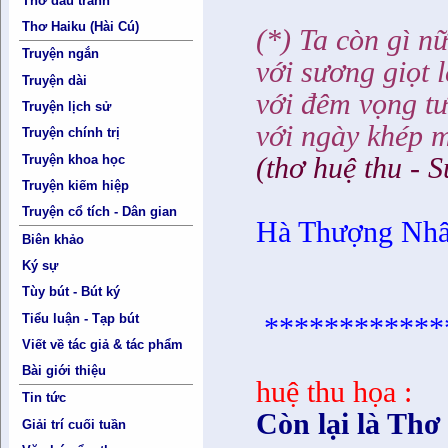
Thơ đấu tranh
Thơ Haiku (Hài Cú)
(*) Ta còn gì n
Truyện ngắn
với sương giọt 
Truyện dài
với đêm vọng t
Truyện lịch sử
với ngày khép 
Truyện chính trị
(thơ huệ thu -
Truyện khoa học
Truyện kiếm hiệp
Truyện cổ tích - Dân gian
Hà Thượng Nh
Biên khảo
Ký sự
Tùy bút - Bút ký
Tiểu luận - Tạp bút
************
Viết về tác giả & tác phẩm
Bài giới thiệu
huệ thu họa :
Tin tức
Còn lại là Thơ
Giải trí cuối tuần