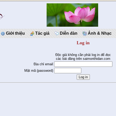
Giới thiệu
Tác giả
Diễn đàn
Ảnh & Nhạc
Log in
Độc giả không cần phải log in để đọc
các bài đăng trên saimonthidan.com
Địa chỉ email
Mật mã (password)