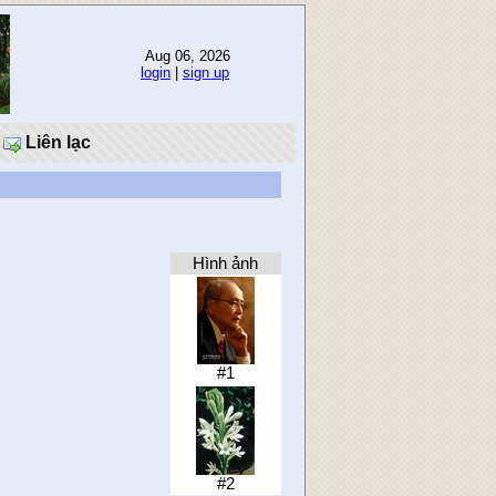
Aug 06, 2026
login
|
sign up
Liên lạc
Hình ảnh
#1
#2