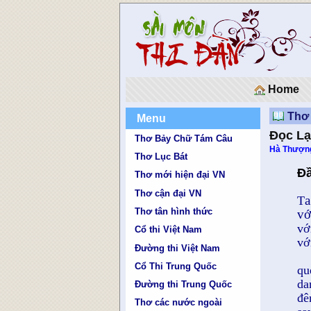
Home
Thơ 
Menu
Đọc Lạ
Thơ Bảy Chữ Tám Câu
Hà Thượn
Thơ Lục Bát
Ðầ
Thơ mới hiện đại VN
Thơ cận đại VN
a
T
Thơ tân hình thức
vớ
vớ
Cổ thi Việt Nam
vớ
Đường thi Việt Nam
Cổ Thi Trung Quốc
qu
da
Đường thi Trung Quốc
đê
Thơ các nước ngoài