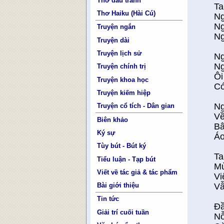
Thơ đấu tranh
Ta
Thơ Haiku (Hài Cú)
Ng
Ng
Truyện ngắn
Ng
Truyện dài
Truyện lịch sử
Ng
Ng
Truyện chính trị
Ôi
Truyện khoa học
Có
Truyện kiếm hiệp
Ng
Truyện cổ tích - Dân gian
Về
Biên khảo
Bâ
Ký sự
Áo
Tùy bút - Bút ký
Ta
Tiểu luận - Tạp bút
Mù
Viết về tác giả & tác phẩm
Vi
Vẫ
Bài giới thiệu
Tin tức
Ðầ
Giải trí cuối tuần
Nỗ