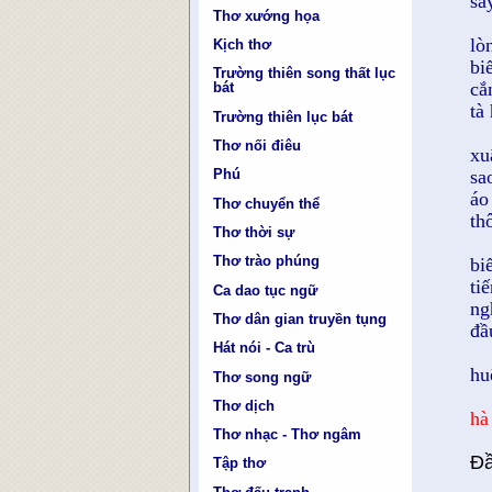
sa
Thơ xướng họa
lò
Kịch thơ
bi
Trường thiên song thất lục
cắ
bát
tà
Trường thiên lục bát
Thơ nối điêu
xu
sa
Phú
áo
Thơ chuyển thể
th
Thơ thời sự
Thơ trào phúng
bi
ti
Ca dao tục ngữ
ng
Thơ dân gian truyền tụng
đầ
Hát nói - Ca trù
hu
Thơ song ngữ
Thơ dịch
hà
Thơ nhạc - Thơ ngâm
Ðầ
Tập thơ