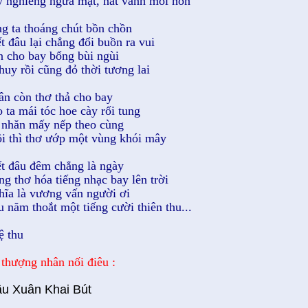
y nghiêng ngửa mặt, nát vành môi hôn
ng ta thoáng chút bồn chồn
ết đâu lại chẳng đổi buồn ra vui
n cho bay bổng bùi ngùi
 huy rồi cũng đỏ thời tương lai
ân còn thơ thả cho bay
o ta mái tóc hoe cày rối tung
 nhăn mấy nếp theo cùng
ôi thì thơ ướp một vùng khói mây
ết đâu đêm chẳng là ngày
ếng thơ hóa tiếng nhạc bay lên trời
hĩa là vương vấn người ơi
u năm thoắt một tiếng cười thiên thu...
ệ thu
 thượng nhân nối điêu :
u Xuân Khai Bút