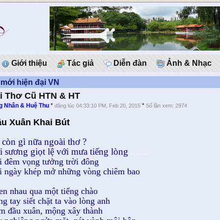
Giới thiệu
Tác giả
Diễn đàn
Ảnh & Nhạc
mới hiện đại VN
i Thơ Cũ HTN & HT
g Nhân & Huệ Thu
*
*
đăng lúc 04:33:10 PM, Feb 20, 2015
Số lần xem: 2974
u Xuân Khai Bút
 còn gì nữa ngoài thơ ?
i sương giọt lệ với mưa tiếng lòng
.......
i đêm vọng tưởng trời đông
i ngày khép mở những vòng chiêm bao
en nhau qua một tiếng chào
ng tay siết chặt ta vào lòng anh
m đầu xuân, mộng xây thành