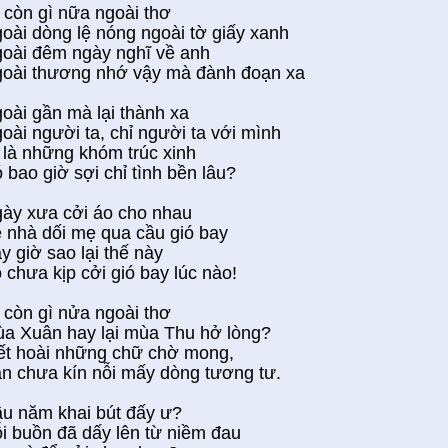
 còn gì nữa ngoài thơ
oài dòng lệ nóng ngoài tờ giấy xanh
oài đêm ngày nghĩ về anh
oài thương nhớ vậy mà đành đoạn xa
oài gần mà lại thành xa
oài người ta, chỉ người ta với mình
 là những khóm trúc xinh
 bao giờ sợi chỉ tình bền lâu?
ày xưa cởi áo cho nhau
 nhà dối mẹ qua cầu gió bay
y giờ sao lại thế này
 chưa kịp cởi gió bay lúc nào!
 còn gì nửa ngoài thơ
a Xuân hay lại mùa Thu hở lòng?
ết hoài những chữ chờ mong,
n chưa kín nỗi mấy dòng tương tư.
u năm khai bút đấy ư?
i buồn đã dấy lên từ niềm đau