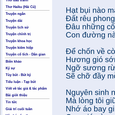
Thơ đấu tranh
Thơ Haiku (Hài Cú)
Hạt bụi nào 
Truyện ngắn
Đất rêu phong 
Truyện dài
Đâu những cố
Truyện lịch sử
Con đường nà
Truyện chính trị
Truyện khoa học
Truyện kiếm hiệp
Để chốn về cò
Truyện cổ tích - Dân gian
Hương gió sớ
Biên khảo
Ngỡ sương rừ
Ký sự
Sẽ chỡ đầy m
Tùy bút - Bút ký
Tiểu luận - Tạp bút
Viết về tác giả & tác phẩm
Nguyên sinh n
Bài giới thiệu
Mà lòng tôi gi
Tin tức
Nhớ áo bay g
Giải trí cuối tuần