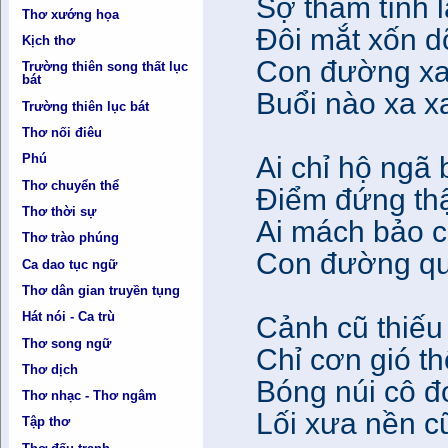
Sợ thâm tình 
Thơ xướng họa
Đôi mắt xốn d
Kịch thơ
Con đường xa
Trường thiên song thất lục
bát
Buổi nào xa x
Trường thiên lục bát
Thơ nối điêu
Ai chỉ hộ ngã b
Phú
Thơ chuyển thể
Điểm đứng thậ
Thơ thời sự
Ai mách bảo c
Thơ trào phúng
Con đường qu
Ca dao tục ngữ
Thơ dân gian truyền tụng
Hát nói - Ca trù
Cảnh cũ thiếu
Thơ song ngữ
Chỉ cơn gió t
Thơ dịch
Bóng núi cô đ
Thơ nhạc - Thơ ngâm
Lối xưa nền c
Tập thơ