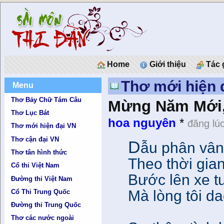
Home
Giới thiệu
Tác 
Thơ mới hiện 
Menu
Thơ Bảy Chữ Tám Câu
Mừng Năm Mới
Thơ Lục Bát
hoa nguyên
*
đăng lú
Thơ mới hiện đại VN
Thơ cận đại VN
D
ẫu phân vân
Thơ tân hình thức
Theo thời gia
Cổ thi Việt Nam
Bước lên xe t
Đường thi Việt Nam
Mà lòng tôi d
Cổ Thi Trung Quốc
Đường thi Trung Quốc
Thơ các nước ngoài