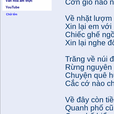
Cơn gió nào n
Văn hóa ẩm thực
YouTube
Chữ lớn
Về nhặt lượm 
Xin lại em với
Chiếc ghế ng
Xin lại nghe đ
Trăng về núi 
Rừng nguyên 
Chuyện quê hư
Cắc cớ nào c
Về đây còn ti
Quanh phố cũ 