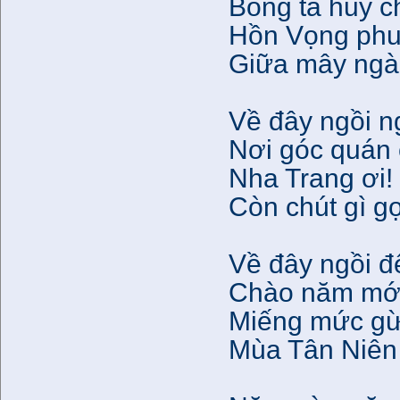
Bóng tà huy c
Hồn Vọng phu
Giữa mây ngà
Về đây ngồi 
Nơi góc quán c
Nha Trang ơi!
Còn chút gì g
Về đây ngồi đ
Chào năm mới 
Miếng mức gừn
Mùa Tân Niên 