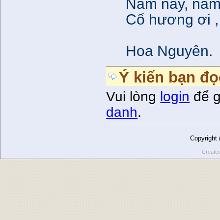
Năm này, năm n
Cố hương ơi ,
Hoa Nguyên.
Ý kiến bạn đọ
Vui lòng
login
để g
danh
.
Copyright
Create