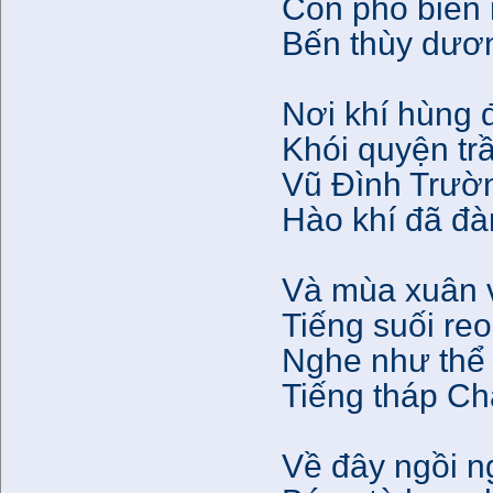
Con phố biển 
Bến thùy dươn
Nơi khí hùng 
Khói quyện tr
Vũ Đình Trườn
Hào khí đã đàn
Và mùa xuân v
Tiếng suối re
Nghe như thể
Tiếng tháp C
Về đây ngồi n