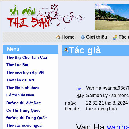
Home
Giới thiệu
Tác 
Tác giả
Menu
Thơ Bảy Chữ Tám Câu
Thơ Lục Bát
Thơ mới hiện đại VN
Thơ cận đại VN
Van Ha
<
vanha93c7
Thơ tân hình thức
từ:
Saimon Ly <saimon
Cổ thi Việt Nam
đến:
ngày:
22:32 21 thg 8, 2024
Đường thi Việt Nam
tiêu đề:
thơ xướng họa
Cổ Thi Trung Quốc
Đường thi Trung Quốc
Van Ha
vanh
Thơ các nước ngoài