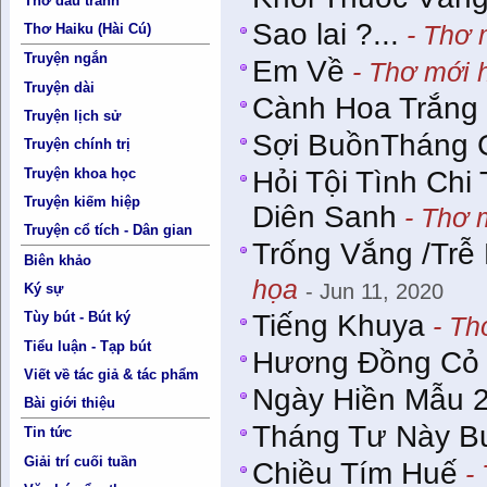
Thơ đấu tranh
Sao lai ?...
- Thơ 
Thơ Haiku (Hài Cú)
Truyện ngắn
Em Về
- Thơ mới 
Truyện dài
Cành Hoa Trắng
Truyện lịch sử
Sợi BuồnTháng 
Truyện chính trị
Truyện khoa học
Hỏi Tội Tình Ch
Truyện kiếm hiệp
Diên Sanh
- Thơ 
Truyện cổ tích - Dân gian
Trống Vắng /Trễ
Biên khảo
họa
- Jun 11, 2020
Ký sự
Tiếng Khuya
Tùy bút - Bút ký
- Th
Tiểu luận - Tạp bút
Hương Đồng Cỏ 
Viết về tác giả & tác phẩm
Ngày Hiền Mẫu 
Bài giới thiệu
Tháng Tư Này B
Tin tức
Giải trí cuối tuần
Chiều Tím Huế
- 