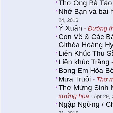
Thơ Ông Bà Táo
Nhớ Bạn và bài 
24, 2016
Ý Xuân
- Đường t
Con Về & Các Bà
Githéa Hoàng Hy
Liên Khúc Thu S
Liên khúc Trăng
-
Bóng Em Hòa Bó
Mưa Truồi
- Thơ m
​Thơ Mừng Sinh 
xướng họa
- Apr 29,
Ngập Ngừng / C