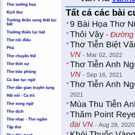
Thơ xướng họa
Tất cả các bài 
Kịch thơ
Trường thiên song thất lục
9 Bài Họa Thơ N
bát
Thôi Vậy
Trường thiên lục bát
- Đường 
Thơ nối điêu
Thơ Tiễn Biệt V
Phú
VN
- Mar 02, 2022
Thơ chuyển thể
Thơ Tiễn Anh Ng
Thơ thời sự
Thơ trào phúng
VN
- Sep 16, 2021
Ca dao tục ngữ
Thơ Tiễn Anh N
Thơ dân gian truyền tụng
2021
Hát nói - Ca trù
Mùa Thu Tiễn An
Thơ song ngữ
Thơ dịch
Thăm Point Rey
Thơ nhạc - Thơ ngâm
đại VN
- Aug 28, 2020
Tập thơ
Khói Thuốc Vàng