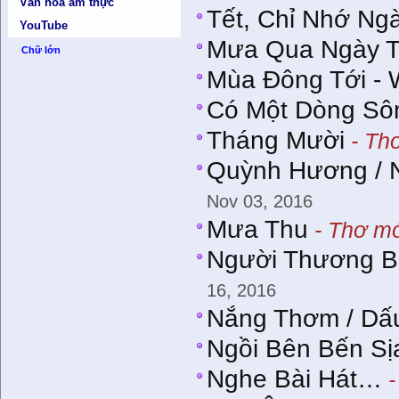
Văn hóa ẩm thực
Tết, Chỉ Nhớ Ng
YouTube
Mưa Qua Ngày 
Chữ lớn
Mùa Đông Tới - 
Có Một Dòng Sô
Tháng Mười
- Thơ
Quỳnh Hương / N
Nov 03, 2016
Mưa Thu
- Thơ mớ
Người Thương B
16, 2016
Nắng Thơm / Dấ
Ngồi Bên Bến Sị
Nghe Bài Hát…
-