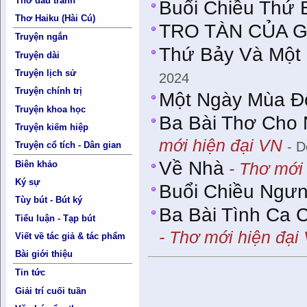
Thơ đấu tranh
Buổi Chiều Thứ 
Thơ Haiku (Hài Cú)
TRO TÀN CỦA 
Truyện ngắn
Thứ Bảy Và Một 
Truyện dài
Truyện lịch sử
2024
Truyện chính trị
Một Ngày Mùa Đ
Truyện khoa học
Ba Bài Thơ Cho 
Truyện kiếm hiệp
mới hiện đại VN
- D
Truyện cổ tích - Dân gian
Về Nhà
Biên khảo
- Thơ mới 
Ký sự
Buổi Chiều Ngư
Tùy bút - Bút ký
Ba Bài Tình Ca 
Tiểu luận - Tạp bút
- Thơ mới hiện đại
Viết về tác giả & tác phẩm
Bài giới thiệu
Tin tức
Giải trí cuối tuần