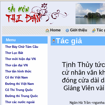
Home
Giới thiệu
Tác 
Tác giả
Menu
Thơ Bảy Chữ Tám Câu
Thơ Lục Bát
Thơ mới hiện đại VN
Tịnh Thủy tứ
Thơ cận đại VN
cử nhân văn kh
Thơ tân hình thức
Cổ thi Việt Nam
đóng cửa dài dà
Đường thi Việt Nam
Giảng Viên vài
Cổ Thi Trung Quốc
Đường thi Trung Quốc
Thơ các nước ngoài
Ngân Hà Trần
<
nganha