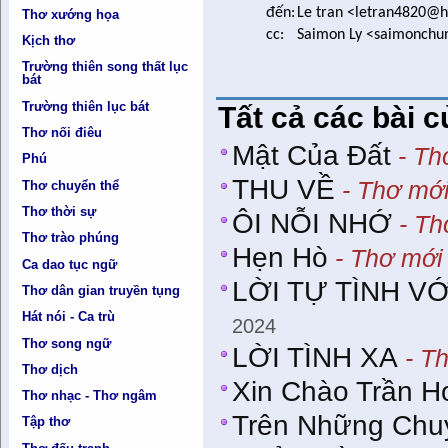
đến:
Le tran <letran4820@
Thơ xướng họa
cc:
Saimon Ly <saimonch
Kịch thơ
Trường thiên song thất lục
bát
Trường thiên lục bát
Tất cả các bài c
Thơ nối điêu
Mật Của Đất
- Th
Phú
THU VỀ
- Thơ mới
Thơ chuyển thể
Thơ thời sự
ÔI NỖI NHỚ​
- Th
Thơ trào phúng
Hẹn Hò
- Thơ mới
Ca dao tục ngữ
LỜI TỰ TÌNH V
Thơ dân gian truyền tụng
Hát nói - Ca trù
2024
Thơ song ngữ
LỜI TÌNH XA
- Th
Thơ dịch
Xin Chào Trần H
Thơ nhạc - Thơ ngâm
Trên Những Chu
Tập thơ