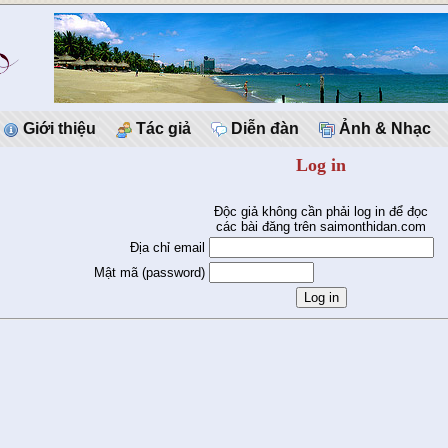
Giới thiệu
Tác giả
Diễn đàn
Ảnh & Nhạc
Log in
Độc giả không cần phải log in để đọc
các bài đăng trên saimonthidan.com
Địa chỉ email
Mật mã (password)