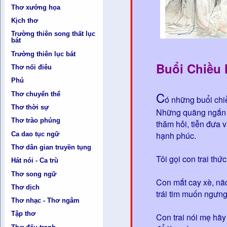
Thơ xướng họa
Kịch thơ
Trường thiên song thất lục
bát
Trường thiên lục bát
Buổi Chiều
Thơ nối điêu
Phú
C
Thơ chuyển thể
ó những buổi chi
Thơ thời sự
Những quãng ngắn củ
Thơ trào phúng
thăm hỏi, tiễn đưa 
hạnh phúc.
Ca dao tục ngữ
Thơ dân gian truyền tụng
Tôi gọi con trai th
Hát nói - Ca trù
Thơ song ngữ
Con mắt cay xè, não 
Thơ dịch
trái tim muốn ngưn
Thơ nhạc - Thơ ngâm
Tập thơ
Con trai nói mẹ hãy 