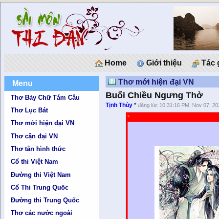
Home
Giới thiệu
Tác 
Thơ mới hiện đại VN
Menu
Buổi Chiều Ngưng Thở
Thơ Bảy Chữ Tám Câu
Tịnh Thủy
*
đăng lúc 10:31:16 PM, Nov 07, 20
Thơ Lục Bát
*
Thơ mới hiện đại VN
Thơ cận đại VN
Thơ tân hình thức
Cổ thi Việt Nam
Đường thi Việt Nam
Cổ Thi Trung Quốc
Đường thi Trung Quốc
Thơ các nước ngoài