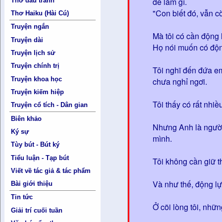
để làm gì.
Thơ đấu tranh
"Con biết đó, vẫn c
Thơ Haiku (Hài Cú)
Truyện ngắn
Mà tôi có cần động
Truyện dài
Họ nói muốn có động
Truyện lịch sử
Truyện chính trị
Tôi nghĩ đến đứa e
Truyện khoa học
chưa nghỉ ngơi.
Truyện kiếm hiệp
Tôi thấy có rất nhi
Truyện cổ tích - Dân gian
Biên khảo
Nhưng Anh là người 
Ký sự
mình.
Tùy bút - Bút ký
Tiểu luận - Tạp bút
Tôi không cần giữ th
Viết về tác giả & tác phẩm
Và như thế, động l
Bài giới thiệu
Tin tức
Ở cõi lòng tôi, nhữ
Giải trí cuối tuần