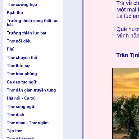
Trả về c
Thơ xướng họa
Một mai 
Kịch thơ
Là lúc e
Trường thiên song thất lục
bát
Quê hươn
Trường thiên lục bát
Mình nằm
Thơ nối điêu
Phú
Trần Tị
Thơ chuyển thể
Thơ thời sự
Thơ trào phúng
Ca dao tục ngữ
Thơ dân gian truyền tụng
Hát nói - Ca trù
Thơ song ngữ
Thơ dịch
Thơ nhạc - Thơ ngâm
Tập thơ