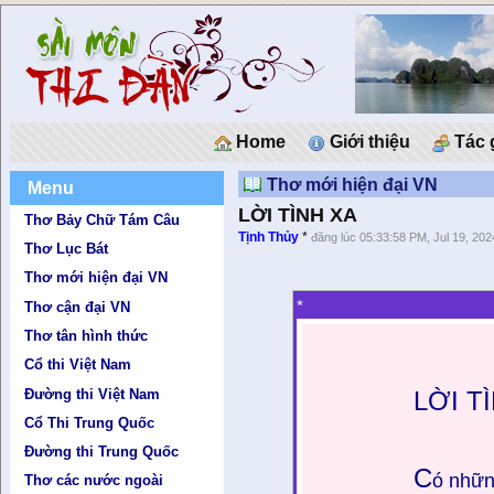
Home
Giới thiệu
Tác 
Thơ mới hiện đại VN
Menu
LỜI TÌNH XA
Thơ Bảy Chữ Tám Câu
Tịnh Thủy
*
đăng lúc 05:33:58 PM, Jul 19, 202
Thơ Lục Bát
Thơ mới hiện đại VN
*
Thơ cận đại VN
Thơ tân hình thức
Cổ thi Việt Nam
Đường thi Việt Nam
LỜI T
Cổ Thi Trung Quốc
Đường thi Trung Quốc
C
ó những
Thơ các nước ngoài