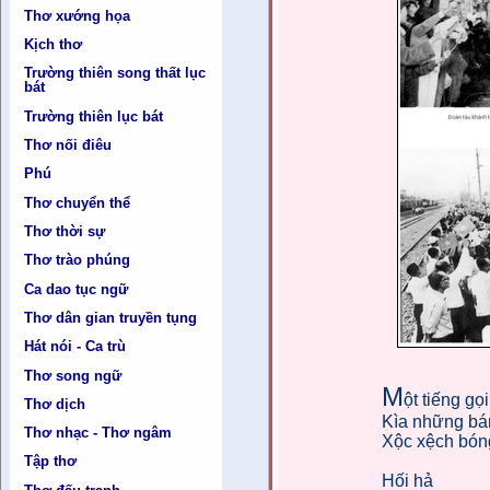
Thơ xướng họa
Kịch thơ
Trường thiên song thất lục
bát
Trường thiên lục bát
Thơ nối điêu
Phú
Thơ chuyển thể
Thơ thời sự
Thơ trào phúng
Ca dao tục ngữ
Thơ dân gian truyền tụng
Hát nói - Ca trù
Thơ song ngữ
M
ột tiếng gọi
Thơ dịch
Kìa những bán
Thơ nhạc - Thơ ngâm
Xộc xệch bón
Tập thơ
Hối hả