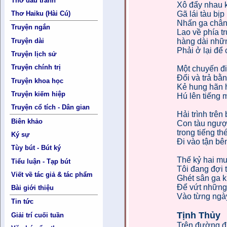
Thơ đấu tranh
Xô đẩy nhau k
Gã lái tàu bị
Thơ Haiku (Hài Cú)
Nhấn ga chân
Truyện ngắn
Lao về phía t
hàng dài nhữn
Truyện dài
Phải ở lại để
Truyện lịch sử
Truyện chính trị
Một chuyến đi
Đổi và trả bằn
Truyện khoa học
Kẻ hung hãn hi
Truyện kiếm hiệp
Hú lên tiếng 
Truyện cổ tích - Dân gian
Hải trình trên
Biên khảo
Con tàu ngượ
trong tiếng thé
Ký sự
Đi vào tận bên
Tùy bút - Bút ký
Thế kỷ hai m
Tiểu luận - Tạp bút
Tôi đang đợi 
Viết về tác giả & tác phẩm
Ghét sân ga k
Để vứt những 
Bài giới thiệu
Vào từng ngà
Tin tức
Tịnh Thủy
Giải trí cuối tuần
Trên đường đi