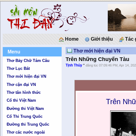
Home
Giới thiệu
Tác 
Thơ mới hiện đại VN
Menu
Trên Những Chuyến Tàu
Thơ Bảy Chữ Tám Câu
Tịnh Thủy
*
đăng lúc 07:09:46 PM, Apr 14, 20
Thơ Lục Bát
Thơ mới hiện đại VN
Thơ cận đại VN
Thơ tân hình thức
Trên Nh
Cổ thi Việt Nam
Đường thi Việt Nam
Cổ Thi Trung Quốc
Đường thi Trung Quốc
Thơ các nước ngoài