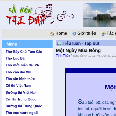
Home
Giới thiệu
Tác 
Tiểu luận - Tạp bút
Menu
Một Ngày Mùa Đông
Thơ Bảy Chữ Tám Câu
Tịnh Thủy
*
đăng lúc 04:10:11 PM, Dec 31, 20
Thơ Lục Bát
Thơ mới hiện đại VN
*
Thơ cận đại VN
Thơ tân hình thức
Một
Cổ thi Việt Nam
Đường thi Việt Nam
S
Cổ Thi Trung Quốc
au tuổi 50, các n
Đường thi Trung Quốc
teo lại, người ta sẽ 
Thơ các nước ngoài
khi con bước vào, mìn