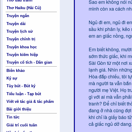
Thơ đấu tranh
Sao em không nói nửa
mình còn xa cách nh
Thơ Haiku (Hài Cú)
Truyện ngắn
Ngủ đi em, ngủ đi e
Truyện dài
sầu khi phân ly, kẻo
Truyện lịch sử
em an giấc nồng, ngủ 
Truyện chính trị
Truyện khoa học
Em biết không, mười 
Truyện kiếm hiệp
sớm thức giấc, khi m
Sài Gòn từ một nơi 
Truyện cổ tích - Dân gian
lạnh giá. Nhìn những
Biên khảo
Hòa đắp chiếu, tôi tự
Ký sự
mà người ta vẫn bắn
Tùy bút - Bút ký
người mẹ Việt. Họ tr
Tiểu luận - Tạp bút
gì với ai mà vẫn phả
Viết về tác giả & tác phẩm
tranh? Để chỉ biết th
Bài giới thiệu
đang ở nhà cũng đợi 
khi chỉ là giấy báo 
Tin tức
cả giấc ngủ dở dang
Giải trí cuối tuần