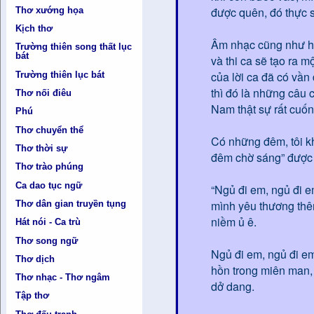
được quên, đó thực 
Thơ xướng họa
Kịch thơ
Âm nhạc cũng như hộ
Trường thiên song thất lục
bát
và thi ca sẽ tạo ra 
của lời ca đã có vần
Trường thiên lục bát
thì đó là những câu c
Thơ nối điêu
Nam thật sự rất cuốn
Phú
Thơ chuyển thể
Có những đêm, tôi k
Thơ thời sự
đêm chờ sáng” được 
Thơ trào phúng
Ca dao tục ngữ
“Ngủ đi em, ngủ đi e
mình yêu thương thê
Thơ dân gian truyền tụng
niềm ủ ê.
Hát nói - Ca trù
Thơ song ngữ
Ngủ đi em, ngủ đi e
Thơ dịch
hồn trong miên man, 
Thơ nhạc - Thơ ngâm
dở dang.
Tập thơ