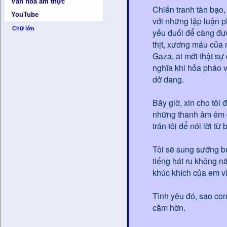
Văn hóa ẩm thực
Chiến tranh tàn bạo
YouTube
với những lập luận p
Chữ lớn
yếu đuối để càng đượ
thịt, xương máu của 
Gaza, ai mới thật sự
nghĩa khi hỏa pháo 
dở dang.
Bây giờ, xin cho tôi
những thanh âm êm d
trán tôi để nói lời từ 
Tôi sẽ sung sướng b
tiếng hát ru không nã
khúc khích của em vì
Tình yêu đó, sao con
căm hờn.